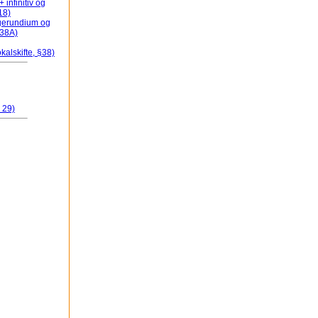
 infinitiv og
 18)
+ gerundium og
 38A)
kalskifte, §38)
 29)