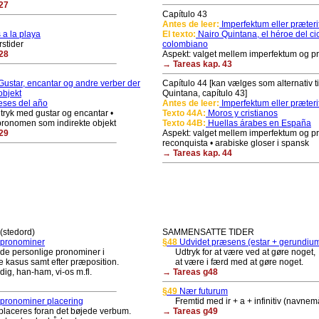
27
Capítulo 43
Antes de leer:
Imperfektum eller præter
a la playa
El texto:
Nairo Quintana, el héroe del ci
rstider
colombiano
28
Aspekt: valget mellem imperfektum og p
→ Tareas kap. 43
ustar, encantar og andre verber der
Capítulo 44 [kan vælges som alternativ ti
objekt
Quintana, capítulo 43]
ses del año
Antes de leer:
Imperfektum eller præter
ryk med gustar og encantar •
Texto 44A:
Moros y cristianos
pronomen som indirekte objekt
Texto 44B:
Huellas árabes en España
29
Aspekt: valget mellem imperfektum og pr
reconquista • arabiske gloser i spansk
→ Tareas kap. 44
stedord)
SAMMENSATTE TIDER
 pronominer
§48
Udvidet præsens (estar + gerundiu
 personlige pronominer i
Udtryk for at være ved at gøre noget,
 kasus samt efter præposition.
at være i færd med at gøre noget.
g, han-ham, vi-os m.fl.
→ Tareas g48
§49
Nær futurum
pronominer placering
Fremtid med ir + a + infinitiv (navnem
ceres foran det bøjede verbum.
→ Tareas g49