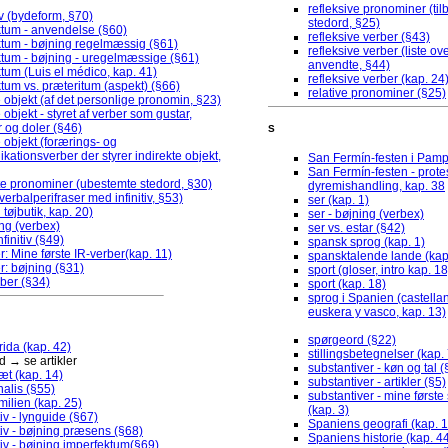
refleksive pronominer (ti
v (bydeform, §70)
stedord, §25)
ktum - anvendelse (§60)
refleksive verber (§43)
T
tum - bøjning regelmæssig (§61)
refleksive verber (liste ov
tum - bøjning - uregelmæssige (§61)
c
anvendte, §44)
tum (Luis el médico, kap. 41)
refleksive verber (kap. 24
tum vs. præteritum (aspekt) (§66)
relative pronominer (§25)
e objekt (af det personlige pronomin, §23)
t3
 objekt - styret af verber som gustar,
Le
 og doler (§46)
Re
S
e objekt (forærings- og
sp
ationsverber der styrer indirekte objekt,
te
San Fermín-festen i Pamp
exto •
El futuro de Leonora •
Leonoras fremtid
San Fermín-festen - prot
tte pronominer (ubestemte stedord, §30)
t3
dyremishandling, kap. 38
 (verbalperifraser med infinitiv, §53)
lo
ser (kap. 1)
 tøjbutik, kap. 20)
Vi
ser - bøjning (verbex)
ing (verbex)
so
ser vs. estar (§42)
nfinitiv (§49)
spansk sprog (kap. 1)
 de quince años que vive en la ciudad de Tonalá, Guadalajara, M
r: Mine første IR-verber(kap. 11)
spansktalende lande (kap
:
r: bøjning (§31)
sport (gloser, intro kap. 18
rber (§34)
sport (kap. 18)
sprog i Spanien (castellan
euskera y vasco, kap. 13)
spørgeord (§22)
rida (kap. 42)
stillingsbetegnelser (kap. 
 → se artikler
substantiver - køn og tal (
æt (kap. 14)
substantiver - artikler (§5)
nalis (§55)
substantiver - mine første
ilien (kap. 25)
(kap. 3)
iv - lynguide (§67)
Spaniens geografi (kap. 1
iv - bøjning præsens (§68)
Spaniens historie (kap. 4
iv - bøjning imperfektum(§69)