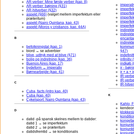
AR-verber: Mine første verber (kap. 8)
imperati
AR-verber: bøjning (§31)
imperfe
AR-hitverber (§32)
imperfek
aspekt (§66)
(valget mellem imperfektum eller
imperfek
præteritum)
imperfek
aspekt (Nairo Quintana, kap. 43)
imperfek
aspekt (Moros y cristianos, kap. 44A)
indirekt
indirekte
encantar
B
indirekt
befolkningstal (kap. 1)
kommunik
Capítulo 37 •
El t
biord → se adverbier
§47)
blive, udtryk med at blive (§71)
indefini
bolig og indretning (kap. 36)
infinitiv
Buenos Aires (kap. 17)
indkøb (i
bydeform → imperativ
ir - bøjn
Børnearbejde (kap. 41)
ir + a + i
Leonora es una chica
IR-verbe
se imagina su futuro
IR-verbe
C
IR-hitve
Afspil tekst
Cuba, facts (intro kap. 40)
Cuba (kap. 40)
K
Cykelsport: Nairo Quintana (kap. 43)
Kahlo, F
kendeord
D
klokkesl
konditio
datid -på spansk skelnes mellem to datider:
kongefam
datid 1 → se imperfektum
konjunkt
datid 2 → se præteritum
konjunkt
datidsfremtid → se konditionalis
konjunkt