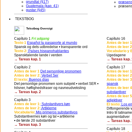
grundtal (§17)
præsens 
Guatemala (kap. 41)
præsens
gustar (§45)
TEKSTBOG
Tekstbog Oversigt
Capítulo 1
Fri adgang
Capítulo 16
Texto 1
Español tu pasaporte al mundo
Antes de leer 1
Spansk og dets udbredelse • transparente ord
Antes de leer 2
Texto 2:
Países hispanohablantes
Vocabulario y E
Spansktalende lande i verden
Ugedagene
→ Tareas kap. 1
→ Tareas kap. 
Capítulo 2
Capítulo 17
Antes de leer 1
Det personlige pronomen
Antes de leer 1
Antes de leer 2:
Verbet Ser
Antes de leer 2
El texto:
Buenos días
Antes de leer 3
Det personlige pronomen som subjekt • verbet SER •
spansk
hilsner, høflighedsfraser og navneudveksling
Antes de leer 4
→ Tareas kap. 2
substantiver
Antes de leer 5
Capítulo 3
adjektiver
Antes de leer 1:
Substantivers køn
El texto:
Los en
Antes de leer 2:
Artiklerne
Diftongerende ve
Vocabulario:
Mis primeros substantivos
Intro til latina
Substantivernes køn og tal • artiklerne
augmentativer
• de første 20 substantiver
→ Tareas kap. 
→ Tareas kap. 3
Capítulo 18