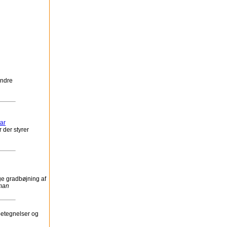
andre
ar
 der styrer
ge gradbøjning af
man
betegnelser og