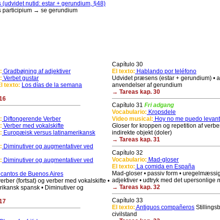
(udvidet nutid: estar + gerundium, §48)
 participium → se gerundium
Capítulo 30
:
Gradbøjning af adjektiver
El texto:
Hablando por teléfono
:
Verbet gustar
Udvidet præsens (estar + gerundium) • 
l texto:
Los días de la semana
anvendelser af gerundium
→ Tareas kap. 30
16
Capítulo 31
Fri adgang
Vocabulario:
Kropsdele
:
Diftongerende Verber
Video musical:
Hoy no me puedo levant
:
Verber med vokalskifte
Gloser for kroppen og repetition af verber
:
Europæisk versus latinamerikansk
indirekte objekt (doler)
→ Tareas kap. 31
:
Diminutiver og augmentativer ved
Capítulo 32
Vocabulario:
Mad-gloser
:
Diminutiver og augmentativer ved
El texto:
La comida en España
Mad-gloser • passiv form • uregelmæssi
cantos de Buenos Aires
adjektiver • udtryk med det upersonlige
rber (fortsat) og verber med vokalskifte •
→ Tareas kap. 32
merikansk spansk • Diminutiver og
Capítulo 33
17
El texto:
Antiguos compañeros
Stillings
civilstand