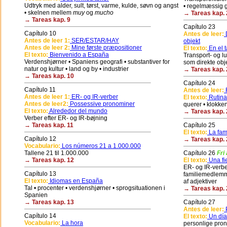
Udtryk med alder, sult, tørst, varme, kulde, søvn og angst
• regelmæssig g
• skelnen mellem
muy
og
mucho
→ Tareas kap. 
→ Tareas kap. 9
Capítulo 23
Capítulo 10
Antes de leer:
D
Antes de leer 1:
SER/ESTAR/HAY
objekt
Antes de leer 2:
Mine første præpositioner
El texto:
En el t
El texto:
Bienvenido a España
Transport- og l
Verdenshjørner • Spaniens geografi • substantiver for
som direkte obj
natur og kultur • land og by • industrier
→ Tareas kap. 
→ Tareas kap. 10
Capítulo 24
Capítulo 11
Antes de leer:
R
Antes de leer 1:
ER- og IR-verber
El texto:
Rutina
Antes de leer2:
Possessive pronominer
querer • klokke
El texto:
Alrededor del mundo
→ Tareas kap. 
Verber efter ER- og IR-bøjning
→ Tareas kap. 11
Capítulo 25
El texto:
La fami
Capítulo 12
→ Tareas kap. 
Vocabulario:
Los números 21 a 1.000.000
Tallene 21 til 1.000.000
Capítulo 26
Fri
→ Tareas kap. 12
El texto:
Una fie
ER- og IR-verber
Capítulo 13
familiemedlemm
El texto:
Idiomas en España
af adjektiver
Tal • procenter • verdenshjørner • sprogsituationen i
→ Tareas kap. 
Spanien
→ Tareas kap. 13
Capítulo 27
Antes de leer:
P
Capítulo 14
El texto:
Un día
Vocabulario:
La hora
personlige pron