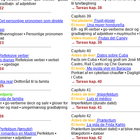
til tyrefægtning
radbøjn. af adjektiver
→ Tareas kap. 38
22
Capítulo 39
Vocabulario:
Frugt-gloser
et personlige pronomen som direkte
El texto:
Una mujer hondureña
ER- og IR-verber • go-verberne decir og s
axi
gradbøjning af adjektiver • muy/mucho • 
ufthavnsgloser • Personlige pronomen
Video musical:
Frutas del Caney
ekt
→ Tareas kap. 39
23
Capítulo 40
Antes de leer:
Datos sobre Cuba
efleksive verber
Facts om Cuba • Kort og godt om José Ma
s diarias
Refleksive verber • verbet
Castro, Raíl Castro og Che Guevara
n • ugedage
El texto:
Me gusta vivir en Baracoa
24
Portræt af en cykeltaxi-chauffør • Dagligl
i Cuba
lia real
Ordforråd til la famila
→ Tareas kap. 40
25
Capítulo 41
 adgang
Antes de leer:
Imperfektum
sta de familia
El texto:
Luis el médico
 • go-verberne decir og salir • gloser for
Imperfektum (durativ datid)
er og mad • uregelmæssig gradbøjning
→ Tareas kap. 41
Capítulo 42
26
Antes de leer:
Præteritum
El texto:
La vida de Frida Kahlo
erfektum (førnutid)
Præteritum (punktuel datid) • at blive me
 romantico en Madrid
Perfektum •
tillægsform • datoer
ominer • adjektiver
→ Tareas kap. 42