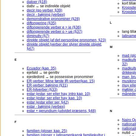
datoer (§18)
kort til
dativ → se indirekte objekt
Kropsdel
decir (go-verber, §39)
Kropdele
decir - bøjning (verbex)
demonstrative pronominer (§28)
diftongering (§35)
L
diftongerende verber e > ie (§36)
diftongerende verber o > ue (§37)
lang ti
diminutiv (§7)
latiname
direkte objekt (af det personlige pronomen, §23)
direkte objekt (verber der styrer direkte objekt,
M
§47)
mad (glo
madkultu
E
32)
Ecuador (kap. 35)
madkultu
ejefald → se genitiv
drikkegl
ejestedord → se possessive pronominer
man, bru
ER-verber: Mine første IR-verber(kap. 15)
musikins
ER-verber: bøjning (§31)
muy ell
ER-hitverber (§33)
møbler o
estar (estar, ser eller hay, intro kap. 10)
måneder 
estar (estar, ser eller hay, kap. 10)
estar (estar eller ser, §42)
estar - bøjning (verbex)
estar + gerundium (udvidet præsens, §48)
N
Nairo Qu
F
national
nationali
familien (gloser, kap. 25)
nutid →
familien (gloser + latinamerikansk familiekultur i