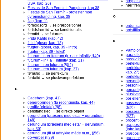
nægtelse
USA, kap. 26)
nær frem
Fiestas de San Fermín i Pamplona, kap 38
Fiestas de San Fermín - protester mod
dyremishandling, kap. 38
O
flag (kap. 1)
forholdsord → se præpositioner
ordensta
fortidsfremtid → se konditionalis
ordstilli
fremtid → se futurum
Frida Kahlo (kap. 42)
P
fritid (gloser, kap. 18)
frugter (gloser, kap. 39 - intro)
Pamplon
frugter (kap. 39 - tekst)
para ell
futurum - nær futurum (ir + a + infinitiv, §49)
passiv f
futurum - ir + a + infinitiv (kap. 21)
perfektu
futurum - ren futurum (§54)
perfekt
futurum - ren futurum (kap. 37)
kap. 27)
førnutid → se perfektum
perfektu
førdatid → se pluskvamperfektum
personli
personli
G
personli
pluskvam
Gadebørn (kap. 41)
por elle
generobringen (la reconquista, kap. 44)
possess
genitiv (ejefald) (§8)
(§26)
genstandsled → se direkte objekt
possessi
gerundium (præsens med estar + gerundium,
(§27)
§48)
procent 
gerundium (præsens med estar + gerundium,
præposit
kap. 30)
(intro ka
gerundium (til at udtrykke måde m.m., §56)
præposit
go-verber (§39)
præsens 