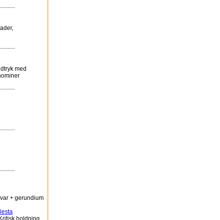
gader,
 udtryk med
onominer
evar + gerundium
iesta
ritisk holdning