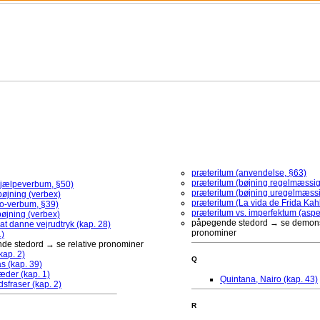
Ta
T
C
præteritum (anvendelse, §63)
præteritum (bøjning regelmæssig
hjælpeverbum, §50)
T
præteritum (bøjning uregelmæssi
bøjning (verbex)
præteritum (La vida de Frida Kahl
i
go-verbum, §39)
præteritum vs. imperfektum (aspe
bøjning (verbex)
påpegende stedord → se demons
l at danne vejrudtryk (kap. 28)
pronominer
1)
Ne
dhold til kapitel 37
de stedord → se relative pronominer
IN
kap. 2)
urum
gr
Q
er
s (kap. 39)
de Leonora
for
æder (kap. 1)
te
Quintana, Nairo (kap. 43)
dsfraser (kap. 2)
nappen Tareas ude til højre på siden
37
g
R
i 