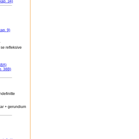
kap. 34)
kap. 9)
r
se refleksive
38A)
p. 38B)
definitte
tar + gerundium