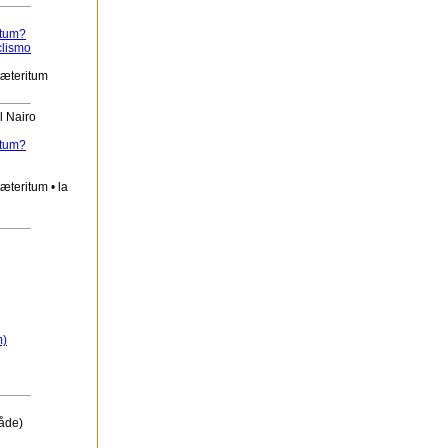
itum?
clismo
ræteritum
l Nairo
itum?
æteritum • la
m)
åde)