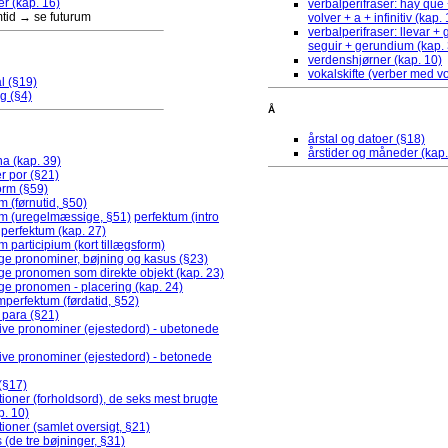
r (kap. 16)
verbalperifraser: hay que +
tid → se futurum
volver + a + infinitiv (kap.
verbalperifraser: llevar 
seguir + gerundium (kap.
verdenshjørner (kap. 10)
vokalskifte (verber med vo
l (§19)
ng (§4)
Å
årstal og datoer (§18)
årstider og måneder (kap.
a (kap. 39)
er por (§21)
orm (§59)
m (førnutid, §50)
um (uregelmæssige, §51)
perfektum (intro
perfektum (kap. 27)
m participium (kort tillægsform)
ge pronominer, bøjning og kasus (§23)
ge pronomen som direkte objekt (kap. 23)
ge pronomen - placering (kap. 24)
perfektum (førdatid, §52)
r para (§21)
ive pronominer (ejestedord) - ubetonede
ve pronominer (ejestedord) - betonede
(§17)
ioner (forholdsord), de seks mest brugte
p. 10)
ioner (samlet oversigt, §21)
(de tre bøjninger, §31)