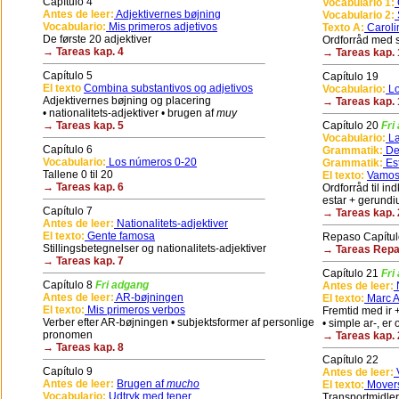
Capítulo 4
Vocabulario 1:
G
Antes de leer:
Adjektivernes bøjning
Vocabulario 2:
Vocabulario:
Mis primeros adjetivos
Texto A:
Caroli
De første 20 adjektiver
Ordforråd med sp
→ Tareas kap. 4
→ Tareas kap. 
Capítulo 5
Capítulo 19
El texto
Combina substantivos og adjetivos
Vocabulario:
Lo
Adjektivernes bøjning og placering
→ Tareas kap. 
• nationalitets-adjektiver • brugen af
muy
→ Tareas kap. 5
Capítulo 20
Fri
Vocabulario:
La
Capítulo 6
Grammatik:
De
Vocabulario:
Los números 0-20
Grammatik:
Es
Tallene 0 til 20
El texto:
Vamos
→ Tareas kap. 6
Ordforråd til in
estar + gerund
Capítulo 7
→ Tareas kap. 
Antes de leer:
Nationalitets-adjektiver
El texto:
Gente famosa
Repaso Capítul
Stillingsbetegnelser og nationalitets-adjektiver
→ Tareas Repas
→ Tareas kap. 7
Capítulo 21
Fri
Capítulo 8
Fri adgang
Antes de leer:
Antes de leer:
AR-bøjningen
El texto:
Marc An
El texto:
Mis primeros verbos
Fremtid med ir + 
Verber efter AR-bøjningen • subjektsformer af personlige
• simple ar-, er 
pronomen
→ Tareas kap. 
→ Tareas kap. 8
Capítulo 22
Capítulo 9
Antes de leer:
V
Antes de leer:
Brugen af
mucho
El texto:
Movers
Vocabulario:
Udtryk med tener
Transportmidler 