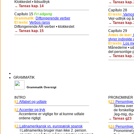
Klokkeslet • tidsudtryk
→ Tareas kap. 
→ Tareas kap. 14
Capítulo 28
Capítulo 15
Fri adgang
El texto:
Vamos 
Grammatik:
Diftongerende verber
Vejr-udtryk og å
El texto:
Verbos raros
→ Tareas kap. 
Diftongerende AR-verber • klokkeslet
→ Tareas kap. 15
Capítulo 29
Antes de leer:
G
styrer indirekte 
El texto:
Los me
Månederne • udt
det personlige 
→ Tareas kap. 
GRAMMATIK
Grammatik Oversigt
INTRO
PRONOMINER (
§1
Alfabet og udtale
§23
Personlige
Skema over de
§2
Accenter og tryk
de forskellige
Accenterne er vigtige for at kunne udtale
Jeg-mig, du-di
ordene rigtigt.
→ Tareas g23
§3
Latinamerikansk vs. europæisk spansk
§24
Personlige 
I Latinamerika bruger man ikke 2. person.
Pronominet pla