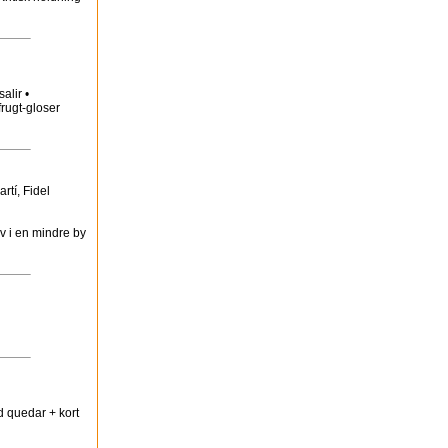
alir •
frugt-gloser
rtí, Fidel
iv i en mindre by
d quedar + kort