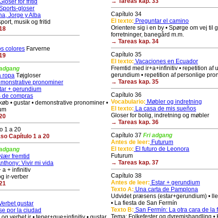
→ Tareas kap. 33
loser for fritid
Sports-gloser
Capítulo 34
na, Jorge y Alba
El texto:
Preguntar el camino
ort, musik og fritid
Orientere sig i en by • Spørge om vej til 
18
forretninger, banegård m.m.
→ Tareas kap. 34
s colores
Farverne
Capítulo 35
19
El texto:
Vacaciones en Ecuador
Fremtid med ir+a+infinitiv • repetition af
 adgang
gerundium • repetition af personlige pr
 ropa
Tøjgloser
→ Tareas kap. 35
monstrative pronominer
tar + gerundium
Capítulo 36
 de compras
Vocabulario:
Møbler og indretning
dkøb • gustar • demonstrative pronominer •
El texto:
La casa de mis sueños
ium
Gloser for bolig, indretning og møbler
20
→ Tareas kap. 36
o 1 a 20
Capítulo 37
Fri adgang
o Capítulo 1 a 20
Antes de leer:
Futurum
El texto:
El futuro de Leonora
 adgang
Futurum
Nær fremtid
→ Tareas kap. 37
thony: Vivir mi vida
a + infinitiv
Capítulo 38
og ir-verber
Antes de leer:
Estar + gerundium
21
Texto A:
Una carta de Pamplona
Udvidet præsens (estar+gerundium) • ll
• La fiesta de San Fermín
erbet gustar
Texto B:
San Fermín: La otra cara de la f
e por la ciudad
Tema: Folkefester og dyremishandling • K
og verbet ir • tener+que+infinitiv • gustar