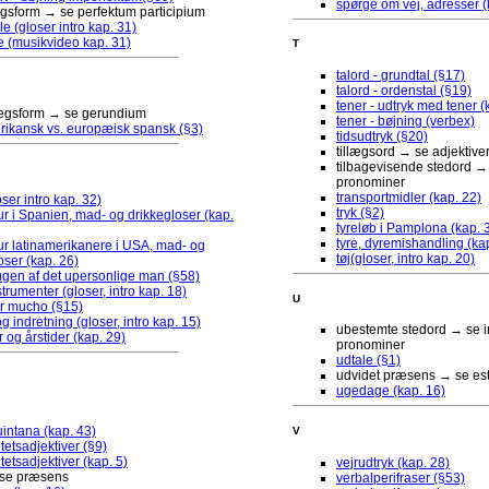
spørge om vej, adresser (
lægsform → se perfektum participium
e (gloser intro kap. 31)
 (musikvideo kap. 31)
T
talord - grundtal (§17)
talord - ordenstal (§19)
tener - udtryk med tener (
llægsform → se gerundium
tener - bøjning (verbex)
rikansk vs. europæisk spansk (§3)
tidsudtryk (§20)
tillægsord → se adjektive
tilbagevisende stedord → 
pronominer
transportmidler (kap. 22)
ser intro kap. 32)
tryk (§2)
r i Spanien, mad- og drikkegloser (kap.
tyreløb i Pamplona (kap. 
tyre, dyremishandling (ka
r latinamerikanere i USA, mad- og
tøj(gloser, intro kap. 20)
oser (kap. 26)
gen af det upersonlige man (§58)
trumenter (gloser, intro kap. 18)
U
er mucho (§15)
g indretning (gloser, intro kap. 15)
ubestemte stedord → se in
og årstider (kap. 29)
pronominer
udtale (§1)
udvidet præsens → se es
ugedage (kap. 16)
intana (kap. 43)
V
itetsadjektiver (§9)
tetsadjektiver (kap. 5)
vejrudtryk (kap. 28)
 se præsens
verbalperifraser (§53)