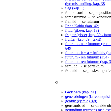
dyremishandling, kap. 38
flag (kap. 1)
forholdsord → se præpositio
fortidsfremtid → se kondition
fremtid → se futurum
Frida Kahlo (kap. 42)
fritid (gloser, kap. 18)
frugter (gloser, kap. 39 - intro
frugter (kap. 39 - tekst)
futurum - nær futurum (ir + a 
§49)
futurum - ir + a + infinitiv (k
futurum - ren futurum (§54)
futurum - ren futurum (kap. 3
førnutid → se perfektum
førdatid → se pluskvamperf
G
Gadebørn (kap. 41)
generobringen (la reconquista
genitiv (ejefald) (§8)
genstandsled → se direkte ob
gerundium (præsens med esta