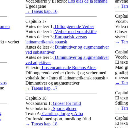
Vocabulario y El texto:
Los días de la semana
anvend
Ugedagene
→ Tare
→ Tareas kap. 16
Capítu
Capítulo 17
Vocabu
nomen
Antes de leer 1:
Diftongerende Verber
Video 
Antes de leer 2:
Verber med vokalskifte
Gloser 
Antes de leer 3:
Europæisk versus
styrer 
kt • verbet
latinamerikansk spansk
→ Tare
Antes de leer 4:
Diminutiver og augmentativer
Capítu
ved substantiver
Vocabu
Antes de leer 5:
Diminutiver og augmentativer
El text
ved adjektiver
Mad-gl
El texto:
Los encantos de Buenos Aires
gradbøj
Diftongerende verber (fortsat) og verber med
uperso
vokalskifte • Intro til latinamerikansk spansk •
ivos
→ Tare
Diminutiver og augmentativer
rne
→ Tareas kap. 17
Capítu
El text
Capítulo 18
Stillin
Vocabulario 1:
Gloser for fritid
→ Tare
Vocabulario 2:
Sports-gloser
g
Texto A:
Carolina, Jorge y Alba
Capítu
s
Ordforråd med sport, musik og fritid
El text
→ Tareas kap. 18