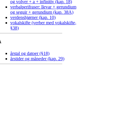
og volver + a + infinitiv (kap. 18)
verbalperifraser: llevar + gerundium
og seguir + gerundium (kap. 38A)
verdenshjørner (kap. 10)
vokalskifte (verber med vokalskifte,
§38)
Å
årstal og datoer (§18)
årstider og måneder (kap. 29)