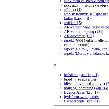
aktiv form vs. passiv form (§
akkusativ → se direkte objek
alfabet (§1)
arabisk indflydelse i spansk 
kultur (kap. 44B)
artikler (§5)
AR-verber: Mine første verbe
AR-verber: bøjning (§31)
AR-hitverber (§32)
aspekt (§66)
(valget mellem 
eller præteritum)
aspekt (Nairo Quintana, kap.
aspekt (Moros y cristianos, 
B
befolkningstal (kap. 1)
biord → se adverbier
blive, udtryk med at blive (§
bolig og indretning (kap. 36)
Buenos Aires (kap. 17)
bydeform → imperativ
Børnearbejde (kap. 41)