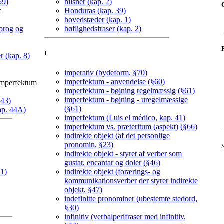
59)
hilsner (kap. 2)
t
Honduras (kap. 39)
hovedstæder (kap. 1)
sprog og
høflighedsfraser (kap. 2)
I
r (kap. 8)
imperativ (bydeform, §70)
imperfektum - anvendelse (§60)
imperfektum
imperfektum - bøjning regelmæssig (§61)
imperfektum - bøjning - uregelmæssige
 43)
(§61)
kap. 44A)
imperfektum (Luis el médico, kap. 41)
imperfektum vs. præteritum (aspekt) (§66)
indirekte objekt (af det personlige
pronomin, §23)
indirekte objekt - styret af verber som
gustar, encantar og doler (§46)
71)
indirekte objekt (forærings- og
kommunikationsverber der styrer indirekte
objekt, §47)
indefinitte pronominer (ubestemte stedord,
§30)
infinitiv (verbalperifraser med infinitiv,