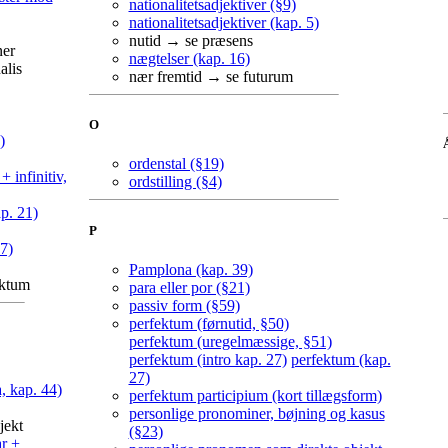
nationalitetsadjektiver (§9)
nationalitetsadjektiver (kap. 5)
nutid → se præsens
ner
nægtelser (kap. 16)
alis
nær fremtid → se futurum
O
)
ordenstal (§19)
+ infinitiv,
ordstilling (§4)
ap. 21)
P
7)
Pamplona (kap. 39)
ektum
para eller por (§21)
passiv form (§59)
perfektum (førnutid, §50)
perfektum (uregelmæssige, §51)
perfektum (intro kap. 27)
perfektum (kap.
27)
, kap. 44)
perfektum participium (kort tillægsform)
personlige pronominer, bøjning og kasus
jekt
(§23)
r +