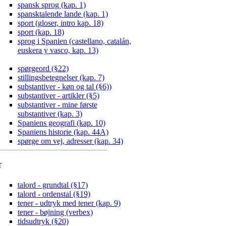
spansk sprog (kap. 1)
spansktalende lande (kap. 1)
sport (gloser, intro kap. 18)
sport (kap. 18)
sprog i Spanien (castellano, catalán,
euskera y vasco, kap. 13)
spørgeord (§22)
stillingsbetegnelser (kap. 7)
substantiver - køn og tal (§6))
substantiver - artikler (§5)
substantiver - mine første
substantiver (kap. 3)
Spaniens geografi (kap. 10)
Spaniens historie (kap. 44A)
spørge om vej, adresser (kap. 34)
T
talord - grundtal (§17)
talord - ordenstal (§19)
tener - udtryk med tener (kap. 9)
tener - bøjning (verbex)
tidsudtryk (§20)