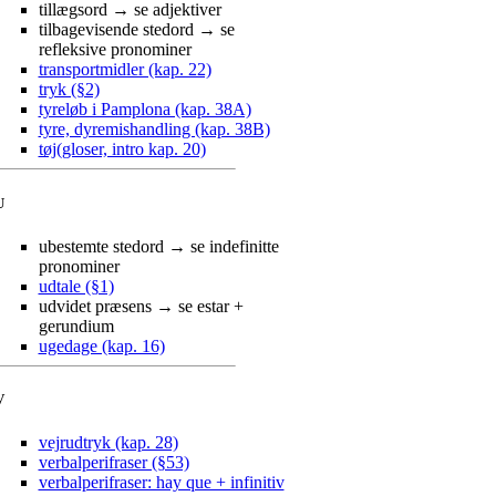
tillægsord → se adjektiver
tilbagevisende stedord → se
refleksive pronominer
transportmidler (kap. 22)
tryk (§2)
tyreløb i Pamplona (kap. 38A)
tyre, dyremishandling (kap. 38B)
tøj(gloser, intro kap. 20)
U
ubestemte stedord → se indefinitte
pronominer
udtale (§1)
udvidet præsens → se estar +
gerundium
ugedage (kap. 16)
V
vejrudtryk (kap. 28)
verbalperifraser (§53)
verbalperifraser: hay que + infinitiv