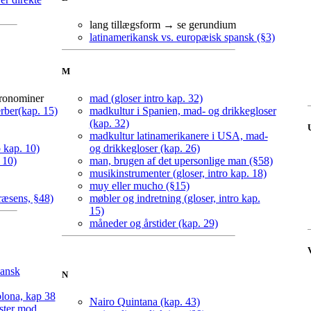
lang tillægsform → se gerundium
latinamerikansk vs. europæisk spansk (§3)
M
pronominer
mad (gloser intro kap. 32)
rber(kap. 15)
madkultur i Spanien, mad- og drikkegloser
(kap. 32)
madkultur latinamerikanere i USA, mad-
ro kap. 10)
og drikkegloser (kap. 26)
. 10)
man, brugen af det upersonlige man (§58)
musikinstrumenter (gloser, intro kap. 18)
muy eller mucho (§15)
ræsens, §48)
møbler og indretning (gloser, intro kap.
15)
måneder og årstider (kap. 29)
kansk
N
lona, kap 38
Nairo Quintana (kap. 43)
ester mod