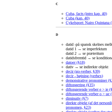
C
Cuba, facts (intro kap. 40)
Cuba (kap. 40)
Cykelsport: Nairo Quintana (
D
datid -på spansk skelnes mell
datid 1 → se imperfektum
datid 2 → se præteritum
datidsfremtid → se konditiona
datoer (§18)
dativ → se indirekte objekt
decir (go-verber, §39)
decir - bøjning (verbex)
demonstrative pronominer (§
diftongering (§35)
diftongerende verber e > ie (
diftongerende verber o > ue 
diminutiv (§7)
direkte objekt (af det personl
pronomen, §23)
direkte objekt (verber der styr