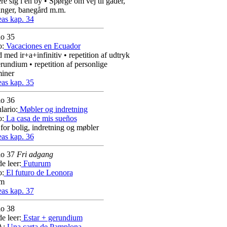
re sig i en by • Spørge om vej til gader,
inger, banegård m.m.
as kap. 34
lo 35
o:
Vacaciones en Ecuador
 med ir+a+infinitiv • repetition af udtryk
undium • repetition af personlige
iner
as kap. 35
lo 36
lario:
Møbler og indretning
o:
La casa de mis sueños
for bolig, indretning og møbler
as kap. 36
lo 37
Fri adgang
e leer:
Futurum
o:
El futuro de Leonora
um
as kap. 37
lo 38
e leer:
Estar + gerundium
A:
Una carta de Pamplona