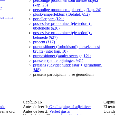
personlige pronomen som direkte objekt
(kap. 23)
r +
personlige pronomen - placering (kap. 24)
pluskvamperfektum (førdatid, §52)
åde m.m.,
por eller para (§21)
possessive pronominer (ejestedord) -
ubetonede (§26)
possessive pronominer (ejestedord) -
betonede (§27)
procent (§17)
præpositioner (forholdsord), de seks mest
brugte (intro kap. 10)
præpositioner (samlet oversigt, §21)
præsens (de tre bøjninger, §31)
præsens (udvidet nutid: estar + gerundium,
§48)
præsens participium → se gerundium
Capítulo 16
Capítu
undo
Antes de leer 1:
Gradbøjning af adjektiver
El text
rente ord
Antes de leer 2:
Verbet gustar
Udvide