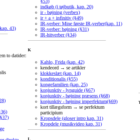
§53)
indkøb (i tøjbutik, kap. 20)
ir - bøjning (verbex)
ir + a + infinitiv (§49)
IR-verber: Mine første IR-verber(kap. 11)
kap. 43)
IR-verber: bøjning (§31)
IR-hitverber (§34)
K
em to datider:
Kahlo, Frida (kap. 42)
kendeord → se artikler
lis
klokkeslæt (kap. 14)
konditionalis (§55)
kongefamilien (kap. 25)
konjunktiv - lynguide (§67)
konjunktiv - bøjning præsens (§68)
28)
konjunktiv - bøjning imperfektum(§69)
kort tillægsform → se perfektum
§36)
participium
(§37)
Kropsdele (gloser intro kap. 31)
Kropdele (musikvideo kap. 31)
ige
L
er direkte