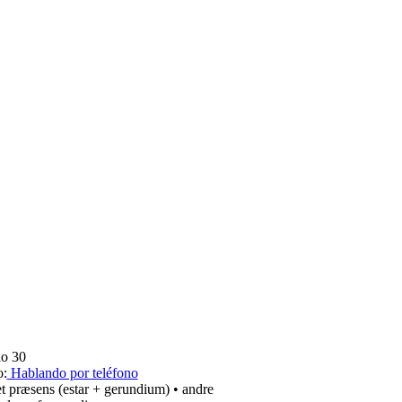
lo 30
o:
Hablando por teléfono
t præsens (estar + gerundium) • andre