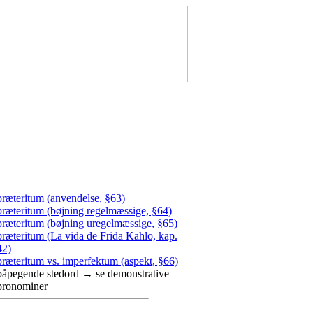
præteritum (anvendelse, §63)
præteritum (bøjning regelmæssige, §64)
præteritum (bøjning uregelmæssige, §65)
præteritum (La vida de Frida Kahlo, kap.
42)
præteritum vs. imperfektum (aspekt, §66)
påpegende stedord → se demonstrative
pronominer