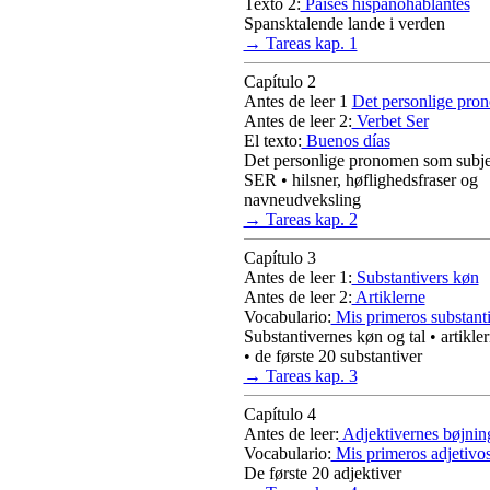
Texto 2:
Países hispanohablantes
Spansktalende lande i verden
→ Tareas kap. 1
Capítulo 2
Antes de leer 1
Det personlige pro
Antes de leer 2:
Verbet Ser
El texto:
Buenos días
Det personlige pronomen som subje
SER • hilsner, høflighedsfraser og
navneudveksling
→ Tareas kap. 2
Capítulo 3
Antes de leer 1:
Substantivers køn
Antes de leer 2:
Artiklerne
Vocabulario:
Mis primeros substant
Substantivernes køn og tal • artikle
• de første 20 substantiver
→ Tareas kap. 3
Capítulo 4
Antes de leer:
Adjektivernes bøjnin
Vocabulario:
Mis primeros adjetivo
De første 20 adjektiver