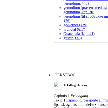
gerundium, §48)
gerundium (præsens med esta
gerundium, kap. 30)
gerundium (til at udtrykke m
§56)
go-verber (§39)
grundtal (§17)
Guatemala (kap. 41)
gustar (§45)
TEKSTBOG
Tekstbog Oversigt
Capítulo 1
Fri adgang
Texto 1
Español tu pasaporte al m
Spansk og dets udbredelse • transpa