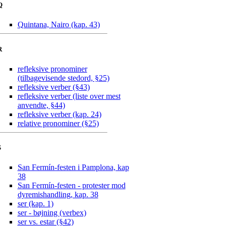
Q
Quintana, Nairo (kap. 43)
R
refleksive pronominer
(tilbagevisende stedord, §25)
refleksive verber (§43)
refleksive verber (liste over mest
anvendte, §44)
refleksive verber (kap. 24)
relative pronominer (§25)
S
San Fermín-festen i Pamplona, kap
38
San Fermín-festen - protester mod
dyremishandling, kap. 38
ser (kap. 1)
ser - bøjning (verbex)
ser vs. estar (§42)