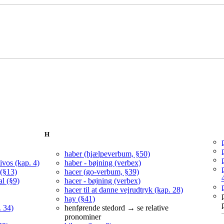
H
haber (hjælpeverbum, §50)
ivos (kap. 4)
haber - bøjning (verbex)
 (§13)
hacer (go-verbum, §39)
al (§9)
hacer - bøjning (verbex)
hacer til at danne vejrudtryk (kap. 28)
hay (§41)
. 34)
henførende stedord → se relative
pronominer