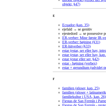
objekt, §47)
E
Ecuador (kap. 35)
ejefald → se genitiv
ejestedord → se possessive 
ER-verber: Mine første IR-ve
ER-verber: bøjning (§31)
ER-hitverber (§33)
estar (estar, ser eller hay, int
estar (estar, ser eller hay, kap
estar (estar eller ser, §42)
estar - bøjning (verbex)
estar + gerundium (udvidet p
F
familien (gloser, kap. 25)
familien (gloser + latinameri
familiekultur i USA, kap. 26)
Fiestas de San Fermín i Pamp
Fiestas de San Fermín - prot