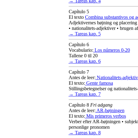
→ Tareas kap. 4
Capítulo 5
El texto
Combina substantivos og a
Adjektivernes bøjning og placering
• nationalitets-adjektiver • brugen a
→ Tareas kap. 5
Capítulo 6
Vocabulario:
Los números 0-20
Tallene 0 til 20
→ Tareas kap. 6
Capítulo 7
Antes de leer:
Nationalitets-adjektiv
El texto:
Gente famosa
Stillingsbetegnelser og nationalitets
→ Tareas kap. 7
Capítulo 8
Fri adgang
Antes de leer:
AR-bøjningen
El texto:
Mis primeros verbos
Verber efter AR-bøjningen • subjek
personlige pronomen
→ Tareas kap. 8