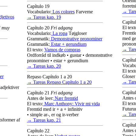
Oriente
forretn
Capítulo 19
→ Tare
Vocabulario:
Los colores
Farverne
djetivos
→ Tareas kap. 19
Capítu
El text
f
muy
Capítulo 20
Fri adgang
Fremtid
Vocabulario:
La ropa
Tøjgloser
med ger
Grammatik:
Demonstrative pronominer
pronom
Grammatik:
Estar + gerundium
→ Tare
El texto:
Vamos de compras
Ordforråd til indkøb • gustar • demonstrative
Capítu
pronominer • estar + gerundium
Vocabu
→ Tareas kap. 20
El text
er
Gloser 
Repaso Capítulo 1 a 20
→ Tare
→ Tareas Repaso Capítulo 1 a 20
-adjektiver
Capítu
Capítulo 21
Fri adgang
Antes d
Antes de leer:
Nær fremtid
El text
El texto:
Marc Anthony: Vivir mi vida
Futur
Fremtid med ir + a + infinitiv
→ Tare
• simple ar-, er og ir-verber
tsformer af
→ Tareas kap. 21
Capítu
Antes d
Capítulo 22
Texto 