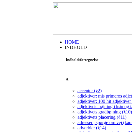
HOME
INDHOLD
Indholdsfortegnelse
A
accenter (§2)
adjektiver: mis primeros adjet
adjektiver: 100 hit-adjektiver
adjektivets bøjning i køn og t
adjektivets gradbøjning (§10)
adjektivets placering (§11)
adresser | spørge om vej (kap
adverbier (§14)