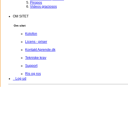
Piropos
Videos graciosos
OM SITET
Om sitet
Kolofon
Licens - priser
Kontakt Aprende.dk
Tekniske krav
Support
Ris og ros
Log ud