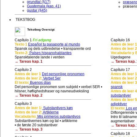
grundtal (§17)
præsens 
Guatemala (kap. 41)
præsens
gustar (§45)
TEKSTBOG
Tekstbog Oversigt
Capítulo 1
Fri adgang
Capítulo 16
Texto 1
Español tu pasaporte al mundo
Antes de leer 1
Spansk og dets udbredelse • transparente ord
Antes de leer 2
Texto 2:
Países hispanohablantes
Vocabulario y E
Spansktalende lande i verden
Ugedagene
→ Tareas kap. 1
→ Tareas kap. 
Capítulo 2
Capítulo 17
Antes de leer 1
Det personlige pronomen
Antes de leer 1
Antes de leer 2:
Verbet Ser
Antes de leer 2
El texto:
Buenos días
Antes de leer 3
Det personlige pronomen som subjekt • verbet SER •
spansk
hilsner, høflighedsfraser og navneudveksling
Antes de leer 4
→ Tareas kap. 2
substantiver
Antes de leer 5
Capítulo 3
adjektiver
Antes de leer 1:
Substantivers køn
El texto:
Los en
Antes de leer 2:
Artiklerne
Diftongerende ve
Vocabulario:
Mis primeros substantivos
Intro til latina
Substantivernes køn og tal • artiklerne
augmentativer
• de første 20 substantiver
→ Tareas kap. 
→ Tareas kap. 3
Capítulo 18