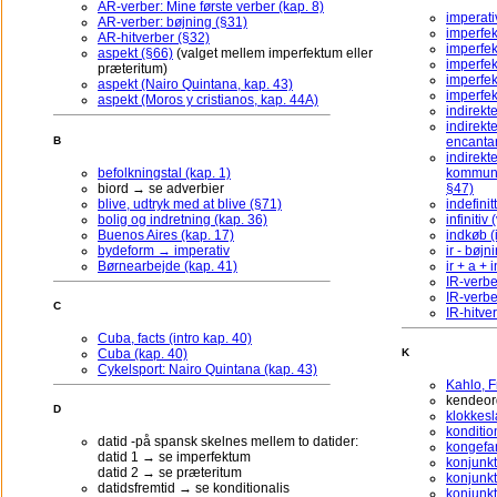
AR-verber: Mine første verber (kap. 8)
imperati
AR-verber: bøjning (§31)
imperfe
AR-hitverber (§32)
imperfek
aspekt (§66)
(valget mellem imperfektum eller
imperfek
præteritum)
imperfek
aspekt (Nairo Quintana, kap. 43)
imperfek
aspekt (Moros y cristianos, kap. 44A)
indirekt
indirekte
encantar
B
indirekt
befolkningstal (kap. 1)
kommunik
biord → se adverbier
§47)
blive, udtryk med at blive (§71)
indefini
bolig og indretning (kap. 36)
infinitiv
Buenos Aires (kap. 17)
indkøb (i
bydeform → imperativ
ir - bøjn
Børnearbejde (kap. 41)
ir + a + i
IR-verbe
IR-verbe
C
IR-hitve
Cuba, facts (intro kap. 40)
Cuba (kap. 40)
K
Cykelsport: Nairo Quintana (kap. 43)
Kahlo, F
kendeord
D
klokkesl
konditio
datid -på spansk skelnes mellem to datider:
kongefam
datid 1 → se imperfektum
konjunkt
datid 2 → se præteritum
konjunkt
datidsfremtid → se konditionalis
konjunkt