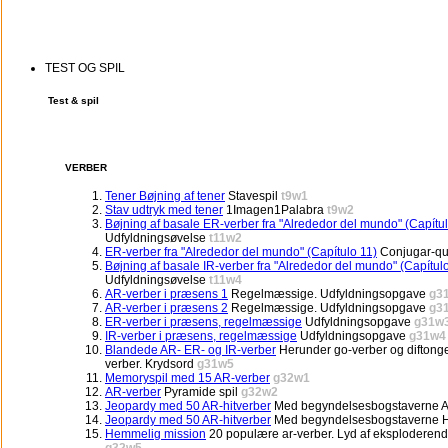
TEST OG SPIL
Test & spil
VERBER
Tener Bøjning af tener
Stavespil
t9w1
Stav udtryk med tener
1Imagen1Palabra
t9w2
Bøjning af basale ER-verber fra "Alrededor del mundo" (Capítul
Udfyldningsøvelse
t11w2
ER-verber fra "Alrededor del mundo" (Capítulo 11)
Conjugar-qu
Bøjning af basale IR-verber fra "Alrededor del mundo" (Capítul
Udfyldningsøvelse
t11w4
AR-verber i præsens 1
Regelmæssige. Udfyldningsopgave
g3
AR-verber i præsens 2
Regelmæssige. Udfyldningsopgave
g3
ER-verber i præsens, regelmæssige
Udfyldningsopgave
g31w
IR-verber i præsens, regelmæssige
Udfyldningsopgave
g31w4
Blandede AR- ER- og IR-verber
Herunder go-verber og diftong
verber. Krydsord
g31w5
Memoryspil med 15 AR-verber
g32w1
AR-verber
Pyramide spil
g32w2
Jeopardy med 50 AR-hitverber
Med begyndelsesbogstaverne 
Jeopardy med 50 AR-hitverber
Med begyndelsesbogstaverne 
Hemmelig mission
20 populære ar-verber. Lyd af eksploderen