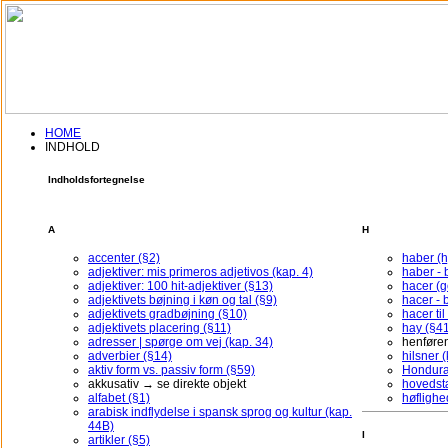
HOME
INDHOLD
Indholdsfortegnelse
Grammatik §48
• Estar + gerundium (Udvidet nutid) •
Tareas Over
g48w1
Omskriv præsens til estar + gerundium
Udfyldning
A
H
accenter (§2)
haber (
adjektiver: mis primeros adjetivos (kap. 4)
haber - 
adjektiver: 100 hit-adjektiver (§13)
hacer (
adjektivets bøjning i køn og tal (§9)
hacer - 
adjektivets gradbøjning (§10)
hacer ti
adjektivets placering (§11)
hay (§4
adresser | spørge om vej (kap. 34)
henføren
adverbier (§14)
hilsner (
aktiv form vs. passiv form (§59)
Hondura
akkusativ → se direkte objekt
hovedst
alfabet (§1)
høflighe
arabisk indflydelse i spansk sprog og kultur (kap.
44B)
I
artikler (§5)