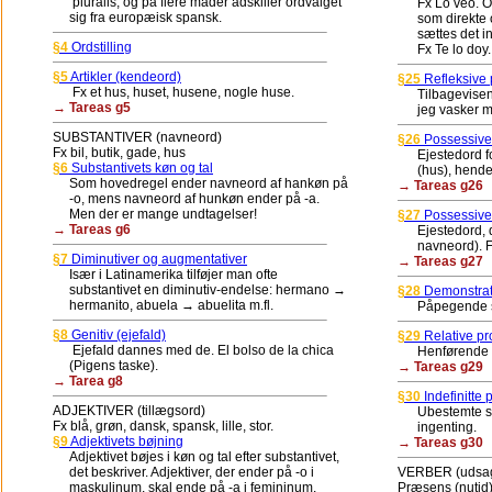
pluralis, og på flere måder adskiller ordvalget
Fx Lo veo. Op
sig fra europæisk spansk.
som direkte obj
sættes det indi
§4
Ordstilling
Fx Te lo doy.
§5
Artikler (kendeord)
§25
Refleksive
Fx et hus, huset, husene, nogle huse.
Tilbagevisende 
→ Tareas g5
jeg vasker mig
SUBSTANTIVER (navneord)
§26
Possessive
Fx bil, butik, gade, hus
Ejestedord fora
§6
Substantivets køn og tal
(hus), hendes 
Som hovedregel ender navneord af hankøn på
→ Tareas g26
-o, mens navneord af hunkøn ender på -a.
Men der er mange undtagelser!
§27
Possessive
→ Tareas g6
Ejestedord, de
navneord). Fx 
§7
Diminutiver og augmentativer
→ Tareas g27
Især i Latinamerika tilføjer man ofte
substantivet en diminutiv-endelse: hermano →
§28
Demonstrat
hermanito, abuela → abuelita m.fl.
Påpegende ste
§8
Genitiv (ejefald)
§29
Relative p
Ejefald dannes med de. El bolso de la chica
Henførende ste
(Pigens taske).
→ Tareas g29
→ Tarea g8
§30
Indefinitte
ADJEKTIVER (tillægsord)
Ubestemte sted
Fx blå, grøn, dansk, spansk, lille, stor.
ingenting.
§9
Adjektivets bøjning
→ Tareas g30
Adjektivet bøjes i køn og tal efter substantivet,
det beskriver. Adjektiver, der ender på -o i
VERBER (udsa
maskulinum, skal ende på -a i femininum.
Præsens (nutid