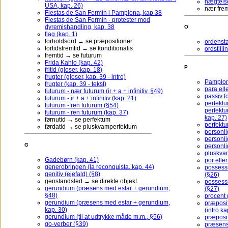
nægtelse
USA, kap. 26)
nær frem
Fiestas de San Fermín i Pamplona, kap 38
Fiestas de San Fermín - protester mod
dyremishandling, kap. 38
O
flag (kap. 1)
forholdsord → se præpositioner
ordensta
fortidsfremtid → se konditionalis
ordstilli
fremtid → se futurum
Frida Kahlo (kap. 42)
P
fritid (gloser, kap. 18)
frugter (gloser, kap. 39 - intro)
Pamplon
frugter (kap. 39 - tekst)
para ell
futurum - nær futurum (ir + a + infinitiv, §49)
passiv f
futurum - ir + a + infinitiv (kap. 21)
perfektu
futurum - ren futurum (§54)
perfekt
futurum - ren futurum (kap. 37)
kap. 27)
førnutid → se perfektum
perfektu
førdatid → se pluskvamperfektum
personli
personli
G
personli
pluskvam
Gadebørn (kap. 41)
por elle
generobringen (la reconquista, kap. 44)
possess
genitiv (ejefald) (§8)
(§26)
genstandsled → se direkte objekt
possessi
gerundium (præsens med estar + gerundium,
(§27)
§48)
procent 
gerundium (præsens med estar + gerundium,
præposit
kap. 30)
(intro ka
gerundium (til at udtrykke måde m.m., §56)
præposit
go-verber (§39)
præsens 