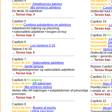
Capítulo 4
Vocabulario 1:
G
Antes de leer:
Adjektivernes bøjning
Vocabulario 2:
Vocabulario:
Mis primeros adjetivos
Texto A:
Caroli
De første 20 adjektiver
Ordforråd med sp
→ Tareas kap. 4
→ Tareas kap. 
Capítulo 5
Capítulo 19
El texto
Combina substantivos og adjetivos
Vocabulario:
Lo
Adjektivernes bøjning og placering
→ Tareas kap. 
• nationalitets-adjektiver • brugen af
muy
→ Tareas kap. 5
Capítulo 20
Fri
Vocabulario:
La
Capítulo 6
Grammatik:
De
Vocabulario:
Los números 0-20
Grammatik:
Es
Tallene 0 til 20
El texto:
Vamos
→ Tareas kap. 6
Ordforråd til in
estar + gerund
Capítulo 7
→ Tareas kap. 
Antes de leer:
Nationalitets-adjektiver
El texto:
Gente famosa
Repaso Capítul
Stillingsbetegnelser og nationalitets-adjektiver
→ Tareas Repas
→ Tareas kap. 7
Capítulo 21
Fri
Capítulo 8
Fri adgang
Antes de leer:
Antes de leer:
AR-bøjningen
El texto:
Marc An
El texto:
Mis primeros verbos
Fremtid med ir + 
Verber efter AR-bøjningen • subjektsformer af personlige
• simple ar-, er 
pronomen
→ Tareas kap. 
→ Tareas kap. 8
Capítulo 22
Capítulo 9
Antes de leer:
V
Antes de leer:
Brugen af
mucho
El texto:
Movers
Vocabulario:
Udtryk med tener
Transportmidler 