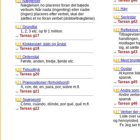
→ Tareas g40
§16
Nægtelser
Nægtelsen no placeres foran det bøjede
§41
Hay
verbum. Når nada (ingenting) eller nadie
(ingen) placeres efter verbet, skal der
§42
Ser/estar
sættes et no foran verbet (dobbeltnægtelse).
→ Tareas g42
§17
Grundtal
§43
Refleksive 
1, 2, 3 etc. op til 1 million.
Tilbagevisend
→ Tareas g17
handlingen, e
modtager handli
§18
Klokkeslæt, dato og årstal
sig, at sætte 
→ Tareas g18
→ Tareas g43
§19
Ordenstal
§44
Mest brugte
Første, anden, tredje, fjerde etc.
§45
Gustar
§20
Tidsudtryk
At kunne lide 
→ Tareas g20
spansk.
→ Tareas g45
§21
Præpositioner (forholdsord)
A, con, de, en, para, por, sobre m.fl.
§46
Andre som gu
→ Tareas g21
Andre verber, 
spansk
§22
Spørgeord
→ Tareas g46
Cómo, cuándo, dónde, por qué, qué m.fl.
→ Tareas g22
§47
Verber der 
Liste over ud
og hensynsled.
Fx Jeg ser 