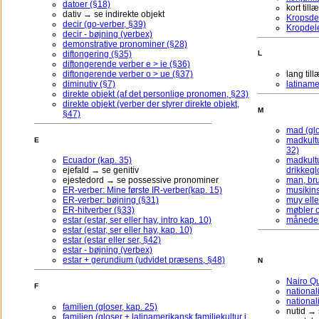
datoer (§18)
kort til
dativ → se indirekte objekt
Kropsdel
decir (go-verber, §39)
Kropdele
decir - bøjning (verbex)
demonstrative pronominer (§28)
diftongering (§35)
L
diftongerende verber e > ie (§36)
diftongerende verber o > ue (§37)
lang ti
diminutiv (§7)
latiname
direkte objekt (af det personlige pronomen, §23)
direkte objekt (verber der styrer direkte objekt,
M
§47)
mad (glo
madkultu
E
32)
Ecuador (kap. 35)
madkultu
ejefald → se genitiv
drikkegl
ejestedord → se possessive pronominer
man, bru
ER-verber: Mine første IR-verber(kap. 15)
musikins
ER-verber: bøjning (§31)
muy ell
ER-hitverber (§33)
møbler o
estar (estar, ser eller hay, intro kap. 10)
måneder 
estar (estar, ser eller hay, kap. 10)
estar (estar eller ser, §42)
estar - bøjning (verbex)
estar + gerundium (udvidet præsens, §48)
N
Nairo Qu
F
national
nationali
familien (gloser, kap. 25)
nutid →
familien (gloser + latinamerikansk familiekultur i