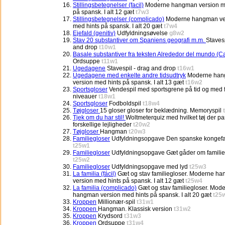
Stillingsbetegnelser (facil)
Moderne hangman version m
på spansk. I alt 12 gæt
t7w3
Stillingsbetegnelser (complicado)
Moderne hangman ve
med hints på spansk. I alt 20 gæt
t7w4
Ejefald (genitiv)
Udfyldningsøvelse
g8w2
Stav 20 substantiver om Spaniens geografi m.m.
Staves
and drop
t10w1
Basale substantiver fra teksten Alrededor del mundo (Ca
Ordsuppe
t11w1
Ugedagene
Stavespil - drag and drop
t16w1
Ugedagene med enkelte andre tidsudtryk
Moderne ha
version med hints på spansk. I alt 13 gæt
t16w2
Sportsgloser
Vendespil med sportsgrene på tid og med f
niveauer
t18w1
Sportsgloser
Fodboldspil
t18w4
Tøjgloser
15 gloser gloser for beklædning. Memoryspil
Tjek om du har stil!
Woltmeterquiz med hvilket tøj der pas
forskellige lejligheder
t20w2
Tøjgloser
Hangman
t20w3
Familiegloser
Udfyldningsopgave Den spanske kongefa
t25w1
Familiegloser
Udfyldningsopgave Gæt gåder om familie
t25w2
Familiegloser
Udfyldningsopgave med lyd
t25w3
La familia (fácil)
Gæt og stav familiegloser. Moderne h
version med hints på spansk. I alt 12 gæt
t25w4
La familia (complicado)
Gæt og stav familiegloser. Mod
hangman version med hints på spansk. I alt 20 gæt
t25
Kroppen
Millionær-spil
t31w1
Kroppen
Hangman. Klassisk version
t31w2
Kroppen
Krydsord
t31w3
Kroppen
Ordsuppe
t31w4