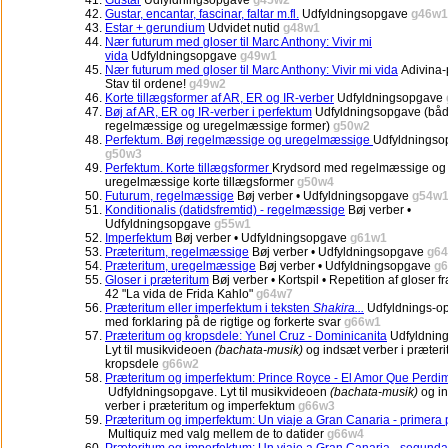
Gustar
Udfyldningsopgave
g45w2
Gustar, encantar, fascinar, faltar m.fl.
Udfyldningsopgave
g46w1
Estar + gerundium
Udvidet nutid
g48w1
Nær futurum med gloser til Marc Anthony: Vivir mi
vida
Udfyldningsopgave
g49w1
Nær futurum med gloser til Marc Anthony: Vivir mi vida
Adivina-
Stav til ordene!
g49w2
Korte tillægsformer af AR, ER og IR-verber
Udfyldningsopgave
Bøj af AR, ER og IR-verber i perfektum
Udfyldningsopgave (bå
regelmæssige og uregelmæssige former)
g50w2
Perfektum. Bøj regelmæssige og uregelmæssige
Udfyldningso
g50w3
Perfektum. Korte tillægsformer
Krydsord med regelmæssige og
uregelmæssige korte tillægsformer
g50w4
Futurum, regelmæssige
Bøj verber • Udfyldningsopgave
g54w
Konditionalis (datidsfremtid) - regelmæssige
Bøj verber •
Udfyldningsopgave
g55w1
Imperfektum
Bøj verber • Udfyldningsopgave
g61w1
Præteritum, regelmæssige
Bøj verber • Udfyldningsopgave
g64
Præteritum, uregelmæssige
Bøj verber • Udfyldningsopgave
g6
Gloser i præteritum
Bøj verber • Kortspil • Repetition af gloser fr
42 "La vida de Frida Kahlo"
g64w7
Præteritum eller imperfektum i teksten
Shakira...
Udfyldnings-o
med forklaring på de rigtige og forkerte svar
g66w1
Præteritum og kropsdele: Yunel Cruz - Dominicanita
Udfyldnin
Lyt til musikvideoen
(bachata-musik)
og indsæt verber i præter
kropsdele
g66w2
Præteritum og imperfektum: Prince Royce - El Amor Que Perdi
Udfyldningsopgave. Lyt til musikvideoen
(bachata-musik)
og i
verber i præteritum og imperfektum
g66w3
Præteritum og imperfektum: Un viaje a Gran Canaria - primera 
Multiquiz med valg mellem de to datider
g66w4