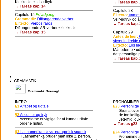
Klokkeslet • tidsudtryk
→ Tareas kap. 
→ Tareas kap. 14
Capítulo 28
Capítulo 15
Fri adgang
El texto:
Vamos 
Grammatik:
Diftongerende verber
Vejr-udtryk og å
El texto:
Verbos raros
→ Tareas kap. 
Diftongerende AR-verber • klokkeslet
→ Tareas kap. 15
Capítulo 29
Antes de leer:
G
styrer indirekte 
El texto:
Los me
Månederne • udt
det personlige 
→ Tareas kap. 
GRAMMATIK
Grammatik Oversigt
INTRO
PRONOMINER (
§1
Alfabet og udtale
§23
Personlige
Skema over de
§2
Accenter og tryk
de forskellige
Accenterne er vigtige for at kunne udtale
Jeg-mig, du-di
ordene rigtigt.
→ Tareas g23
§3
Latinamerikansk vs. europæisk spansk
§24
Personlige 
I Latinamerika bruger man ikke 2. person.
Pronominet pla