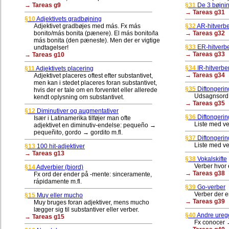
→ Tareas g9
§31
De 3 bøjnin
→ Tareas g31
§10
Adjektivets gradbøjning
Adjektivet gradbøjes med más. Fx más
§32
AR-hitverb
bonito/más bonita (pænere). El más bonito/la
→ Tareas g32
más bonita (den pæneste). Men der er vigtige
§33
ER-hitverb
undtagelser!
→ Tareas g33
→ Tareas g10
§34
IR-hitverbe
§11
Adjektivets placering
→ Tareas g34
Adjektivet placeres oftest efter substantivet,
men kan i stedet placeres foran substantivet,
§35
Diftongerin
hvis der er tale om en forventet eller allerede
Udsagnsord hvor
kendt oplysning om substantivet.
→ Tareas g35
§12
Diminutiver og augmentativer
§36
Diftongering
Især i Latinamerika tilføjer man ofte
Liste med verber
adjektivet en diminutiv-endelse: pequeño →
pequeñito, gordo → gordito m.fl.
§37
Diftongerin
Liste med verbe
§13
100 hit-adjektiver
→ Tareas g13
§38
Vokalskifte
Verber hvor e bl
§14
Adverbier (biord)
→ Tareas g38
Fx ord der ender på -mente: sinceramente,
rápidamente m.fl.
§39
Go-verber
Verber der ende
§15
Muy eller mucho
→ Tareas g39
Muy bruges foran adjektiver, mens mucho
lægger sig til substantiver eller verber.
§40
Andre urege
→ Tareas g15
Fx conocer → 