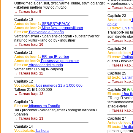
Udtryk med alder, sult, tørst, varme, kulde, søvn og angst
• regelmæssig g
• skelnen mellem
muy
og
mucho
→ Tareas kap. 
→ Tareas kap. 9
Capítulo 23
Capítulo 10
Antes de leer:
D
Antes de leer 1:
SER/ESTAR/HAY
objekt
Antes de leer 2:
Mine første præpositioner
El texto:
En el t
El texto:
Bienvenido a España
Transport- og l
Verdenshjørner • Spaniens geografi • substantiver for
som direkte obj
natur og kultur • land og by • industrier
→ Tareas kap. 
→ Tareas kap. 10
Capítulo 24
Capítulo 11
Antes de leer:
R
Antes de leer 1:
ER- og IR-verber
El texto:
Rutina
Antes de leer2:
Possessive pronominer
querer • klokke
El texto:
Alrededor del mundo
→ Tareas kap. 
Verber efter ER- og IR-bøjning
→ Tareas kap. 11
Capítulo 25
El texto:
La fami
Capítulo 12
→ Tareas kap. 
Vocabulario:
Los números 21 a 1.000.000
Tallene 21 til 1.000.000
Capítulo 26
Fri
→ Tareas kap. 12
El texto:
Una fie
ER- og IR-verber
Capítulo 13
familiemedlemm
El texto:
Idiomas en España
af adjektiver
Tal • procenter • verdenshjørner • sprogsituationen i
→ Tareas kap. 
Spanien
→ Tareas kap. 13
Capítulo 27
Antes de leer:
P
Capítulo 14
El texto:
Un día
Vocabulario:
La hora
personlige pron