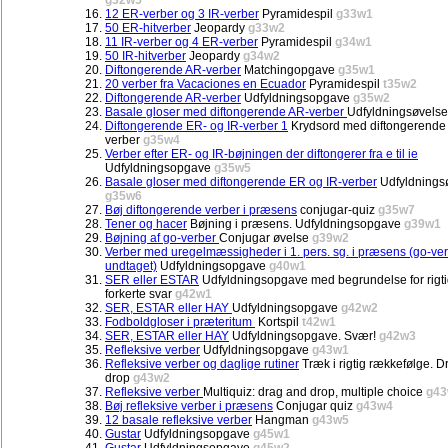
g32w5
12 ER-verber og 3 IR-verber
Pyramidespil
g33w1
50 ER-hitverber
Jeopardy
g33w2
11 IR-verber og 4 ER-verber
Pyramidespil
g34w1
50 IR-hitverber
Jeopardy
g34w2
Diftongerende AR-verber
Matchingopgave
g35w1
20 verber fra Vacaciones en Ecuador
Pyramidespil
t35w2
Diftongerende AR-verber
Udfyldningsopgave
g35w2
Basale gloser med diftongerende AR-verber
Udfyldningsøvels
Diftongerende ER- og IR-verber 1
Krydsord med diftongerende
verber
g35w4
Verber efter ER- og IR-bøjningen der diftongerer fra e til ie
Udfyldningsopgave
g35w5
Basale gloser med diftongerende ER og IR-verber
Udfyldnings
g35w6
Bøj diftongerende verber i præsens
conjugar-quiz
g35w7
Tener og hacer
Bøjning i præsens. Udfyldningsopgave
g39w1
Bøjning af go-verber
Conjugar øvelse
g39w2
Verber med uregelmæssigheder i 1. pers. sg. i præsens (go-ve
undtaget)
Udfyldningsopgave
g40w1
SER eller ESTAR
Udfyldningsopgave med begrundelse for rigt
forkerte svar
g42w1
SER, ESTAR eller HAY
Udfyldningsopgave
g42w2
Fodboldgloser i præteritum
Kortspil
t42w1
SER, ESTAR eller HAY
Udfyldningsopgave. Svær!
g42w3
Refleksive verber
Udfyldningsopgave
g43w1
Refleksive verber og daglige rutiner
Træk i rigtig rækkefølge. 
drop
g43w2
Refleksive verber
Multiquiz: drag and drop, multiple choice
g43
Bøj refleksive verber i præsens
Conjugar quiz
g43w4
12 basale refleksive verber
Hangman
g43w5
Gustar
Udfyldningsopgave
g45w1