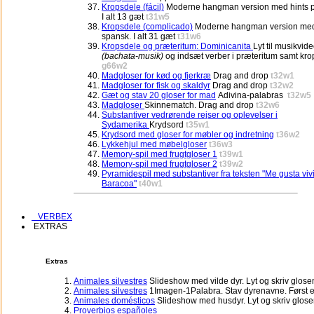
Kropsdele (fácil)
Moderne hangman version med hints p
I alt 13 gæt
t31w5
Kropsdele (complicado)
Moderne hangman version med
spansk. I alt 31 gæt
t31w6
Kropsdele og præteritum: Dominicanita
Lyt til musikvid
(bachata-musik)
og indsæt verber i præteritum samt kr
g66w2
Madgloser for kød og fjerkræ
Drag and drop
t32w1
Madgloser for fisk og skaldyr
Drag and drop
t32w2
Gæt og stav 20 gloser for mad
Adivina-palabras
t32w5
Madgloser
Skinnematch. Drag and drop
t32w6
Substantiver vedrørende rejser og oplevelser i
Sydamerika
Krydsord
t35w1
Krydsord med gloser for møbler og indretning
t36w2
Lykkehjul med møbelgloser
t36w3
Memory-spil med frugtgloser 1
t39w1
Memory-spil med frugtgloser 2
t39w2
Pyramidespil med substantiver fra teksten "Me gusta viv
Baracoa"
t40w1
VERBEX
EXTRAS
Extras
Animales silvestres
Slideshow med vilde dyr. Lyt og skriv glose
Animales silvestres
1Imagen-1Palabra. Stav dyrenavne. Først ef
Animales domésticos
Slideshow med husdyr. Lyt og skriv glose
Proverbios españoles