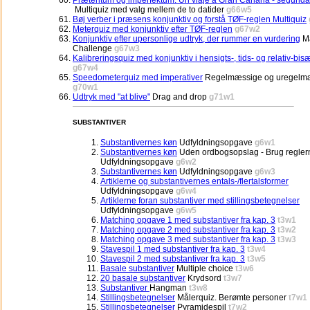
Præteritum og imperfektum: Un viaje a Gran Canaria - segunda
Multiquiz med valg mellem de to datider
g66w5
Bøj verber i præsens konjunktiv og forstå TØF-reglen Multiquiz
Meterquiz med konjunktiv efter TØF-reglen
g67w2
Konjunktiv efter upersonlige udtryk, der rummer en vurdering
Ma
Challenge
g67w3
Kalibreringsquiz med konjunktiv i hensigts-, tids- og relativ-bis
g67w4
Speedometerquiz med imperativer
Regelmæssige og uregelm
g70w1
Udtryk med "at blive"
Drag and drop
g71w1
SUBSTANTIVER
Substantivernes køn
Udfyldningsopgave
g6w1
Substantivernes køn
Uden ordbogsopslag - Brug reglern
Udfyldningsopgave
g6w2
Substantivernes køn
Udfyldningsopgave
g6w3
Artiklerne og substantivernes entals-/flertalsformer
Udfyldningsopgave
g6w4
Artiklerne foran substantiver med stillingsbetegnelser
Udfyldningsopgave
g6w5
Matching opgave 1 med substantiver fra kap. 3
t3w1
Matching opgave 2 med substantiver fra kap. 3
t3w2
Matching opgave 3 med substantiver fra kap. 3
t3w3
Stavespil 1 med substantiver fra kap. 3
t3w4
Stavespil 2 med substantiver fra kap. 3
t3w5
Basale substantiver
Multiple choice
t3w6
20 basale substantiver
Krydsord
t3w7
Substantiver
Hangman
t3w8
Stillingsbetegnelser
Målerquiz. Berømte personer
t7w1
Stillingsbetegnelser
Pyramidespil
t7w2