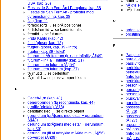
nutid → 
USA, kap. 26)
nÃ¦gtels
Fiestas de San FermÃ­n i Pamplona, kap 38
nÃ¦r fre
Fiestas de San FermÃ­n - protester mod
dyremishandling, kap. 38
flag (kap. 1)
O
forholdsord → se prÃ¦positioner
fortidsfremtid → se konditionalis
ordensta
fremtid → se futurum
ordstilli
Frida Kahlo (kap. 42)
fritid (gloser, kap. 18)
P
frugter (gloser, kap. 39 - intro)
frugter (kap. 39 - tekst)
Pamplon
futurum - nÃ¦r futurum (ir + a + infinitiv, Â§49)
para ell
futurum - ir + a + infinitiv (kap. 21)
passiv f
futurum - ren futurum (Â§54)
perfektu
futurum - ren futurum (kap. 37)
perfekt
fÃ¸rnutid → se perfektum
(intro ka
fÃ¸rdatid → se pluskvamperfektum
perfektu
personli
G
personli
personli
GadebÃ¸rn (kap. 41)
pluskvam
generobringen (la reconquista, kap. 44)
por elle
genitiv (ejefald) (Â§8)
possess
genstandsled → se direkte objekt
(Â§26)
gerundium (prÃ¦sens med estar + gerundium,
possessi
Â§48)
(Â§27)
gerundium (prÃ¦sens med estar + gerundium,
procent
kap. 30)
prÃ¦posi
gerundium (til at udtrykke mÃ¥de m.m., Â§56)
(intro ka
go-verber (Â§39)
prÃ¦posi