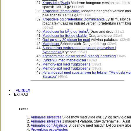
Kropsdele (fÃ¡cil)
Moderne hangman version med hints
spansk. I alt 13 gÃ¦t
t31w5
Kropsdele (complicado)
Moderne hangman version med
pÃ¥ spansk. I alt 31 gÃ¦t
t31w6
Kropsdele og præteritum: Dominicanita
Lyt til musikvid
(bachata-musik)
og indsæt verber i præteritum samt kr
g66w2
Madgloser for kÃ¸d og fjerkrÃ¦
Drag and drop
t32w1
Madgloser for fisk og skaldyr
Drag and drop
t32w2
Gæt og stav 20 gloser for mad
Adivina-palabras
t32w5
Madgloser
Skinnematch. Drag and drop
t32w6
Substantiver vedrørende rejser og oplevelser i
Sydamerika
Krydsord
t35w1
Krydsord med gloser for mÃ¸bler og indretning
t36w2
Lykkehjul med møbelgloser
t36w3
Memory-spil med frugtgloser 1
t39w1
Memory-spil med frugtgloser 2
t39w2
Pyramidespil med substantiver fra teksten "Me gusta viv
Baracoa"
t40w1
VERBEX
EXTRAS
Extras
Animales silvestres
Slideshow med vilde dyr. Lyt og skriv glose
Animales silvestres
1Imagen-1Palabra. Stav dyrenavne. FÃ¸rst ef
Animales domÃ©sticos
Slideshow med husdyr. Lyt og skriv glo
Proverbios espaÃ±oles