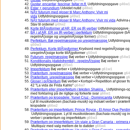
Gustar
Udfyldningsopgave
g45w2
Gustar, encantar, fascinar, faltar m.fl.
Udfyldningsopgave
g46w1
Estar + gerundium
Udvidet nutid
g48w1
NÃ¦r futurum med gloser til Marc Anthony: Vivir mi
vida
Udfyldningsopgave
g49w1
NÃ¦r futurum med gloser til Marc Anthony: Vivir mi vida
Adivina-
Stav til ordene!
g49w2
Korte tillÃ¦gsformer af AR, ER og IR-verber
Udfyldningsopgave
BÃ¸j af AR, ER og IR-verber i perfektum
Udfyldningsopgave (b
regelmÃ¦ssige og uregelmÃ¦ssige former)
g50w2
Perfektum. Bøj regelmæssige og uregelmæssige
Udfyldningso
g50w3
Perfektum. Korte tillÃ¦gsformer
Krydsord med regelmÃ¦ssige og
uregelmÃ¦ssige korte tillÃ¦gsformer
g50w4
Futurum, regelmæssige
Bøj verber • Udfyldningsopgave
g54w
Konditionalis (datidsfremtid) - regelmÃ¦ssige
Bøj verber •
Udfyldningsopgave
g55w1
Imperfektum
Bøj verber • Udfyldningsopgave
g61w1
Præteritum, regelmæssige
Bøj verber • Udfyldningsopgave
g64
Præteritum, uregelmæssige
Bøj verber • Udfyldningsopgave
g6
Gloser i prÃ¦teritum
Bøj verber • Kortspil • Repetition af gloser fr
42 "La vida de Frida Kahlo"
g64w7
Præteritum eller imperfektum i teksten
Shakira...
Udfyldnings-o
med forklaring på de rigtige og forkerte svar
g66w1
Præteritum og kropsdele: Yunel Cruz - Dominicanita
Udfyldnin
Lyt til musikvideoen
(bachata-musik)
og indsæt verber i præter
kropsdele
g66w2
Præteritum og imperfektum: Prince Royce - El Amor Que Perdi
Udfyldningsopgave. Lyt til musikvideoen
(bachata-musik)
og i
verber i præteritum og imperfektum
g66w3
Præteritum og imperfektum: Un viaje a Gran Canaria - primera 
Multiquiz med valg mellem de to datider
g66w4