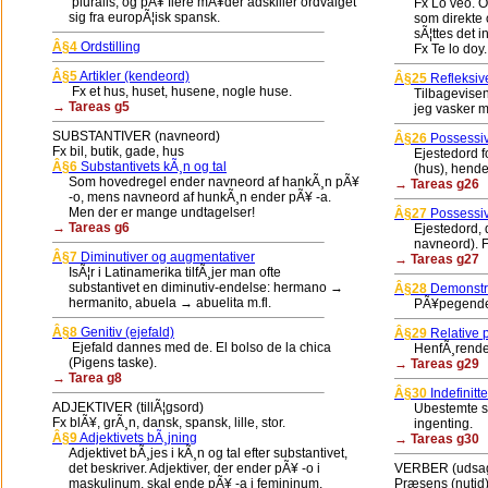
pluralis, og pÃ¥ flere mÃ¥der adskiller ordvalget
Fx Lo veo. Op
sig fra europÃ¦isk spansk.
som direkte obj
sÃ¦ttes det ind
Â§4
Ordstilling
Fx Te lo doy.
Â§5
Artikler (kendeord)
Â§25
Refleksiv
Fx et hus, huset, husene, nogle huse.
Tilbagevisende 
→ Tareas g5
jeg vasker mig
SUBSTANTIVER (navneord)
Â§26
Possessi
Fx bil, butik, gade, hus
Ejestedord fora
Â§6
Substantivets kÃ¸n og tal
(hus), hendes 
Som hovedregel ender navneord af hankÃ¸n pÃ¥
→ Tareas g26
-o, mens navneord af hunkÃ¸n ender pÃ¥ -a.
Men der er mange undtagelser!
Â§27
Possessiv
→ Tareas g6
Ejestedord, de
navneord). Fx 
Â§7
Diminutiver og augmentativer
→ Tareas g27
IsÃ¦r i Latinamerika tilfÃ¸jer man ofte
substantivet en diminutiv-endelse: hermano →
Â§28
Demonstra
hermanito, abuela → abuelita m.fl.
PÃ¥pegende st
Â§8
Genitiv (ejefald)
Â§29
Relative 
Ejefald dannes med de. El bolso de la chica
HenfÃ¸rende st
(Pigens taske).
→ Tareas g29
→ Tarea g8
Â§30
Indefinitt
ADJEKTIVER (tillÃ¦gsord)
Ubestemte sted
Fx blÃ¥, grÃ¸n, dansk, spansk, lille, stor.
ingenting.
Â§9
Adjektivets bÃ¸jning
→ Tareas g30
Adjektivet bÃ¸jes i kÃ¸n og tal efter substantivet,
det beskriver. Adjektiver, der ender pÃ¥ -o i
VERBER (udsa
maskulinum, skal ende pÃ¥ -a i femininum.
Præsens (nutid