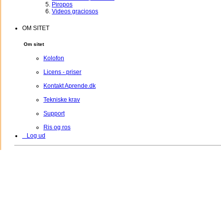
Piropos
Videos graciosos
OM SITET
Om sitet
Kolofon
Licens - priser
Kontakt Aprende.dk
Tekniske krav
Support
Ris og ros
Log ud