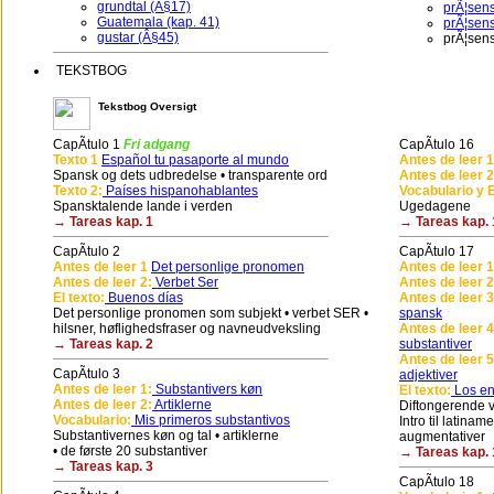
grundtal (Â§17)
prÃ¦sens
Guatemala (kap. 41)
prÃ¦sens
gustar (Â§45)
prÃ¦sen
TEKSTBOG
Tekstbog Oversigt
CapÃ­tulo 1
Fri adgang
CapÃ­tulo 16
Texto 1
Español tu pasaporte al mundo
Antes de leer 1
Spansk og dets udbredelse • transparente ord
Antes de leer 2
Texto 2:
Países hispanohablantes
Vocabulario y E
Spansktalende lande i verden
Ugedagene
→ Tareas kap. 1
→ Tareas kap. 
CapÃ­tulo 2
CapÃ­tulo 17
Antes de leer 1
Det personlige pronomen
Antes de leer 1
Antes de leer 2:
Verbet Ser
Antes de leer 2
El texto:
Buenos días
Antes de leer 3
Det personlige pronomen som subjekt • verbet SER •
spansk
hilsner, høflighedsfraser og navneudveksling
Antes de leer 4
→ Tareas kap. 2
substantiver
Antes de leer 5
CapÃ­tulo 3
adjektiver
Antes de leer 1:
Substantivers køn
El texto:
Los en
Antes de leer 2:
Artiklerne
Diftongerende ve
Vocabulario:
Mis primeros substantivos
Intro til latina
Substantivernes køn og tal • artiklerne
augmentativer
• de første 20 substantiver
→ Tareas kap. 
→ Tareas kap. 3
CapÃ­tulo 18