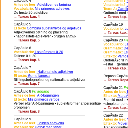
CapÃ­tulo 4
Vocabulario 1:
G
Antes de leer:
Adjektivernes bøjning
Vocabulario 2:
Vocabulario:
Mis primeros adjetivos
Texto A:
Caroli
De første 20 adjektiver
Ordforråd med sp
→ Tareas kap. 4
→ Tareas kap. 
CapÃ­tulo 5
CapÃ­tulo 19
El texto
Combina substantivos og adjetivos
Vocabulario:
Lo
Adjektivernes bøjning og placering
→ Tareas kap. 
• nationalitets-adjektiver • brugen af
muy
→ Tareas kap. 5
CapÃ­tulo 20
Fr
Vocabulario:
La
CapÃ­tulo 6
Grammatik:
De
Vocabulario:
Los números 0-20
Grammatik:
Es
Tallene 0 til 20
El texto:
Vamos
→ Tareas kap. 6
OrdforrÃ¥d til 
• estar + gerun
CapÃ­tulo 7
→ Tareas kap. 
Antes de leer:
Nationalitets-adjektiver
El texto:
Gente famosa
Repaso CapÃ­tu
Stillingsbetegnelser og nationalitets-adjektiver
→ Tareas Repas
→ Tareas kap. 7
CapÃ­tulo 21
Fr
CapÃ­tulo 8
Fri adgang
Antes de leer:
N
Antes de leer:
AR-bøjningen
El texto:
Marc An
El texto:
Mis primeros verbos
Fremtid med ir + 
Verber efter AR-bøjningen • subjektsformer af personlige
• simple ar-, er 
pronomen
→ Tareas kap. 
→ Tareas kap. 8
CapÃ­tulo 22
CapÃ­tulo 9
Antes de leer:
V
Antes de leer:
Brugen af
mucho
El texto:
Movers
Vocabulario:
Udtryk med tener
Transportmidler 