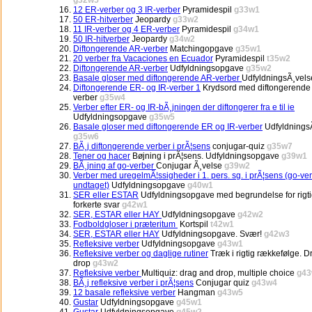
g32w5
12 ER-verber og 3 IR-verber
Pyramidespil
g33w1
50 ER-hitverber
Jeopardy
g33w2
11 IR-verber og 4 ER-verber
Pyramidespil
g34w1
50 IR-hitverber
Jeopardy
g34w2
Diftongerende AR-verber
Matchingopgave
g35w1
20 verber fra Vacaciones en Ecuador
Pyramidespil
t35w2
Diftongerende AR-verber
Udfyldningsopgave
g35w2
Basale gloser med diftongerende AR-verber
UdfyldningsÃ¸vel
Diftongerende ER- og IR-verber 1
Krydsord med diftongerende
verber
g35w4
Verber efter ER- og IR-bÃ¸jningen der diftongerer fra e til ie
Udfyldningsopgave
g35w5
Basale gloser med diftongerende ER og IR-verber
Udfyldnings
g35w6
BÃ¸j diftongerende verber i prÃ¦sens
conjugar-quiz
g35w7
Tener og hacer
Bøjning i prÃ¦sens. Udfyldningsopgave
g39w1
BÃ¸jning af go-verber
Conjugar Ã¸velse
g39w2
Verber med uregelmÃ¦ssigheder i 1. pers. sg. i prÃ¦sens (go-ve
undtaget)
Udfyldningsopgave
g40w1
SER eller ESTAR
Udfyldningsopgave med begrundelse for rigt
forkerte svar
g42w1
SER, ESTAR eller HAY
Udfyldningsopgave
g42w2
Fodboldgloser i præteritum
Kortspil
t42w1
SER, ESTAR eller HAY
Udfyldningsopgave. Svær!
g42w3
Refleksive verber
Udfyldningsopgave
g43w1
Refleksive verber og daglige rutiner
Træk i rigtig rækkefølge. 
drop
g43w2
Refleksive verber
Multiquiz: drag and drop, multiple choice
g43
BÃ¸j refleksive verber i prÃ¦sens
Conjugar quiz
g43w4
12 basale refleksive verber
Hangman
g43w5
Gustar
Udfyldningsopgave
g45w1