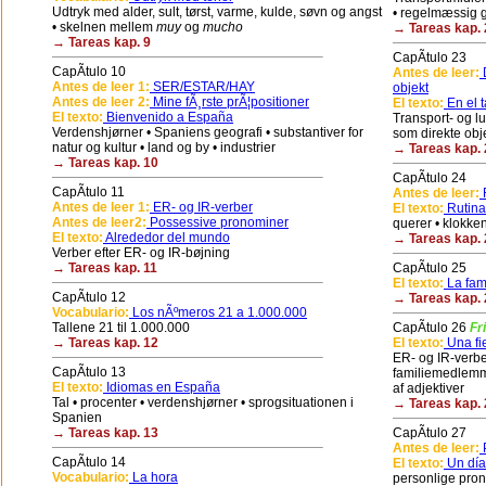
Udtryk med alder, sult, tørst, varme, kulde, søvn og angst
• regelmæssig g
• skelnen mellem
muy
og
mucho
→ Tareas kap. 
→ Tareas kap. 9
CapÃ­tulo 23
CapÃ­tulo 10
Antes de leer:
D
Antes de leer 1:
SER/ESTAR/HAY
objekt
Antes de leer 2:
Mine fÃ¸rste prÃ¦positioner
El texto:
En el t
El texto:
Bienvenido a España
Transport- og l
Verdenshjørner • Spaniens geografi • substantiver for
som direkte obj
natur og kultur • land og by • industrier
→ Tareas kap. 
→ Tareas kap. 10
CapÃ­tulo 24
CapÃ­tulo 11
Antes de leer:
R
Antes de leer 1:
ER- og IR-verber
El texto:
Rutina
Antes de leer2:
Possessive pronominer
querer • klokke
El texto:
Alrededor del mundo
→ Tareas kap. 
Verber efter ER- og IR-bøjning
→ Tareas kap. 11
CapÃ­tulo 25
El texto:
La fami
CapÃ­tulo 12
→ Tareas kap. 
Vocabulario:
Los nÃºmeros 21 a 1.000.000
Tallene 21 til 1.000.000
CapÃ­tulo 26
Fr
→ Tareas kap. 12
El texto:
Una fie
ER- og IR-verber
CapÃ­tulo 13
familiemedlemm
El texto:
Idiomas en España
af adjektiver
Tal • procenter • verdenshjørner • sprogsituationen i
→ Tareas kap. 
Spanien
→ Tareas kap. 13
CapÃ­tulo 27
Antes de leer:
P
CapÃ­tulo 14
El texto:
Un día
Vocabulario:
La hora
personlige pron