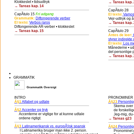
Klokkeslet • tidsudtryk
→ Tareas kap. 
→ Tareas kap. 14
CapÃ­tulo 28
CapÃ­tulo 15
Fri adgang
El texto:
Vamos 
Grammatik:
Diftongerende verber
Vejr-udtryk og å
El texto:
Verbos raros
→ Tareas kap. 
Diftongerende AR-verber • klokkeslet
→ Tareas kap. 15
CapÃ­tulo 29
Antes de leer:
G
styrer indirekte 
El texto:
Los me
Månederne • udt
det personlige 
→ Tareas kap. 
GRAMMATIK
Grammatik Oversigt
INTRO
PRONOMINER (
Â§1
Alfabet og udtale
Â§23
Personlig
Skema over de
Â§2
Accenter og tryk
de forskellige 
Accenterne er vigtige for at kunne udtale
Jeg-mig, du-di
ordene rigtigt.
→ Tareas g23
Â§3
Latinamerikansk vs. europÃ¦isk spansk
Â§24
Personlig
I Latinamerika bruger man ikke 2. person.
Pronominet pla