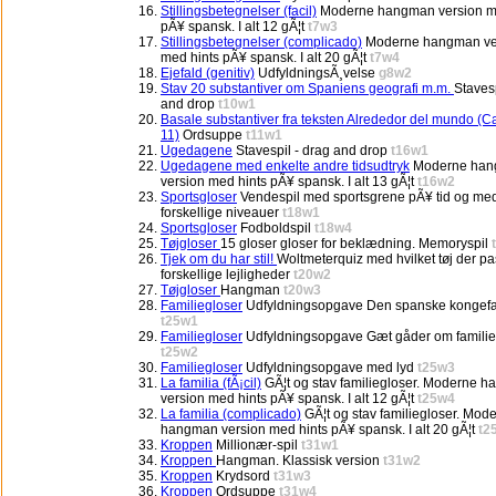
Stillingsbetegnelser (facil)
Moderne hangman version m
pÃ¥ spansk. I alt 12 gÃ¦t
t7w3
Stillingsbetegnelser (complicado)
Moderne hangman ve
med hints pÃ¥ spansk. I alt 20 gÃ¦t
t7w4
Ejefald (genitiv)
UdfyldningsÃ¸velse
g8w2
Stav 20 substantiver om Spaniens geografi m.m.
Staves
and drop
t10w1
Basale substantiver fra teksten Alrededor del mundo (Ca
11)
Ordsuppe
t11w1
Ugedagene
Stavespil - drag and drop
t16w1
Ugedagene med enkelte andre tidsudtryk
Moderne ha
version med hints pÃ¥ spansk. I alt 13 gÃ¦t
t16w2
Sportsgloser
Vendespil med sportsgrene pÃ¥ tid og me
forskellige niveauer
t18w1
Sportsgloser
Fodboldspil
t18w4
Tøjgloser
15 gloser gloser for beklædning. Memoryspil
Tjek om du har stil!
Woltmeterquiz med hvilket tøj der pas
forskellige lejligheder
t20w2
Tøjgloser
Hangman
t20w3
Familiegloser
Udfyldningsopgave Den spanske kongefa
t25w1
Familiegloser
Udfyldningsopgave Gæt gåder om familie
t25w2
Familiegloser
Udfyldningsopgave med lyd
t25w3
La familia (fÃ¡cil)
GÃ¦t og stav familiegloser. Moderne 
version med hints pÃ¥ spansk. I alt 12 gÃ¦t
t25w4
La familia (complicado)
GÃ¦t og stav familiegloser. Mod
hangman version med hints pÃ¥ spansk. I alt 20 gÃ¦t
t2
Kroppen
Millionær-spil
t31w1
Kroppen
Hangman. Klassisk version
t31w2
Kroppen
Krydsord
t31w3
Kroppen
Ordsuppe
t31w4