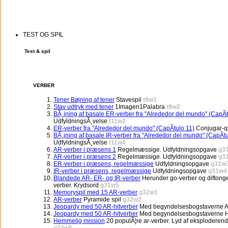
TEST OG SPIL
Test & spil
VERBER
Tener Bøjning af tener
Stavespil
t9w1
Stav udtryk med tener
1Imagen1Palabra
t9w2
BÃ¸jning af basale ER-verber fra "Alrededor del mundo" (CapÃ­t
UdfyldningsÃ¸velse
t11w2
ER-verber fra "Alrededor del mundo" (CapÃ­tulo 11)
Conjugar-q
BÃ¸jning af basale IR-verber fra "Alrededor del mundo" (CapÃ­tu
UdfyldningsÃ¸velse
t11w4
AR-verber i præsens 1
Regelmæssige. Udfyldningsopgave
g3
AR-verber i præsens 2
Regelmæssige. Udfyldningsopgave
g3
ER-verber i præsens, regelmæssige
Udfyldningsopgave
g31w
IR-verber i præsens, regelmæssige
Udfyldningsopgave
g31w4
Blandede AR- ER- og IR-verber
Herunder go-verber og diftong
verber. Krydsord
g31w5
Memoryspil med 15 AR-verber
g32w1
AR-verber
Pyramide spil
g32w2
Jeopardy med 50 AR-hitverber
Med begyndelsesbogstaverne 
Jeopardy med 50 AR-hitverber
Med begyndelsesbogstaverne 
Hemmelig mission
20 populÃ¦re ar-verber. Lyd af eksplodere