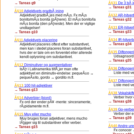
→ Tareas g9
Â§31
De 3 bÃ¸j
→ Tareas g31
Â§10
Adjektivets gradbÃ¸jning
Adjektivet gradbÃ¸jes med mÃ¡s. Fx mÃ¡s
Â§32
AR-hitver
bonito/mÃ¡s bonita (pÃ¦nere). El mÃ¡s bonito/la
→ Tareas g32
mÃ¡s bonita (den pÃ¦neste). Men der er vigtige
Â§33
ER-hitver
undtagelser!
→ Tareas g33
→ Tareas g10
Â§34
IR-hitverb
Â§11
Adjektivets placering
→ Tareas g34
Adjektivet placeres oftest efter substantivet,
men kan i stedet placeres foran substantivet,
Â§35
Diftonger
hvis der er tale om en forventet eller allerede
Udsagnsord hvor
kendt oplysning om substantivet.
→ Tareas g35
Â§12
Diminutiver og augmentativer
Â§36
Diftongerin
IsÃ¦r i Latinamerika tilfÃ¸jer man ofte
Liste med verber
adjektivet en diminutiv-endelse: pequeÃ±o →
pequeÃ±ito, gordo → gordito m.fl.
Â§37
Diftongeri
Liste med verbe
Â§13
100 hit-adjektiver
→ Tareas g13
Â§38
Vokalskift
Verber hvor e bl
Â§14
Adverbier (biord)
→ Tareas g38
Fx ord der ender pÃ¥ -mente: sinceramente,
rÃ¡pidamente m.fl.
Â§39
Go-verbe
Verber der ende
Â§15
Muy eller mucho
→ Tareas g39
Muy bruges foran adjektiver, mens mucho
lÃ¦gger sig til substantiver eller verber.
Â§40
Andre ureg
→ Tareas g15
Fx conocer → 