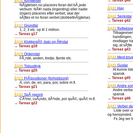
→ Tareas g40
Â§16
NÃ¦gtelser
NÃ¦gtelsen no placeres foran det bÃ¸jede
Â§41
Hay
verbum. NÃ¥r nada (ingenting) eller nadie
(ingen) placeres efter verbet, skal der
Â§42
Ser/estar
sÃ¦ttes et no foran verbet (dobbeltnÃ¦gtelse).
→ Tareas g42
Â§17
Grundtal
Â§43
Refleksiv
1, 2, 3 etc. op til 1 million.
Tilbagevisende
→ Tareas g17
handlingen, e
modtager handli
Â§18
KlokkeslÃ¦t, dato og Ã¥rstal
sig, at sÃ¦tte 
→ Tareas g18
→ Tareas g43
Â§19
Ordenstal
Â§44
Mest brugt
FÃ¸rste, anden, tredje, fjerde etc.
Â§45
Gustar
Â§20
Tidsudtryk
At kunne lide 
→ Tareas g20
spansk.
→ Tareas g45
Â§21
PrÃ¦positioner (forholdsord)
A, con, de, en, para, por, sobre m.fl.
Â§46
Andre som 
→ Tareas g21
Andre verber, 
spansk
Â§22
SpÃ¸rgeord
→ Tareas g46
CÃ³mo, cuÃ¡ndo, dÃ³nde, por quÃ©, quÃ© m.fl.
→ Tareas g22
Â§47
Verber de
Liste over ud
og hensynsled.
Fx Jeg ser 