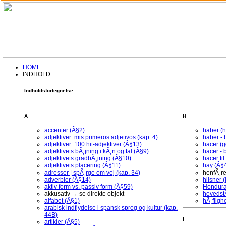
HOME
INDHOLD
Indholdsfortegnelse
Du er blevet logget af, eller du ha
A
H
Indtast venligst
accenter (Â§2)
haber (
adjektiver: mis primeros adjetivos (kap. 4)
haber - 
adjektiver: 100 hit-adjektiver (Â§13)
hacer (
Log In
adjektivets bÃ¸jning i kÃ¸n og tal (Â§9)
hacer - 
adjektivets gradbÃ¸jning (Â§10)
hacer ti
Brugernavn:
adjektivets placering (Â§11)
hay (Â§
adresser | spÃ¸rge om vej (kap. 34)
henfÃ¸re
Password:
adverbier (Â§14)
hilsner (
aktiv form vs. passiv form (Â§59)
Hondura
akkusativ → se direkte objekt
hovedstÃ
Husk mig i 30 dage
alfabet (Â§1)
hÃ¸fligh
arabisk indflydelse i spansk sprog og kultur (kap.
44B)
I
artikler (Â§5)