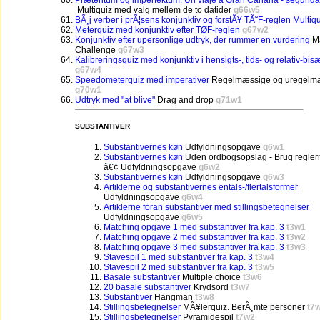
Præteritum og imperfektum: Un viaje a Gran Canaria - segunda
Multiquiz med valg mellem de to datider
g66w5
BÃ¸j verber i prÃ¦sens konjunktiv og forstÃ¥ TÃ˜F-reglen Multiq
Meterquiz med konjunktiv efter TØF-reglen
g67w2
Konjunktiv efter upersonlige udtryk, der rummer en vurdering
Ma
Challenge
g67w3
Kalibreringsquiz med konjunktiv i hensigts-, tids- og relativ-bis
g67w4
Speedometerquiz med imperativer
Regelmæssige og uregelm
g70w1
Udtryk med "at blive"
Drag and drop
g71w1
SUBSTANTIVER
Substantivernes køn
Udfyldningsopgave
g6w1
Substantivernes køn
Uden ordbogsopslag - Brug regler
â€¢ Udfyldningsopgave
g6w2
Substantivernes køn
Udfyldningsopgave
g6w3
Artiklerne og substantivernes entals-/flertalsformer
Udfyldningsopgave
g6w4
Artiklerne foran substantiver med stillingsbetegnelser
Udfyldningsopgave
g6w5
Matching opgave 1 med substantiver fra kap. 3
t3w1
Matching opgave 2 med substantiver fra kap. 3
t3w2
Matching opgave 3 med substantiver fra kap. 3
t3w3
Stavespil 1 med substantiver fra kap. 3
t3w4
Stavespil 2 med substantiver fra kap. 3
t3w5
Basale substantiver
Multiple choice
t3w6
20 basale substantiver
Krydsord
t3w7
Substantiver
Hangman
t3w8
Stillingsbetegnelser
MÃ¥lerquiz. BerÃ¸mte personer
t7
Stillingsbetegnelser
Pyramidespil
t7w2