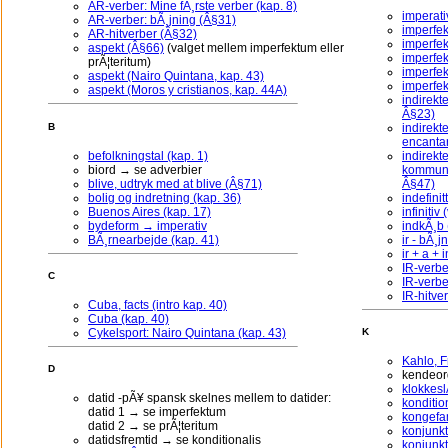
AR-verber: Mine fÃ¸rste verber (kap. 8)
imperati
AR-verber: bÃ¸jning (Â§31)
imperfe
AR-hitverber (Â§32)
imperfek
aspekt (Â§66)
(valget mellem imperfektum eller
imperfek
prÃ¦teritum)
imperfek
aspekt (Nairo Quintana, kap. 43)
imperfek
aspekt (Moros y cristianos, kap. 44A)
indirekt
Â§23)
indirekte
B
encantar
befolkningstal (kap. 1)
indirekte
biord → se adverbier
kommunik
blive, udtryk med at blive (Â§71)
Â§47)
bolig og indretning (kap. 36)
indefini
Buenos Aires (kap. 17)
infinitiv
bydeform → imperativ
indkÃ¸b (
BÃ¸rnearbejde (kap. 41)
ir - bÃ¸j
ir + a + 
IR-verbe
C
IR-verbe
IR-hitve
Cuba, facts (intro kap. 40)
Cuba (kap. 40)
Cykelsport: Nairo Quintana (kap. 43)
K
Kahlo, F
D
kendeord
klokkesl
datid -pÃ¥ spansk skelnes mellem to datider:
konditio
datid 1 → se imperfektum
kongefam
datid 2 → se prÃ¦teritum
konjunkt
datidsfremtid → se konditionalis
konjunkt