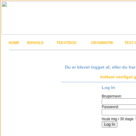
HOME
INDHOLD
TEKSTBOG
GRAMMATIK
TEST 
Du er blevet logget af, eller du ha
Indtast venligst
Log In
Brugernavn:
Password:
Husk mig i 30 dage