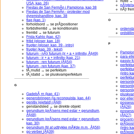
nutid → 
USA, kap. 26)
nÃ¦gtels
Fiestas de San FermÃ­n i Pamplona, kap 38
nÃ¦r fre
Fiestas de San FermÃ­n - protester mod
dyremishandling, kap. 38
flag (kap. 1)
O
forholdsord → se prÃ¦positioner
fortidsfremtid → se konditionalis
ordensta
fremtid → se futurum
ordstilli
Frida Kahlo (kap. 42)
fritid (gloser, kap. 18)
P
frugter (gloser, kap. 39 - intro)
frugter (kap. 39 - tekst)
Pamplon
futurum - nÃ¦r futurum (ir + a + infinitiv, Â§49)
para ell
futurum - ir + a + infinitiv (kap. 21)
passiv f
futurum - ren futurum (Â§54)
perfektu
futurum - ren futurum (kap. 37)
perfekt
fÃ¸rnutid → se perfektum
(intro ka
fÃ¸rdatid → se pluskvamperfektum
perfektu
personli
G
personli
personli
GadebÃ¸rn (kap. 41)
pluskvam
generobringen (la reconquista, kap. 44)
por elle
genitiv (ejefald) (Â§8)
possess
genstandsled → se direkte objekt
(Â§26)
gerundium (prÃ¦sens med estar + gerundium,
possessi
Â§48)
(Â§27)
gerundium (prÃ¦sens med estar + gerundium,
procent
kap. 30)
prÃ¦posi
gerundium (til at udtrykke mÃ¥de m.m., Â§56)
(intro ka
go-verber (Â§39)
prÃ¦posi