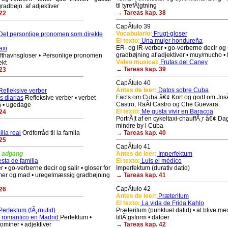
til tyrefÃ¦gtning
radbøjn. af adjektiver
→ Tareas kap. 38
22
CapÃ­tulo 39
Vocabulario:
Frugt-gloser
et personlige pronomen som direkte
El texto:
Una mujer hondureña
ER- og IR-verber • go-verberne decir og s
axi
gradbøjning af adjektiver • muy/mucho • 
ufthavnsgloser • Personlige pronomen
Video musical:
Frutas del Caney
ekt
→ Tareas kap. 39
23
CapÃ­tulo 40
Antes de leer:
Datos sobre Cuba
efleksive verber
Facts om Cuba â€¢ Kort og godt om JosÃ
s diarias
Refleksive verber • verbet
Castro, RaÃ­l Castro og Che Guevara
n • ugedage
El texto:
Me gusta vivir en Baracoa
24
PortrÃ¦t af en cykeltaxi-chauffÃ¸r â€¢ Dagl
mindre by i Cuba
lia real
Ordforråd til la famila
→ Tareas kap. 40
25
CapÃ­tulo 41
i adgang
Antes de leer:
Imperfektum
sta de familia
El texto:
Luis el médico
 • go-verberne decir og salir • gloser for
Imperfektum (durativ datid)
er og mad • uregelmæssig gradbøjning
→ Tareas kap. 41
CapÃ­tulo 42
26
Antes de leer:
Præteritum
El texto:
La vida de Frida Kahlo
erfektum (fÃ¸rnutid)
Præteritum (punktuel datid) • at blive me
 romantico en Madrid
Perfektum •
tillÃ¦gsform • datoer
ominer • adjektiver
→ Tareas kap. 42