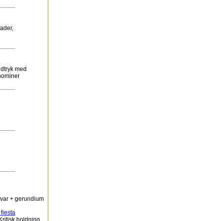
gader,
 udtryk med
onominer
evar + gerundium
fiesta
ritisk holdning