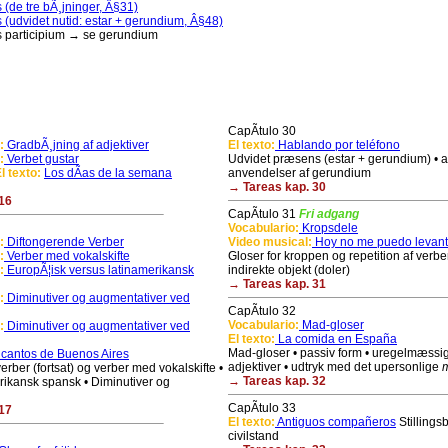
 (de tre bÃ¸jninger, Â§31)
 (udvidet nutid: estar + gerundium, Â§48)
s participium → se gerundium
CapÃ­tulo 30
:
GradbÃ¸jning af adjektiver
El texto:
Hablando por teléfono
:
Verbet gustar
Udvidet præsens (estar + gerundium) • 
l texto:
Los dÃ­as de la semana
anvendelser af gerundium
→ Tareas kap. 30
16
CapÃ­tulo 31
Fri adgang
Vocabulario:
Kropsdele
:
Diftongerende Verber
Video musical:
Hoy no me puedo levant
:
Verber med vokalskifte
Gloser for kroppen og repetition af verber
:
EuropÃ¦isk versus latinamerikansk
indirekte objekt (doler)
→ Tareas kap. 31
:
Diminutiver og augmentativer ved
CapÃ­tulo 32
Vocabulario:
Mad-gloser
:
Diminutiver og augmentativer ved
El texto:
La comida en España
Mad-gloser • passiv form • uregelmæssi
cantos de Buenos Aires
adjektiver • udtryk med det upersonlige
rber (fortsat) og verber med vokalskifte •
→ Tareas kap. 32
merikansk spansk • Diminutiver og
CapÃ­tulo 33
17
El texto:
Antiguos compañeros
Stillings
civilstand