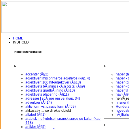
HOME
INDHOLD
Indholdsfortegnelse
Du er blevet logget af, eller du ha
A
H
Indtast venligst
accenter (Â§2)
haber (
adjektiver: mis primeros adjetivos (kap. 4)
haber - 
adjektiver: 100 hit-adjektiver (Â§13)
hacer (
Log In
adjektivets bÃ¸jning i kÃ¸n og tal (Â§9)
hacer - 
adjektivets gradbÃ¸jning (Â§10)
hacer ti
Brugernavn:
adjektivets placering (Â§11)
hay (Â§
adresser | spÃ¸rge om vej (kap. 34)
henfÃ¸re
Password:
adverbier (Â§14)
hilsner (
aktiv form vs. passiv form (Â§59)
Hondura
akkusativ → se direkte objekt
hovedstÃ
Husk mig i 30 dage
alfabet (Â§1)
hÃ¸fligh
arabisk indflydelse i spansk sprog og kultur (kap.
44B)
I
artikler (Â§5)