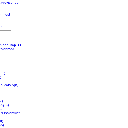
lbagevisende
er mest
)
5)
plona, kap 38
ester mod
. 1)
)
o, catalÃ¡n,
7)
(Â§6))
5)
e substantiver
0)
4A)