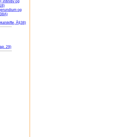
 infinitiv og
 18)
+ gerundium og
 38A)
kalskifte, Â§38)
ap. 29)