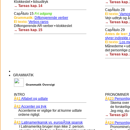
Klokkeslet • tidsudtryk
→ Tareas kap. 
→ Tareas kap. 14
CapÃ­tulo 28
CapÃ­tulo 15
Fri adgang
El texto:
Vamos 
Grammatik:
Diftongerende verber
Vejr-udtryk og å
El texto:
Verbos raros
→ Tareas kap. 
Diftongerende AR-verber • klokkeslet
→ Tareas kap. 15
CapÃ­tulo 29
Antes de leer:
G
styrer indirekte 
El texto:
Los me
Månederne • udt
det personlige 
→ Tareas kap. 
GRAMMATIK
Grammatik Oversigt
INTRO
PRONOMINER (
Â§1
Alfabet og udtale
Â§23
Personlig
Skema over de
Â§2
Accenter og tryk
de forskellige 
Accenterne er vigtige for at kunne udtale
Jeg-mig, du-di
ordene rigtigt.
→ Tareas g23
Â§3
Latinamerikansk vs. europÃ¦isk spansk
Â§24
Personlig
I Latinamerika bruger man ikke 2. person.
Pronominet pla