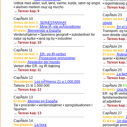
Udtryk med alder, sult, tørst, varme, kulde, søvn og angst
• regelmæssig g
• skelnen mellem
muy
og
mucho
→ Tareas kap. 
→ Tareas kap. 9
CapÃ­tulo 23
CapÃ­tulo 10
Antes de leer:
D
Antes de leer 1:
SER/ESTAR/HAY
objekt
Antes de leer 2:
Mine fÃ¸rste prÃ¦positioner
El texto:
En el t
El texto:
Bienvenido a España
Transport- og l
Verdenshjørner • Spaniens geografi • substantiver for
som direkte obj
natur og kultur • land og by • industrier
→ Tareas kap. 
→ Tareas kap. 10
CapÃ­tulo 24
CapÃ­tulo 11
Antes de leer:
R
Antes de leer 1:
ER- og IR-verber
El texto:
Rutina
Antes de leer2:
Possessive pronominer
querer • klokke
El texto:
Alrededor del mundo
→ Tareas kap. 
Verber efter ER- og IR-bøjning
→ Tareas kap. 11
CapÃ­tulo 25
El texto:
La fami
CapÃ­tulo 12
→ Tareas kap. 
Vocabulario:
Los nÃºmeros 21 a 1.000.000
Tallene 21 til 1.000.000
CapÃ­tulo 26
Fr
→ Tareas kap. 12
El texto:
Una fie
ER- og IR-verber
CapÃ­tulo 13
familiemedlemm
El texto:
Idiomas en España
af adjektiver
Tal • procenter • verdenshjørner • sprogsituationen i
→ Tareas kap. 
Spanien
→ Tareas kap. 13
CapÃ­tulo 27
Antes de leer:
P
CapÃ­tulo 14
El texto:
Un día
Vocabulario:
La hora
personlige pron