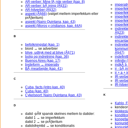
AR-verber: Mine fÃ¸rste verber (kap. 8)
imperati
AR-verber: bÃ¸jning (Â§31)
imperfe
AR-hitverber (Â§32)
imperfek
aspekt (Â§66)
(valget mellem imperfektum eller
imperfek
prÃ¦teritum)
imperfek
aspekt (Nairo Quintana, kap. 43)
imperfek
aspekt (Moros y cristianos, kap. 44A)
indirekt
Â§23)
indirekte
B
encantar
befolkningstal (kap. 1)
indirekte
biord → se adverbier
kommunik
blive, udtryk med at blive (Â§71)
Â§47)
bolig og indretning (kap. 36)
indefini
Buenos Aires (kap. 17)
infinitiv
bydeform → imperativ
indkÃ¸b (
BÃ¸rnearbejde (kap. 41)
ir - bÃ¸j
ir + a + 
IR-verbe
C
IR-verbe
IR-hitve
Cuba, facts (intro kap. 40)
Cuba (kap. 40)
Cykelsport: Nairo Quintana (kap. 43)
K
Kahlo, F
D
kendeord
klokkesl
datid -pÃ¥ spansk skelnes mellem to datider:
konditio
datid 1 → se imperfektum
kongefam
datid 2 → se prÃ¦teritum
konjunkt
datidsfremtid → se konditionalis
konjunkt