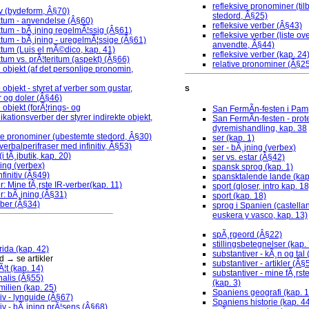
refleksive pronominer (ti
v (bydeform, Â§70)
stedord, Â§25)
ktum - anvendelse (Â§60)
refleksive verber (Â§43)
tum - bÃ¸jning regelmÃ¦ssig (Â§61)
refleksive verber (liste ov
tum - bÃ¸jning - uregelmÃ¦ssige (Â§61)
anvendte, Â§44)
tum (Luis el mÃ©dico, kap. 41)
refleksive verber (kap. 24
tum vs. prÃ¦teritum (aspekt) (Â§66)
relative pronominer (Â§2
e objekt (af det personlige pronomin,
 objekt - styret af verber som gustar,
S
 og doler (Â§46)
 objekt (forÃ¦rings- og
San FermÃ­n-festen i Pam
ationsverber der styrer indirekte objekt,
San FermÃ­n-festen - prot
dyremishandling, kap. 38
tte pronominer (ubestemte stedord, Â§30)
ser (kap. 1)
 (verbalperifraser med infinitiv, Â§53)
ser - bÃ¸jning (verbex)
i tÃ¸jbutik, kap. 20)
ser vs. estar (Â§42)
ning (verbex)
spansk sprog (kap. 1)
infinitiv (Â§49)
spansktalende lande (kap
r: Mine fÃ¸rste IR-verber(kap. 11)
sport (gloser, intro kap. 18
r: bÃ¸jning (Â§31)
sport (kap. 18)
rber (Â§34)
sprog i Spanien (castellan
euskera y vasco, kap. 13)
spÃ¸rgeord (Â§22)
stillingsbetegnelser (kap. 
rida (kap. 42)
substantiver - kÃ¸n og tal 
 → se artikler
substantiver - artikler (Â§
Ã¦t (kap. 14)
substantiver - mine fÃ¸rst
nalis (Â§55)
(kap. 3)
ilien (kap. 25)
Spaniens geografi (kap. 1
iv - lynguide (Â§67)
Spaniens historie (kap. 4
iv - bÃ¸jning prÃ¦sens (Â§68)