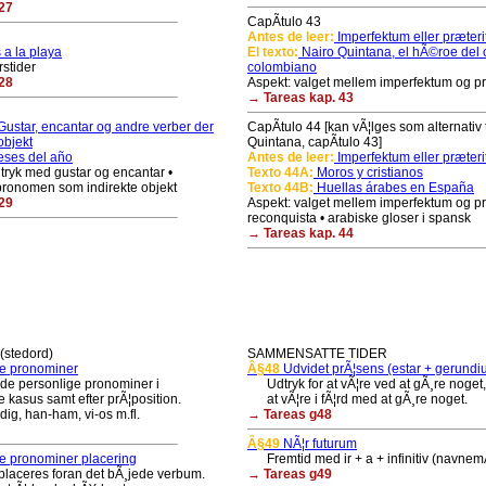
27
CapÃ­tulo 43
Antes de leer:
Imperfektum eller præter
a la playa
El texto:
Nairo Quintana, el hÃ©roe del 
rstider
colombiano
28
Aspekt: valget mellem imperfektum og p
→ Tareas kap. 43
ustar, encantar og andre verber der
CapÃ­tulo 44 [kan vÃ¦lges som alternativ t
objekt
Quintana, capÃ­tulo 43]
ses del año
Antes de leer:
Imperfektum eller præter
ryk med gustar og encantar •
Texto 44A:
Moros y cristianos
pronomen som indirekte objekt
Texto 44B:
Huellas árabes en España
29
Aspekt: valget mellem imperfektum og pr
reconquista • arabiske gloser i spansk
→ Tareas kap. 44
stedord)
SAMMENSATTE TIDER
e pronominer
Â§48
Udvidet prÃ¦sens (estar + gerundi
 personlige pronominer i
Udtryk for at vÃ¦re ved at gÃ¸re noget,
kasus samt efter prÃ¦position.
at vÃ¦re i fÃ¦rd med at gÃ¸re noget.
g, han-ham, vi-os m.fl.
→ Tareas g48
Â§49
NÃ¦r futurum
e pronominer placering
Fremtid med ir + a + infinitiv (navne
ceres foran det bÃ¸jede verbum.
→ Tareas g49