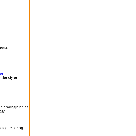
andre
ar
 der styrer
ge gradbøjning af
man
betegnelser og