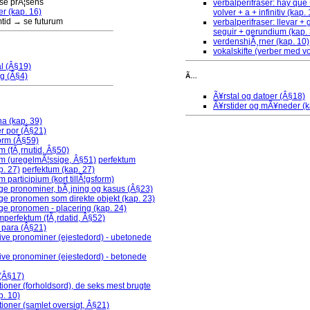
se prÃ¦sens
verbalperifraser: hay que +
er (kap. 16)
volver + a + infinitiv (kap.
mtid → se futurum
verbalperifraser: llevar 
seguir + gerundium (kap.
verdenshjÃ¸rner (kap. 10)
vokalskifte (verber med vo
l (Â§19)
ng (Â§4)
Ã…
Ã¥rstal og datoer (Â§18)
Ã¥rstider og mÃ¥neder (k
a (kap. 39)
er por (Â§21)
orm (Â§59)
m (fÃ¸rnutid, Â§50)
um (uregelmÃ¦ssige, Â§51)
perfektum
p. 27)
perfektum (kap. 27)
m participium (kort tillÃ¦gsform)
ge pronominer, bÃ¸jning og kasus (Â§23)
ge pronomen som direkte objekt (kap. 23)
ge pronomen - placering (kap. 24)
perfektum (fÃ¸rdatid, Â§52)
r para (Â§21)
ive pronominer (ejestedord) - ubetonede
ve pronominer (ejestedord) - betonede
 (Â§17)
tioner (forholdsord), de seks mest brugte
p. 10)
tioner (samlet oversigt, Â§21)