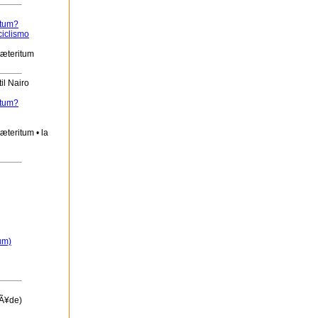
itum?
ciclismo
ræteritum
il Nairo
itum?
æteritum • la
um)
mÃ¥de)