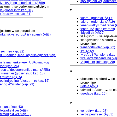
spÃ¸rge om vej, adresser 
iv - bÃ¸jning imperfektum(Â§69)
lÃ¦gsform → se perfektum participium
e (gloser intro kap. 31)
T
 (musikvideo kap. 31)
talord - grundtal (Â§17)
talord - ordenstal (Â§19)
tener - udtryk med tener (
tener - bÃ¸jning (verbex)
lÃ¦gsform → se gerundium
tidsudtryk (Â§20)
rikansk vs. europÃ¦isk spansk (Â§3)
tillÃ¦gsord → se adjektive
tilbagevisende stedord → 
pronominer
transportmidler (kap. 22)
tryk (Â§2)
ser intro kap. 32)
tyrelÃ¸b i Pamplona (kap.
r i Spanien, mad- og drikkegloser (kap.
tyre, dyremishandling (ka
tÃ¸j(gloser, intro kap. 20)
r latinamerikanere i USA, mad- og
oser (kap. 26)
ugen af det upersonlige man (Â§58)
U
trumenter (gloser, intro kap. 18)
er mucho (Â§15)
ubestemte stedord → se in
og indretning (gloser, intro kap. 15)
pronominer
 og Ã¥rstider (kap. 29)
udtale (Â§1)
udvidet prÃ¦sens → se es
ugedage (kap. 16)
V
intana (kap. 43)
itetsadjektiver (Â§9)
vejrudtryk (kap. 28)
tetsadjektiver (kap. 5)
verbalperifraser (Â§53)