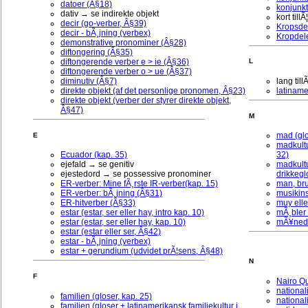
datoer (Â§18)
konjunkt
dativ → se indirekte objekt
kort til
decir (go-verber, Â§39)
Kropsdel
decir - bÃ¸jning (verbex)
Kropdele
demonstrative pronominer (Â§28)
diftongering (Â§35)
diftongerende verber e > ie (Â§36)
L
diftongerende verber o > ue (Â§37)
diminutiv (Â§7)
lang til
direkte objekt (af det personlige pronomen, Â§23)
latiname
direkte objekt (verber der styrer direkte objekt,
Â§47)
M
mad (glo
E
madkultu
Ecuador (kap. 35)
32)
ejefald → se genitiv
madkultu
ejestedord → se possessive pronominer
drikkegl
ER-verber: Mine fÃ¸rste IR-verber(kap. 15)
man, br
ER-verber: bÃ¸jning (Â§31)
musikins
ER-hitverber (Â§33)
muy ell
estar (estar, ser eller hay, intro kap. 10)
mÃ¸bler 
estar (estar, ser eller hay, kap. 10)
mÃ¥neder
estar (estar eller ser, Â§42)
estar - bÃ¸jning (verbex)
estar + gerundium (udvidet prÃ¦sens, Â§48)
N
F
Nairo Qu
national
familien (gloser, kap. 25)
nationali
familien (gloser + latinamerikansk familiekultur i