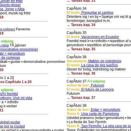
→ Tareas kap. 33
loser for fritid
Sports-gloser
CapÃ­tulo 34
na, Jorge y Alba
El texto:
Preguntar el camino
ort, musik og fritid
Orientere sig i en by • Spørge om vej til 
18
forretninger, banegård m.m.
→ Tareas kap. 34
s colores
Farverne
CapÃ­tulo 35
19
El texto:
Vacaciones en Ecuador
Fremtid med ir+a+infinitiv • repetition af
i adgang
gerundium • repetition af personlige pr
 ropa
TÃ¸jgloser
→ Tareas kap. 35
monstrative pronominer
tar + gerundium
CapÃ­tulo 36
 de compras
Vocabulario:
Møbler og indretning
indkøb • gustar • demonstrative pronominer
El texto:
La casa de mis sueños
dium
Gloser for bolig, indretning og møbler
20
→ Tareas kap. 36
lo 1 a 20
CapÃ­tulo 37
Fri adgang
o CapÃ­tulo 1 a 20
Antes de leer:
Futurum
El texto:
El futuro de Leonora
i adgang
Futurum
Ã¦r fremtid
→ Tareas kap. 37
thony: Vivir mi vida
a + infinitiv
CapÃ­tulo 38
og ir-verber
Antes de leer:
Estar + gerundium
21
Texto A:
Una carta de Pamplona
Udvidet præsens (estar+gerundium) • ll
• La fiesta de San Fermín
erbet gustar
Texto B:
San FermÃ­n: La otra cara de la 
e por la ciudad
Tema: Folkefester og dyremishandling • K
og verbet ir • tener+que+infinitiv • gustar