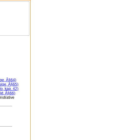
ige, Â§64)
sige, Â§65)
lo, kap. 42)
kt, Â§66)
strative