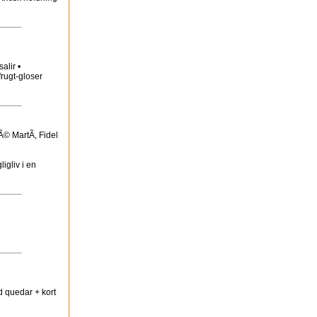
alir •
frugt-gloser
© MartÃ­, Fidel
igliv i en
d quedar + kort