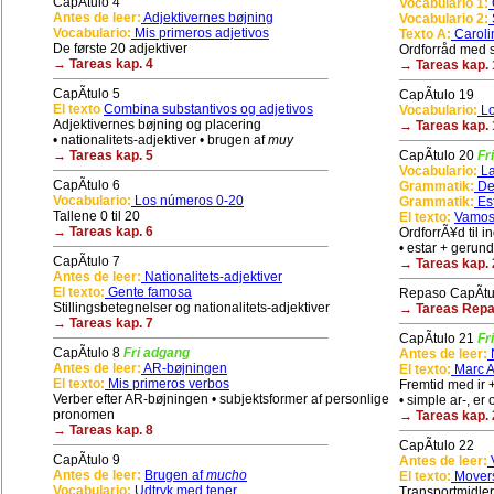
CapÃ­tulo 4
Vocabulario 1:
G
Antes de leer:
Adjektivernes bøjning
Vocabulario 2:
Vocabulario:
Mis primeros adjetivos
Texto A:
Caroli
De første 20 adjektiver
Ordforråd med sp
→ Tareas kap. 4
→ Tareas kap. 
CapÃ­tulo 5
CapÃ­tulo 19
El texto
Combina substantivos og adjetivos
Vocabulario:
Lo
Adjektivernes bøjning og placering
→ Tareas kap. 
• nationalitets-adjektiver • brugen af
muy
→ Tareas kap. 5
CapÃ­tulo 20
Fr
Vocabulario:
La
CapÃ­tulo 6
Grammatik:
De
Vocabulario:
Los números 0-20
Grammatik:
Es
Tallene 0 til 20
El texto:
Vamos
→ Tareas kap. 6
OrdforrÃ¥d til 
• estar + gerun
CapÃ­tulo 7
→ Tareas kap. 
Antes de leer:
Nationalitets-adjektiver
El texto:
Gente famosa
Repaso CapÃ­tu
Stillingsbetegnelser og nationalitets-adjektiver
→ Tareas Repas
→ Tareas kap. 7
CapÃ­tulo 21
Fr
CapÃ­tulo 8
Fri adgang
Antes de leer:
N
Antes de leer:
AR-bøjningen
El texto:
Marc An
El texto:
Mis primeros verbos
Fremtid med ir + 
Verber efter AR-bøjningen • subjektsformer af personlige
• simple ar-, er 
pronomen
→ Tareas kap. 
→ Tareas kap. 8
CapÃ­tulo 22
CapÃ­tulo 9
Antes de leer:
V
Antes de leer:
Brugen af
mucho
El texto:
Movers
Vocabulario:
Udtryk med tener
Transportmidler 