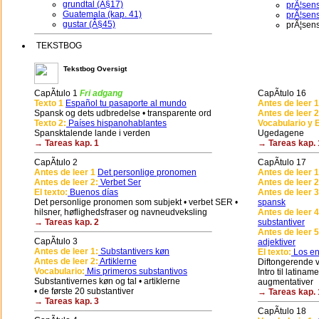
grundtal (Â§17)
prÃ¦sens
Guatemala (kap. 41)
prÃ¦sens
gustar (Â§45)
prÃ¦sen
TEKSTBOG
Tekstbog Oversigt
CapÃ­tulo 1
Fri adgang
CapÃ­tulo 16
Texto 1
Español tu pasaporte al mundo
Antes de leer 1
Spansk og dets udbredelse • transparente ord
Antes de leer 2
Texto 2:
Países hispanohablantes
Vocabulario y E
Spansktalende lande i verden
Ugedagene
→ Tareas kap. 1
→ Tareas kap. 
CapÃ­tulo 2
CapÃ­tulo 17
Antes de leer 1
Det personlige pronomen
Antes de leer 1
Antes de leer 2:
Verbet Ser
Antes de leer 2
El texto:
Buenos días
Antes de leer 3
Det personlige pronomen som subjekt • verbet SER •
spansk
hilsner, høflighedsfraser og navneudveksling
Antes de leer 4
→ Tareas kap. 2
substantiver
Antes de leer 5
CapÃ­tulo 3
adjektiver
Antes de leer 1:
Substantivers køn
El texto:
Los en
Antes de leer 2:
Artiklerne
Diftongerende ve
Vocabulario:
Mis primeros substantivos
Intro til latina
Substantivernes køn og tal • artiklerne
augmentativer
• de første 20 substantiver
→ Tareas kap. 
→ Tareas kap. 3
CapÃ­tulo 18