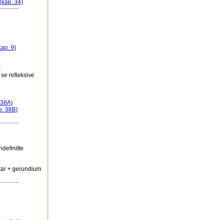
(kap. 34)
kap. 9)
r
se refleksive
 38A)
p. 38B)
definitte
tar + gerundium