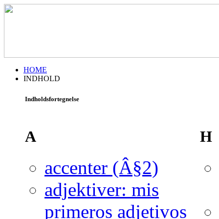
HOME
INDHOLD
Indholdsfortegnelse
A
H
accenter (Â§2)
adjektiver: mis
primeros adjetivos