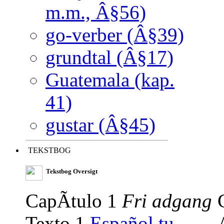
m.m., Â§56)
go-verber (Â§39)
grundtal (Â§17)
Guatemala (kap.
41)
gustar (Â§45)
TEKSTBOG
Tekstbog Oversigt
CapÃ­tulo 1
Fri adgang
Texto 1
Español tu