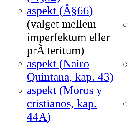
aspekt (Â§66)
(valget mellem
imperfektum eller
prÃ¦teritum)
aspekt (Nairo
Quintana, kap. 43)
aspekt (Moros y
cristianos, kap.
44A)