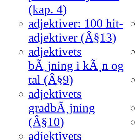
(kap. 4)
adjektiver: 100 hit-
adjektiver (Â§13)
adjektivets
bÃ¸jning i kÃ¸n og
tal (Â§9)
adjektivets
gradbÃ¸jning
(Â§10)
adjektivets