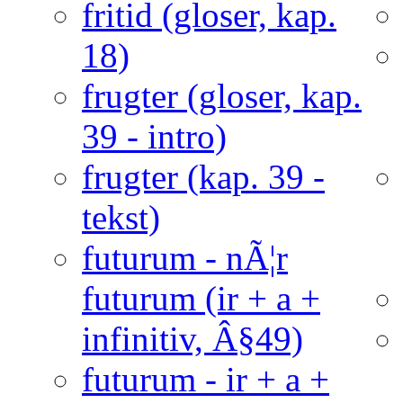
fritid (gloser, kap.
18)
frugter (gloser, kap.
39 - intro)
frugter (kap. 39 -
tekst)
futurum - nÃ¦r
futurum (ir + a +
infinitiv, Â§49)
futurum - ir + a +