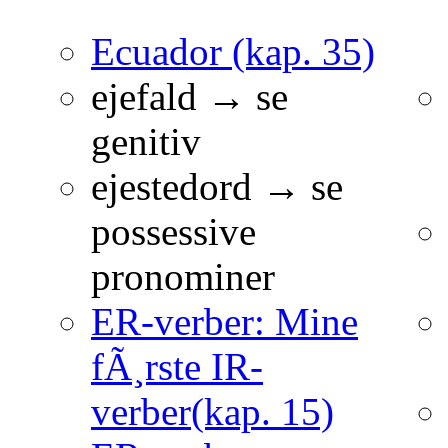
Ecuador (kap. 35)
ejefald → se
genitiv
ejestedord → se
possessive
pronominer
ER-verber: Mine
fÃ¸rste IR-
verber(kap. 15)