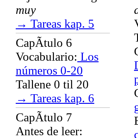
muy
→ Tareas kap. 5
CapÃ­tulo 6
Vocabulario:
Los
números 0-20
Tallene 0 til 20
→ Tareas kap. 6
CapÃ­tulo 7
Antes de leer: