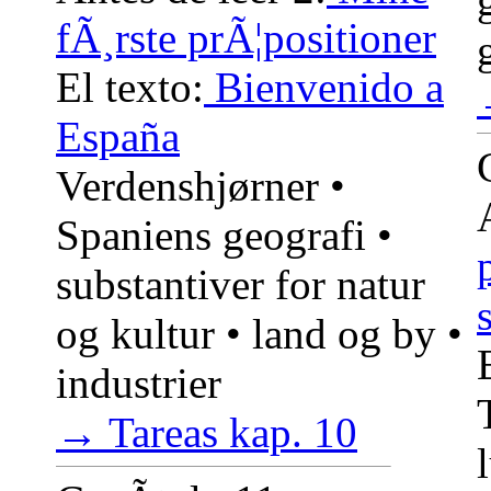
fÃ¸rste prÃ¦positioner
El texto:
Bienvenido a
España
Verdenshjørner •
Spaniens geografi •
substantiver for natur
og kultur • land og by •
industrier
→ Tareas kap. 10