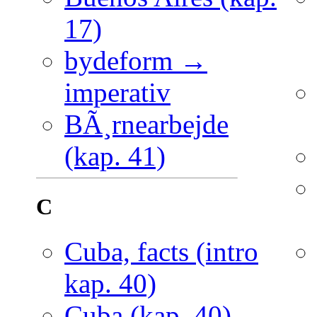
17)
bydeform →
imperativ
BÃ¸rnearbejde
(kap. 41)
C
Cuba, facts (intro
kap. 40)
Cuba (kap. 40)