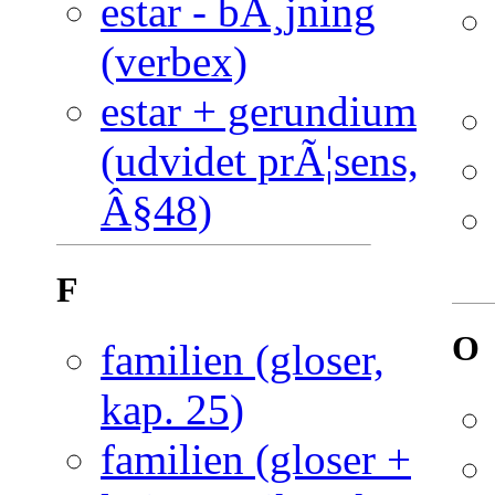
estar - bÃ¸jning
(verbex)
estar + gerundium
(udvidet prÃ¦sens,
Â§48)
F
O
familien (gloser,
kap. 25)
familien (gloser +