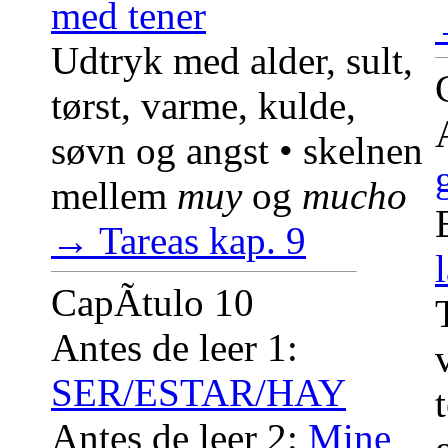
med tener
Udtryk med alder, sult,
tørst, varme, kulde,
søvn og angst • skelnen
mellem
muy
og
mucho
→ Tareas kap. 9
CapÃ­tulo 10
Antes de leer 1:
SER/ESTAR/HAY
Antes de leer 2:
Mine