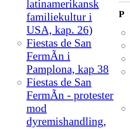
latinamerikansk
P
familiekultur i
USA, kap. 26)
Fiestas de San
FermÃ­n i
Pamplona, kap 38
Fiestas de San
FermÃ­n - protester
mod
dyremishandling,