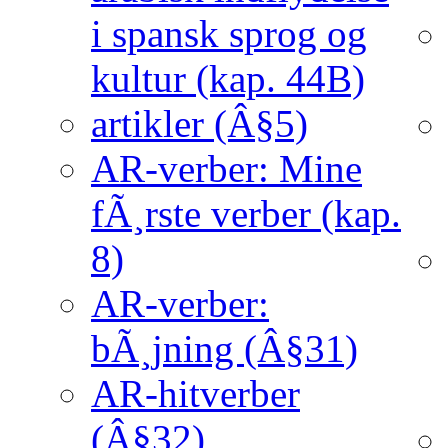
i spansk sprog og
kultur (kap. 44B)
artikler (Â§5)
AR-verber: Mine
fÃ¸rste verber (kap.
8)
AR-verber:
bÃ¸jning (Â§31)
AR-hitverber
(Â§32)