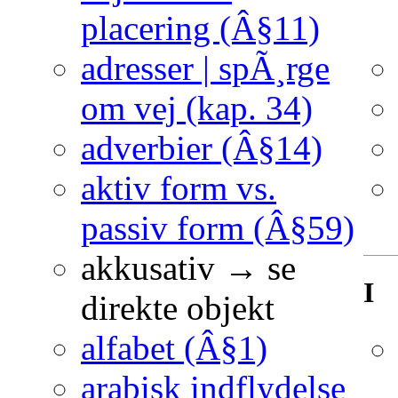
placering (Â§11)
adresser | spÃ¸rge
om vej (kap. 34)
adverbier (Â§14)
aktiv form vs.
passiv form (Â§59)
akkusativ → se
I
direkte objekt
alfabet (Â§1)
arabisk indflydelse