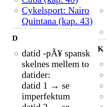
Cykelsport: Nairo
Quintana (kap. 43)
D
K
datid -pÃ¥ spansk
skelnes mellem to
datider:
datid 1 → se
imperfektum
datid 2 → se