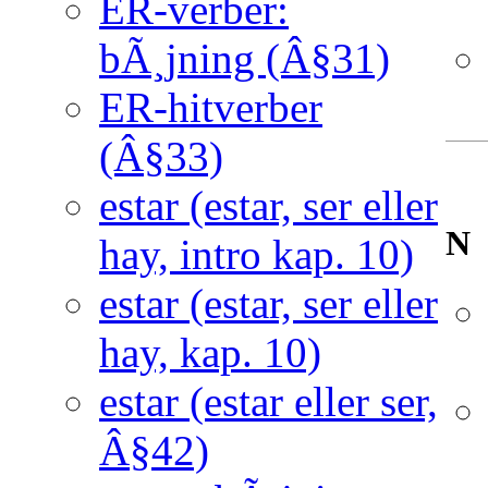
ER-verber:
bÃ¸jning (Â§31)
ER-hitverber
(Â§33)
estar (estar, ser eller
N
hay, intro kap. 10)
estar (estar, ser eller
hay, kap. 10)
estar (estar eller ser,
Â§42)