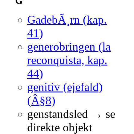
G
GadebÃ¸rn (kap.
41)
generobringen (la
reconquista, kap.
44)
genitiv (ejefald)
(Â§8)
genstandsled → se
direkte objekt