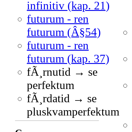
infinitiv (kap. 21)
futurum - ren
futurum (Â§54)
futurum - ren
futurum (kap. 37)
fÃ¸rnutid → se
perfektum
fÃ¸rdatid → se
pluskvamperfektum