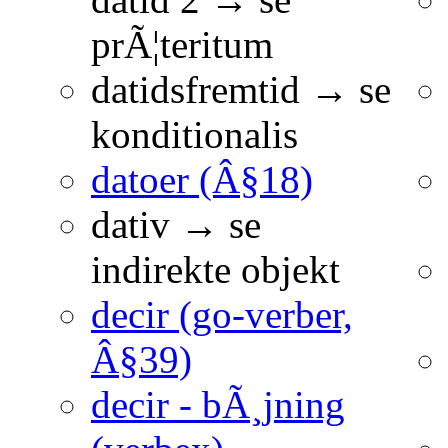
prÃ¦teritum
datidsfremtid → se
konditionalis
datoer (Â§18)
dativ → se
indirekte objekt
decir (go-verber,
Â§39)
decir - bÃ¸jning