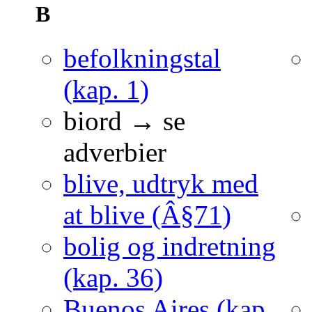
B
befolkningstal
(kap. 1)
biord → se
adverbier
blive, udtryk med
at blive (Â§71)
bolig og indretning
(kap. 36)
Buenos Aires (kap.