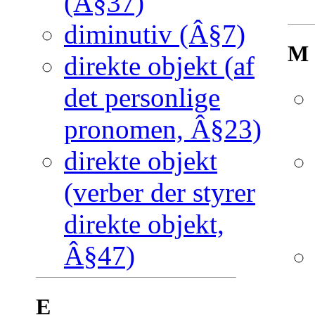
(Â§37)
diminutiv (Â§7)
M
direkte objekt (af
det personlige
pronomen, Â§23)
direkte objekt
(verber der styrer
direkte objekt,
Â§47)
E