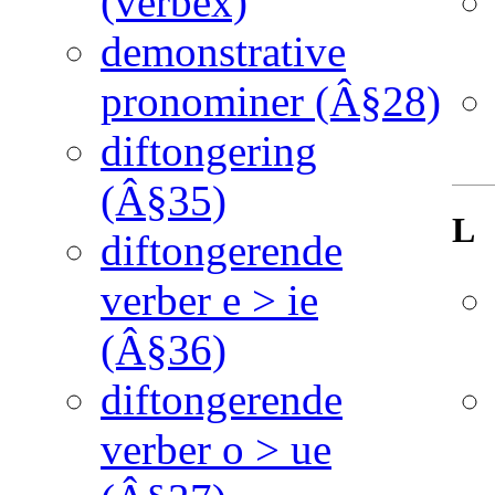
(verbex)
demonstrative
pronominer (Â§28)
diftongering
(Â§35)
L
diftongerende
verber e > ie
(Â§36)
diftongerende
verber o > ue