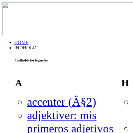
HOME
INDHOLD
Indholdsfortegnelse
A
H
accenter (Â§2)
adjektiver: mis
primeros adjetivos