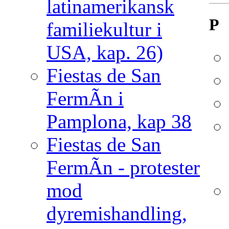
latinamerikansk
P
familiekultur i
USA, kap. 26)
Fiestas de San
FermÃ­n i
Pamplona, kap 38
Fiestas de San
FermÃ­n - protester
mod
dyremishandling,