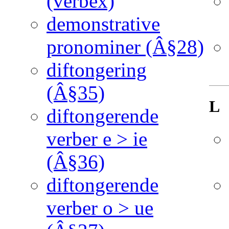
(verbex)
demonstrative
pronominer (Â§28)
diftongering
(Â§35)
L
diftongerende
verber e > ie
(Â§36)
diftongerende
verber o > ue