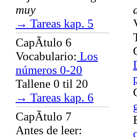
muy
→ Tareas kap. 5
CapÃ­tulo 6
Vocabulario:
Los
números 0-20
Tallene 0 til 20
→ Tareas kap. 6
CapÃ­tulo 7
Antes de leer: