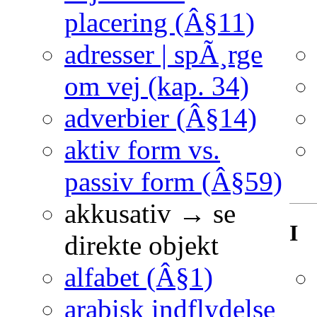
placering (Â§11)
adresser | spÃ¸rge
om vej (kap. 34)
adverbier (Â§14)
aktiv form vs.
passiv form (Â§59)
akkusativ → se
I
direkte objekt
alfabet (Â§1)
arabisk indflydelse