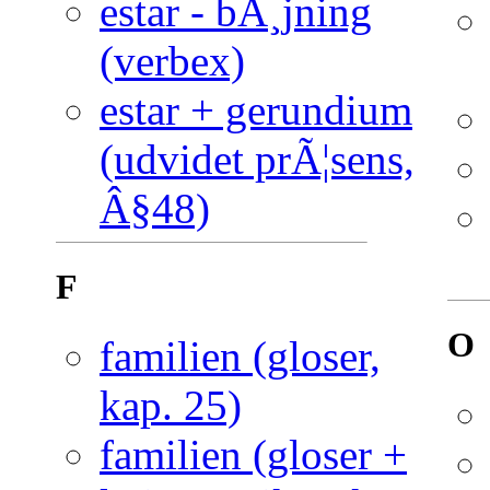
estar - bÃ¸jning
(verbex)
estar + gerundium
(udvidet prÃ¦sens,
Â§48)
F
O
familien (gloser,
kap. 25)
familien (gloser +