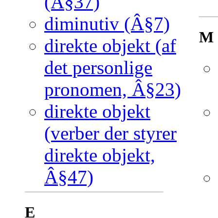
(Â§37)
diminutiv (Â§7)
M
direkte objekt (af
det personlige
pronomen, Â§23)
direkte objekt
(verber der styrer
direkte objekt,
Â§47)
E