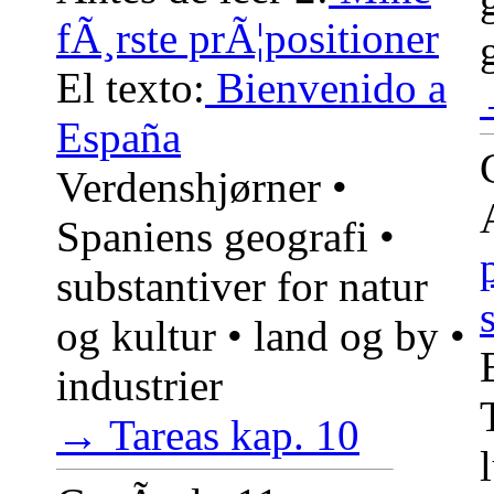
fÃ¸rste prÃ¦positioner
El texto:
Bienvenido a
España
Verdenshjørner •
Spaniens geografi •
substantiver for natur
og kultur • land og by •
industrier
→ Tareas kap. 10