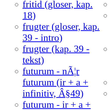
fritid (gloser, kap.
18)
frugter (gloser, kap.
39 - intro)
frugter (kap. 39 -
tekst)
futurum - nÃ¦r
futurum (ir + a +
infinitiv, Â§49)
futurum - ir + a +