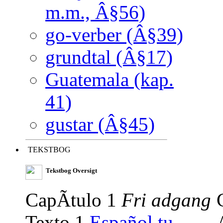
m.m., Â§56)
go-verber (Â§39)
grundtal (Â§17)
Guatemala (kap.
41)
gustar (Â§45)
TEKSTBOG
Tekstbog Oversigt
CapÃ­tulo 1
Fri adgang
Texto 1
Español tu