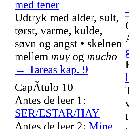
med tener
Udtryk med alder, sult,
tørst, varme, kulde,
søvn og angst • skelnen
mellem
muy
og
mucho
→ Tareas kap. 9
CapÃ­tulo 10
Antes de leer 1:
SER/ESTAR/HAY
Antes de leer 2:
Mine