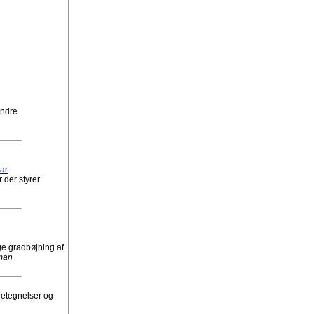
andre
ar
 der styrer
ge gradbøjning af
man
betegnelser og