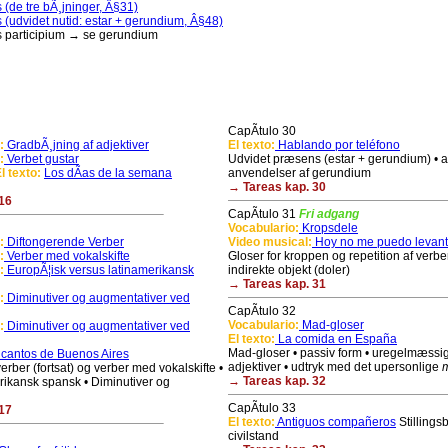
 (de tre bÃ¸jninger, Â§31)
 (udvidet nutid: estar + gerundium, Â§48)
s participium → se gerundium
CapÃ­tulo 30
:
GradbÃ¸jning af adjektiver
El texto:
Hablando por teléfono
:
Verbet gustar
Udvidet præsens (estar + gerundium) • 
l texto:
Los dÃ­as de la semana
anvendelser af gerundium
→ Tareas kap. 30
16
CapÃ­tulo 31
Fri adgang
Vocabulario:
Kropsdele
:
Diftongerende Verber
Video musical:
Hoy no me puedo levant
:
Verber med vokalskifte
Gloser for kroppen og repetition af verber
:
EuropÃ¦isk versus latinamerikansk
indirekte objekt (doler)
→ Tareas kap. 31
:
Diminutiver og augmentativer ved
CapÃ­tulo 32
Vocabulario:
Mad-gloser
:
Diminutiver og augmentativer ved
El texto:
La comida en España
Mad-gloser • passiv form • uregelmæssi
cantos de Buenos Aires
adjektiver • udtryk med det upersonlige
rber (fortsat) og verber med vokalskifte •
→ Tareas kap. 32
merikansk spansk • Diminutiver og
CapÃ­tulo 33
17
El texto:
Antiguos compañeros
Stillings
civilstand