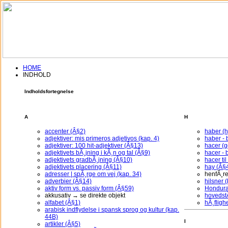
HOME
INDHOLD
Indholdsfortegnelse
Du er blevet logget af, eller du ha
A
H
Indtast venligst
accenter (Â§2)
haber (
adjektiver: mis primeros adjetivos (kap. 4)
haber - 
adjektiver: 100 hit-adjektiver (Â§13)
hacer (
Log In
adjektivets bÃ¸jning i kÃ¸n og tal (Â§9)
hacer - 
adjektivets gradbÃ¸jning (Â§10)
hacer ti
Brugernavn:
adjektivets placering (Â§11)
hay (Â§
adresser | spÃ¸rge om vej (kap. 34)
henfÃ¸re
Password:
adverbier (Â§14)
hilsner (
aktiv form vs. passiv form (Â§59)
Hondura
akkusativ → se direkte objekt
hovedstÃ
Husk mig i 30 dage
alfabet (Â§1)
hÃ¸fligh
arabisk indflydelse i spansk sprog og kultur (kap.
44B)
I
artikler (Â§5)