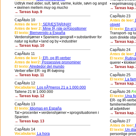
Udtryk med alder, sult, tørst, varme, kulde, søvn og angst
• regelmæssig g
• skelnen mellem
muy
og
mucho
→ Tareas kap. 
→ Tareas kap. 9
CapÃ­tulo 23
CapÃ­tulo 10
Antes de leer:
D
Antes de leer 1:
SER/ESTAR/HAY
objekt
Antes de leer 2:
Mine fÃ¸rste prÃ¦positioner
El texto:
En el t
El texto:
Bienvenido a España
Transport- og l
Verdenshjørner • Spaniens geografi • substantiver for
som direkte obj
natur og kultur • land og by • industrier
→ Tareas kap. 
→ Tareas kap. 10
CapÃ­tulo 24
CapÃ­tulo 11
Antes de leer:
R
Antes de leer 1:
ER- og IR-verber
El texto:
Rutina
Antes de leer2:
Possessive pronominer
querer • klokke
El texto:
Alrededor del mundo
→ Tareas kap. 
Verber efter ER- og IR-bøjning
→ Tareas kap. 11
CapÃ­tulo 25
El texto:
La fami
CapÃ­tulo 12
→ Tareas kap. 
Vocabulario:
Los nÃºmeros 21 a 1.000.000
Tallene 21 til 1.000.000
CapÃ­tulo 26
Fr
→ Tareas kap. 12
El texto:
Una fie
ER- og IR-verber
CapÃ­tulo 13
familiemedlemm
El texto:
Idiomas en España
af adjektiver
Tal • procenter • verdenshjørner • sprogsituationen i
→ Tareas kap. 
Spanien
→ Tareas kap. 13
CapÃ­tulo 27
Antes de leer:
P
CapÃ­tulo 14
El texto:
Un día
Vocabulario:
La hora
personlige pron