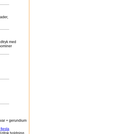
gader,
 udtryk med
onominer
evar + gerundium
fiesta
ritisk holdning