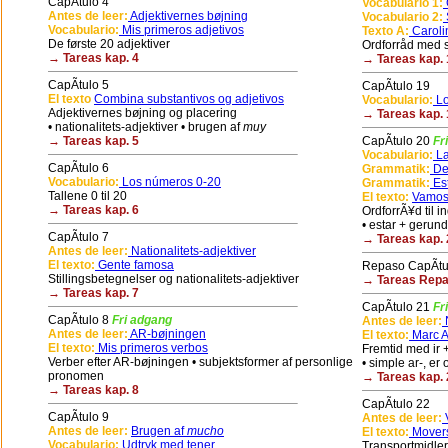
CapÃ­tulo 4
Vocabulario 1:
G
Antes de leer:
Adjektivernes bøjning
Vocabulario 2:
Vocabulario:
Mis primeros adjetivos
Texto A:
Caroli
De første 20 adjektiver
Ordforråd med sp
→ Tareas kap. 4
→ Tareas kap. 
CapÃ­tulo 5
CapÃ­tulo 19
El texto
Combina substantivos og adjetivos
Vocabulario:
Lo
Adjektivernes bøjning og placering
→ Tareas kap. 
• nationalitets-adjektiver • brugen af
muy
→ Tareas kap. 5
CapÃ­tulo 20
Fr
Vocabulario:
La
CapÃ­tulo 6
Grammatik:
De
Vocabulario:
Los números 0-20
Grammatik:
Es
Tallene 0 til 20
El texto:
Vamos
→ Tareas kap. 6
OrdforrÃ¥d til 
• estar + gerun
CapÃ­tulo 7
→ Tareas kap. 
Antes de leer:
Nationalitets-adjektiver
El texto:
Gente famosa
Repaso CapÃ­tu
Stillingsbetegnelser og nationalitets-adjektiver
→ Tareas Repas
→ Tareas kap. 7
CapÃ­tulo 21
Fr
CapÃ­tulo 8
Fri adgang
Antes de leer:
N
Antes de leer:
AR-bøjningen
El texto:
Marc An
El texto:
Mis primeros verbos
Fremtid med ir + 
Verber efter AR-bøjningen • subjektsformer af personlige
• simple ar-, er 
pronomen
→ Tareas kap. 
→ Tareas kap. 8
CapÃ­tulo 22
CapÃ­tulo 9
Antes de leer:
V
Antes de leer:
Brugen af
mucho
El texto:
Movers
Vocabulario:
Udtryk med tener
Transportmidler 