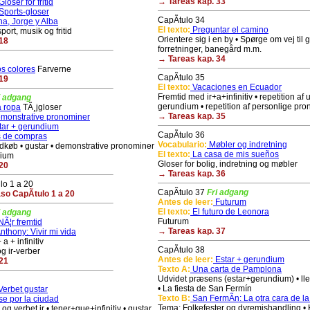
→ Tareas kap. 33
loser for fritid
Sports-gloser
CapÃ­tulo 34
na, Jorge y Alba
El texto:
Preguntar el camino
ort, musik og fritid
Orientere sig i en by • Spørge om vej til 
18
forretninger, banegård m.m.
→ Tareas kap. 34
s colores
Farverne
CapÃ­tulo 35
19
El texto:
Vacaciones en Ecuador
Fremtid med ir+a+infinitiv • repetition af
i adgang
gerundium • repetition af personlige pr
 ropa
TÃ¸jgloser
→ Tareas kap. 35
monstrative pronominer
tar + gerundium
CapÃ­tulo 36
 de compras
Vocabulario:
Møbler og indretning
indkøb • gustar • demonstrative pronominer
El texto:
La casa de mis sueños
dium
Gloser for bolig, indretning og møbler
20
→ Tareas kap. 36
lo 1 a 20
CapÃ­tulo 37
Fri adgang
o CapÃ­tulo 1 a 20
Antes de leer:
Futurum
El texto:
El futuro de Leonora
i adgang
Futurum
Ã¦r fremtid
→ Tareas kap. 37
thony: Vivir mi vida
a + infinitiv
CapÃ­tulo 38
og ir-verber
Antes de leer:
Estar + gerundium
21
Texto A:
Una carta de Pamplona
Udvidet præsens (estar+gerundium) • ll
• La fiesta de San Fermín
erbet gustar
Texto B:
San FermÃ­n: La otra cara de la 
e por la ciudad
Tema: Folkefester og dyremishandling • K
og verbet ir • tener+que+infinitiv • gustar