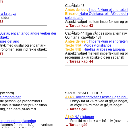
27
CapÃ­tulo 43
Antes de leer:
Imperfektum eller præter
a la playa
El texto:
Nairo Quintana, el hÃ©roe del 
rstider
colombiano
28
Aspekt: valget mellem imperfektum og p
→ Tareas kap. 43
ustar, encantar og andre verber der
CapÃ­tulo 44 [kan vÃ¦lges som alternativ t
objekt
Quintana, capÃ­tulo 43]
ses del año
Antes de leer:
Imperfektum eller præter
ryk med gustar og encantar •
Texto 44A:
Moros y cristianos
pronomen som indirekte objekt
Texto 44B:
Huellas árabes en España
29
Aspekt: valget mellem imperfektum og pr
reconquista • arabiske gloser i spansk
→ Tareas kap. 44
stedord)
SAMMENSATTE TIDER
e pronominer
Â§48
Udvidet prÃ¦sens (estar + gerundi
 personlige pronominer i
Udtryk for at vÃ¦re ved at gÃ¸re noget,
kasus samt efter prÃ¦position.
at vÃ¦re i fÃ¦rd med at gÃ¸re noget.
g, han-ham, vi-os m.fl.
→ Tareas g48
Â§49
NÃ¦r futurum
e pronominer placering
Fremtid med ir + a + infinitiv (navne
ceres foran det bÃ¸jede verbum.
→ Tareas g49