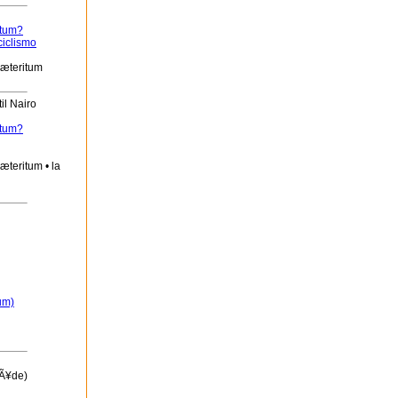
itum?
ciclismo
ræteritum
il Nairo
itum?
æteritum • la
um)
mÃ¥de)