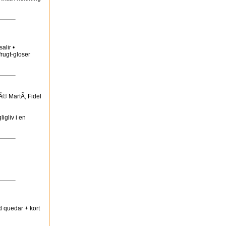
alir •
frugt-gloser
© MartÃ­, Fidel
igliv i en
d quedar + kort