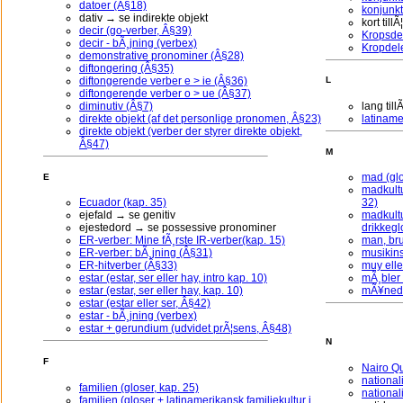
datoer (Â§18)
konjunkt
dativ → se indirekte objekt
kort til
decir (go-verber, Â§39)
Kropsdel
decir - bÃ¸jning (verbex)
Kropdele
demonstrative pronominer (Â§28)
diftongering (Â§35)
diftongerende verber e > ie (Â§36)
L
diftongerende verber o > ue (Â§37)
diminutiv (Â§7)
lang til
direkte objekt (af det personlige pronomen, Â§23)
latiname
direkte objekt (verber der styrer direkte objekt,
Â§47)
M
mad (glo
E
madkultu
Ecuador (kap. 35)
32)
ejefald → se genitiv
madkultu
ejestedord → se possessive pronominer
drikkegl
ER-verber: Mine fÃ¸rste IR-verber(kap. 15)
man, br
ER-verber: bÃ¸jning (Â§31)
musikins
ER-hitverber (Â§33)
muy ell
estar (estar, ser eller hay, intro kap. 10)
mÃ¸bler 
estar (estar, ser eller hay, kap. 10)
mÃ¥neder
estar (estar eller ser, Â§42)
estar - bÃ¸jning (verbex)
estar + gerundium (udvidet prÃ¦sens, Â§48)
N
F
Nairo Qu
national
familien (gloser, kap. 25)
nationali
familien (gloser + latinamerikansk familiekultur i