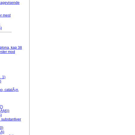
lbagevisende
er mest
)
5)
plona, kap 38
ester mod
. 1)
)
o, catalÃ¡n,
7)
(Â§6))
5)
e substantiver
0)
4A)