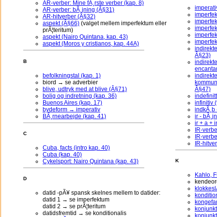
AR-verber: Mine fÃ¸rste verber (kap. 8)
imperati
AR-verber: bÃ¸jning (Â§31)
imperfe
AR-hitverber (Â§32)
imperfek
aspekt (Â§66)
(valget mellem imperfektum eller
imperfek
prÃ¦teritum)
imperfek
aspekt (Nairo Quintana, kap. 43)
imperfek
aspekt (Moros y cristianos, kap. 44A)
indirekt
Â§23)
indirekte
B
encantar
befolkningstal (kap. 1)
indirekte
biord → se adverbier
kommunik
blive, udtryk med at blive (Â§71)
Â§47)
bolig og indretning (kap. 36)
indefini
Buenos Aires (kap. 17)
infinitiv
bydeform → imperativ
indkÃ¸b (
BÃ¸rnearbejde (kap. 41)
ir - bÃ¸j
ir + a + 
IR-verbe
C
IR-verbe
IR-hitve
Cuba, facts (intro kap. 40)
Cuba (kap. 40)
Cykelsport: Nairo Quintana (kap. 43)
K
Kahlo, F
D
kendeord
klokkesl
datid -pÃ¥ spansk skelnes mellem to datider:
konditio
datid 1 → se imperfektum
kongefam
datid 2 → se prÃ¦teritum
konjunkt
datidsfremtid → se konditionalis
konjunkt