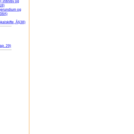
 infinitiv og
 18)
+ gerundium og
 38A)
kalskifte, Â§38)
ap. 29)