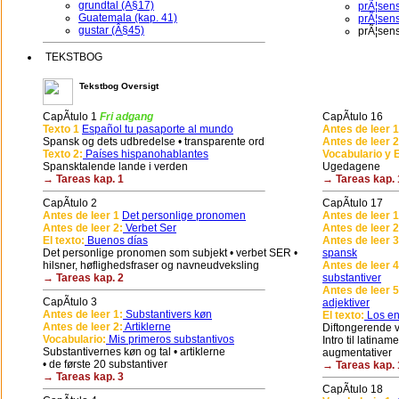
grundtal (Â§17)
prÃ¦sens
Guatemala (kap. 41)
prÃ¦sens
gustar (Â§45)
prÃ¦sen
TEKSTBOG
Tekstbog Oversigt
CapÃ­tulo 1
Fri adgang
CapÃ­tulo 16
Texto 1
Español tu pasaporte al mundo
Antes de leer 1
Spansk og dets udbredelse • transparente ord
Antes de leer 2
Texto 2:
Países hispanohablantes
Vocabulario y E
Spansktalende lande i verden
Ugedagene
→ Tareas kap. 1
→ Tareas kap. 
CapÃ­tulo 2
CapÃ­tulo 17
Antes de leer 1
Det personlige pronomen
Antes de leer 1
Antes de leer 2:
Verbet Ser
Antes de leer 2
El texto:
Buenos días
Antes de leer 3
Det personlige pronomen som subjekt • verbet SER •
spansk
hilsner, høflighedsfraser og navneudveksling
Antes de leer 4
→ Tareas kap. 2
substantiver
Antes de leer 5
CapÃ­tulo 3
adjektiver
Antes de leer 1:
Substantivers køn
El texto:
Los en
Antes de leer 2:
Artiklerne
Diftongerende ve
Vocabulario:
Mis primeros substantivos
Intro til latina
Substantivernes køn og tal • artiklerne
augmentativer
• de første 20 substantiver
→ Tareas kap. 
→ Tareas kap. 3
CapÃ­tulo 18