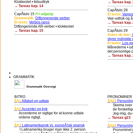
Klokkeslet • tidsudtryk
→ Tareas kap. 
→ Tareas kap. 14
CapÃ­tulo 28
CapÃ­tulo 15
Fri adgang
El texto:
Vamos 
Grammatik:
Diftongerende verber
Vejr-udtryk og å
El texto:
Verbos raros
→ Tareas kap. 
Diftongerende AR-verber • klokkeslet
→ Tareas kap. 15
CapÃ­tulo 29
Antes de leer:
G
styrer indirekte 
El texto:
Los me
Månederne • udt
det personlige 
→ Tareas kap. 
GRAMMATIK
Grammatik Oversigt
INTRO
PRONOMINER (
Â§1
Alfabet og udtale
Â§23
Personlig
Skema over de
Â§2
Accenter og tryk
de forskellige 
Accenterne er vigtige for at kunne udtale
Jeg-mig, du-di
ordene rigtigt.
→ Tareas g23
Â§3
Latinamerikansk vs. europÃ¦isk spansk
Â§24
Personlig
I Latinamerika bruger man ikke 2. person.
Pronominet pla