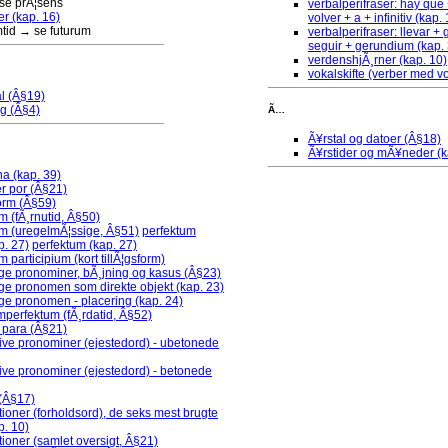
se prÃ¦sens
verbalperifraser: hay que +
er (kap. 16)
volver + a + infinitiv (kap.
mtid → se futurum
verbalperifraser: llevar 
seguir + gerundium (kap.
verdenshjÃ¸rner (kap. 10)
vokalskifte (verber med vo
l (Â§19)
ng (Â§4)
Ã…
Ã¥rstal og datoer (Â§18)
Ã¥rstider og mÃ¥neder (k
a (kap. 39)
er por (Â§21)
orm (Â§59)
m (fÃ¸rnutid, Â§50)
um (uregelmÃ¦ssige, Â§51)
perfektum
p. 27)
perfektum (kap. 27)
m participium (kort tillÃ¦gsform)
ge pronominer, bÃ¸jning og kasus (Â§23)
ge pronomen som direkte objekt (kap. 23)
ge pronomen - placering (kap. 24)
perfektum (fÃ¸rdatid, Â§52)
r para (Â§21)
ive pronominer (ejestedord) - ubetonede
ve pronominer (ejestedord) - betonede
 (Â§17)
tioner (forholdsord), de seks mest brugte
p. 10)
tioner (samlet oversigt, Â§21)