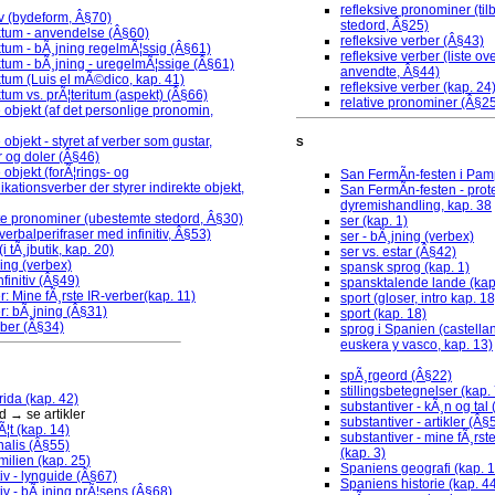
refleksive pronominer (ti
v (bydeform, Â§70)
stedord, Â§25)
ktum - anvendelse (Â§60)
refleksive verber (Â§43)
tum - bÃ¸jning regelmÃ¦ssig (Â§61)
refleksive verber (liste ov
tum - bÃ¸jning - uregelmÃ¦ssige (Â§61)
anvendte, Â§44)
tum (Luis el mÃ©dico, kap. 41)
refleksive verber (kap. 24
tum vs. prÃ¦teritum (aspekt) (Â§66)
relative pronominer (Â§2
e objekt (af det personlige pronomin,
 objekt - styret af verber som gustar,
S
 og doler (Â§46)
 objekt (forÃ¦rings- og
San FermÃ­n-festen i Pam
ationsverber der styrer indirekte objekt,
San FermÃ­n-festen - prot
dyremishandling, kap. 38
tte pronominer (ubestemte stedord, Â§30)
ser (kap. 1)
 (verbalperifraser med infinitiv, Â§53)
ser - bÃ¸jning (verbex)
i tÃ¸jbutik, kap. 20)
ser vs. estar (Â§42)
ning (verbex)
spansk sprog (kap. 1)
infinitiv (Â§49)
spansktalende lande (kap
r: Mine fÃ¸rste IR-verber(kap. 11)
sport (gloser, intro kap. 18
r: bÃ¸jning (Â§31)
sport (kap. 18)
rber (Â§34)
sprog i Spanien (castellan
euskera y vasco, kap. 13)
spÃ¸rgeord (Â§22)
stillingsbetegnelser (kap. 
rida (kap. 42)
substantiver - kÃ¸n og tal 
 → se artikler
substantiver - artikler (Â§
Ã¦t (kap. 14)
substantiver - mine fÃ¸rst
nalis (Â§55)
(kap. 3)
ilien (kap. 25)
Spaniens geografi (kap. 1
iv - lynguide (Â§67)
Spaniens historie (kap. 4
iv - bÃ¸jning prÃ¦sens (Â§68)