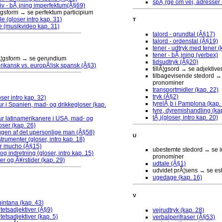
spÃ¸rge om vej, adresser 
iv - bÃ¸jning imperfektum(Â§69)
lÃ¦gsform → se perfektum participium
e (gloser intro kap. 31)
T
 (musikvideo kap. 31)
talord - grundtal (Â§17)
talord - ordenstal (Â§19)
tener - udtryk med tener (
tener - bÃ¸jning (verbex)
lÃ¦gsform → se gerundium
tidsudtryk (Â§20)
rikansk vs. europÃ¦isk spansk (Â§3)
tillÃ¦gsord → se adjektive
tilbagevisende stedord → 
pronominer
transportmidler (kap. 22)
tryk (Â§2)
ser intro kap. 32)
tyrelÃ¸b i Pamplona (kap.
r i Spanien, mad- og drikkegloser (kap.
tyre, dyremishandling (ka
tÃ¸j(gloser, intro kap. 20)
r latinamerikanere i USA, mad- og
oser (kap. 26)
ugen af det upersonlige man (Â§58)
U
trumenter (gloser, intro kap. 18)
er mucho (Â§15)
ubestemte stedord → se in
og indretning (gloser, intro kap. 15)
pronominer
 og Ã¥rstider (kap. 29)
udtale (Â§1)
udvidet prÃ¦sens → se es
ugedage (kap. 16)
V
intana (kap. 43)
itetsadjektiver (Â§9)
vejrudtryk (kap. 28)
tetsadjektiver (kap. 5)
verbalperifraser (Â§53)