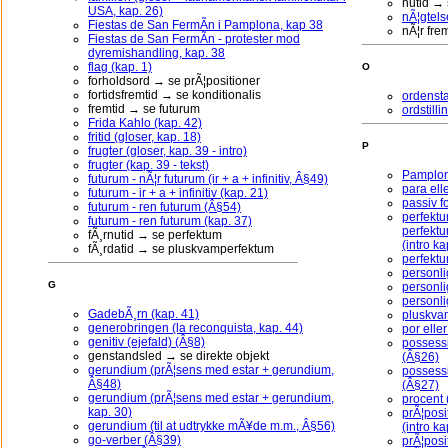
nutid → 
USA, kap. 26)
nÃ¦gtels
Fiestas de San FermÃ­n i Pamplona, kap 38
nÃ¦r fre
Fiestas de San FermÃ­n - protester mod
dyremishandling, kap. 38
flag (kap. 1)
O
forholdsord → se prÃ¦positioner
fortidsfremtid → se konditionalis
ordensta
fremtid → se futurum
ordstilli
Frida Kahlo (kap. 42)
fritid (gloser, kap. 18)
P
frugter (gloser, kap. 39 - intro)
frugter (kap. 39 - tekst)
Pamplon
futurum - nÃ¦r futurum (ir + a + infinitiv, Â§49)
para ell
futurum - ir + a + infinitiv (kap. 21)
passiv f
futurum - ren futurum (Â§54)
perfektu
futurum - ren futurum (kap. 37)
perfekt
fÃ¸rnutid → se perfektum
(intro ka
fÃ¸rdatid → se pluskvamperfektum
perfektu
personli
G
personli
personli
GadebÃ¸rn (kap. 41)
pluskvam
generobringen (la reconquista, kap. 44)
por elle
genitiv (ejefald) (Â§8)
possess
genstandsled → se direkte objekt
(Â§26)
gerundium (prÃ¦sens med estar + gerundium,
possessi
Â§48)
(Â§27)
gerundium (prÃ¦sens med estar + gerundium,
procent
kap. 30)
prÃ¦posi
gerundium (til at udtrykke mÃ¥de m.m., Â§56)
(intro ka
go-verber (Â§39)
prÃ¦posi