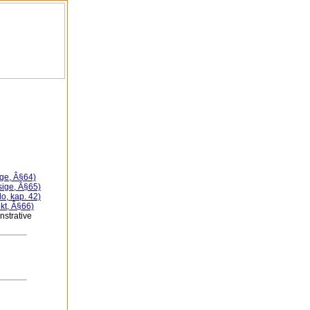
ige, Â§64)
sige, Â§65)
lo, kap. 42)
kt, Â§66)
strative