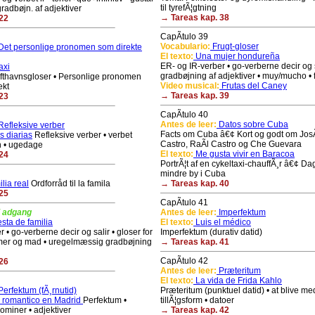
til tyrefÃ¦gtning
radbøjn. af adjektiver
→ Tareas kap. 38
22
CapÃ­tulo 39
Vocabulario:
Frugt-gloser
et personlige pronomen som direkte
El texto:
Una mujer hondureña
ER- og IR-verber • go-verberne decir og s
axi
gradbøjning af adjektiver • muy/mucho • 
ufthavnsgloser • Personlige pronomen
Video musical:
Frutas del Caney
ekt
→ Tareas kap. 39
23
CapÃ­tulo 40
Antes de leer:
Datos sobre Cuba
efleksive verber
Facts om Cuba â€¢ Kort og godt om JosÃ
s diarias
Refleksive verber • verbet
Castro, RaÃ­l Castro og Che Guevara
n • ugedage
El texto:
Me gusta vivir en Baracoa
24
PortrÃ¦t af en cykeltaxi-chauffÃ¸r â€¢ Dagl
mindre by i Cuba
lia real
Ordforråd til la famila
→ Tareas kap. 40
25
CapÃ­tulo 41
i adgang
Antes de leer:
Imperfektum
sta de familia
El texto:
Luis el médico
 • go-verberne decir og salir • gloser for
Imperfektum (durativ datid)
er og mad • uregelmæssig gradbøjning
→ Tareas kap. 41
CapÃ­tulo 42
26
Antes de leer:
Præteritum
El texto:
La vida de Frida Kahlo
erfektum (fÃ¸rnutid)
Præteritum (punktuel datid) • at blive me
 romantico en Madrid
Perfektum •
tillÃ¦gsform • datoer
ominer • adjektiver
→ Tareas kap. 42