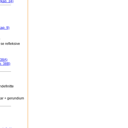
(kap. 34)
kap. 9)
r
se refleksive
 38A)
p. 38B)
definitte
tar + gerundium