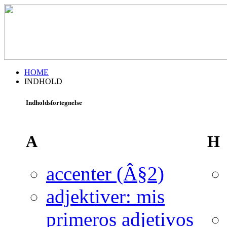
HOME
INDHOLD
Indholdsfortegnelse
A
H
accenter (Â§2)
adjektiver: mis
primeros adjetivos