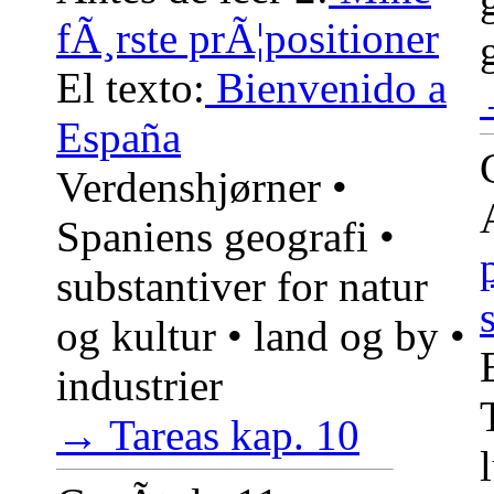
fÃ¸rste prÃ¦positioner
El texto:
Bienvenido a
España
Verdenshjørner •
Spaniens geografi •
substantiver for natur
og kultur • land og by •
industrier
→ Tareas kap. 10