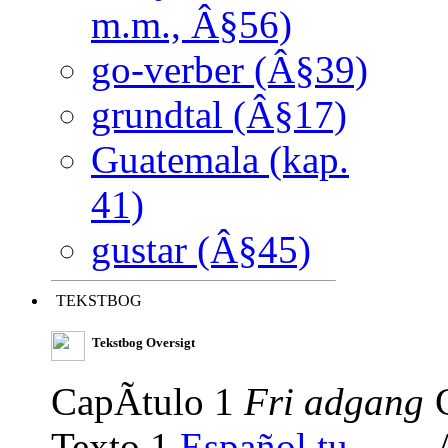
m.m., Â§56)
go-verber (Â§39)
grundtal (Â§17)
Guatemala (kap.
41)
gustar (Â§45)
TEKSTBOG
Tekstbog Oversigt
CapÃ­tulo 1
Fri adgang
Texto 1
Español tu