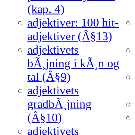
(kap. 4)
adjektiver: 100 hit-
adjektiver (Â§13)
adjektivets
bÃ¸jning i kÃ¸n og
tal (Â§9)
adjektivets
gradbÃ¸jning
(Â§10)
adjektivets