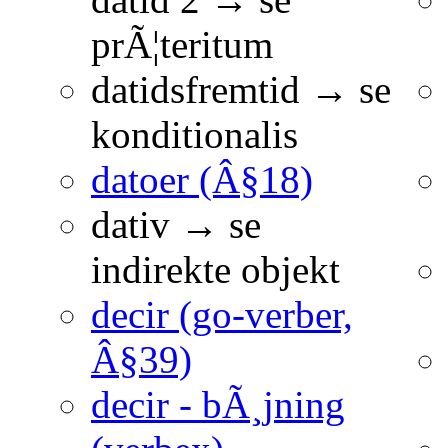
prÃ¦teritum
datidsfremtid → se
konditionalis
datoer (Â§18)
dativ → se
indirekte objekt
decir (go-verber,
Â§39)
decir - bÃ¸jning