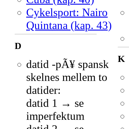
Cykelsport: Nairo
Quintana (kap. 43)
D
K
datid -pÃ¥ spansk
skelnes mellem to
datider:
datid 1 → se
imperfektum
datid 2 → se