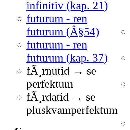
infinitiv (kap. 21)
futurum - ren
futurum (Â§54)
futurum - ren
futurum (kap. 37)
fÃ¸rnutid → se
perfektum
fÃ¸rdatid → se
pluskvamperfektum