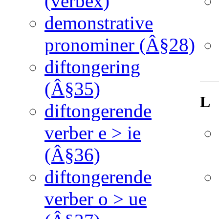
(verbex)
demonstrative
pronominer (Â§28)
diftongering
(Â§35)
L
diftongerende
verber e > ie
(Â§36)
diftongerende
verber o > ue