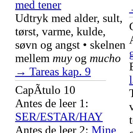
med tener
Udtryk med alder, sult,
tørst, varme, kulde,
søvn og angst • skelnen
mellem
muy
og
mucho
→ Tareas kap. 9
CapÃ­tulo 10
Antes de leer 1:
SER/ESTAR/HAY
Antes de leer 2:
Mine