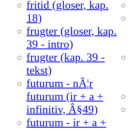
fritid (gloser, kap.
18)
frugter (gloser, kap.
39 - intro)
frugter (kap. 39 -
tekst)
futurum - nÃ¦r
futurum (ir + a +
infinitiv, Â§49)
futurum - ir + a +