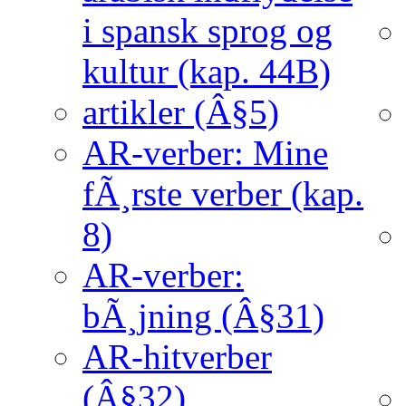
i spansk sprog og
kultur (kap. 44B)
artikler (Â§5)
AR-verber: Mine
fÃ¸rste verber (kap.
8)
AR-verber:
bÃ¸jning (Â§31)
AR-hitverber
(Â§32)