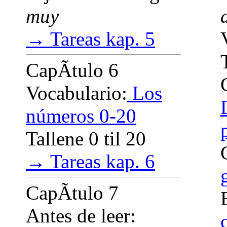
muy
→ Tareas kap. 5
CapÃ­tulo 6
Vocabulario:
Los
números 0-20
Tallene 0 til 20
→ Tareas kap. 6
CapÃ­tulo 7
Antes de leer: