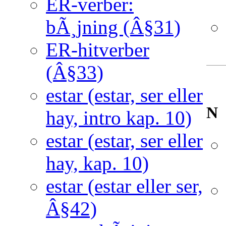
ER-verber:
bÃ¸jning (Â§31)
ER-hitverber
(Â§33)
estar (estar, ser eller
N
hay, intro kap. 10)
estar (estar, ser eller
hay, kap. 10)
estar (estar eller ser,
Â§42)