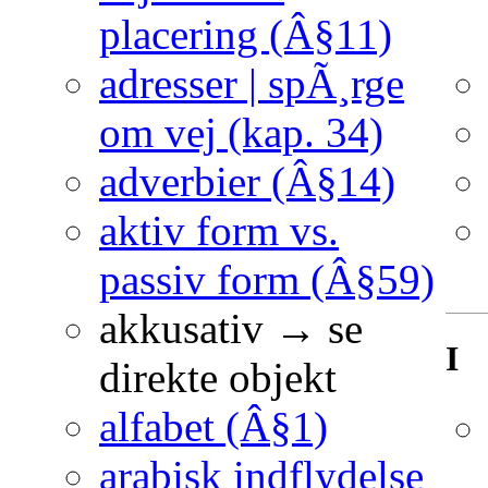
placering (Â§11)
adresser | spÃ¸rge
om vej (kap. 34)
adverbier (Â§14)
aktiv form vs.
passiv form (Â§59)
akkusativ → se
I
direkte objekt
alfabet (Â§1)
arabisk indflydelse