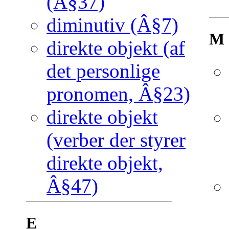
(Â§37)
diminutiv (Â§7)
M
direkte objekt (af
det personlige
pronomen, Â§23)
direkte objekt
(verber der styrer
direkte objekt,
Â§47)
E