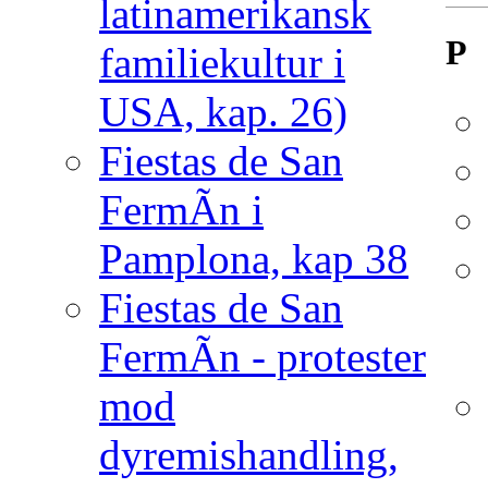
latinamerikansk
P
familiekultur i
USA, kap. 26)
Fiestas de San
FermÃ­n i
Pamplona, kap 38
Fiestas de San
FermÃ­n - protester
mod
dyremishandling,