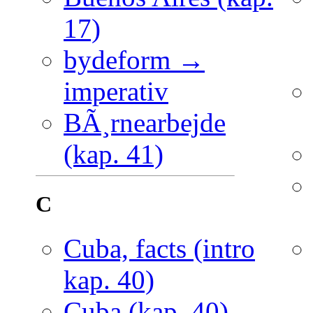
17)
bydeform →
imperativ
BÃ¸rnearbejde
(kap. 41)
C
Cuba, facts (intro
kap. 40)
Cuba (kap. 40)