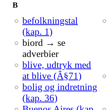
B
befolkningstal
(kap. 1)
biord → se
adverbier
blive, udtryk med
at blive (Â§71)
bolig og indretning
(kap. 36)
Buenos Aires (kap.