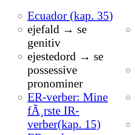
Ecuador (kap. 35)
ejefald → se
genitiv
ejestedord → se
possessive
pronominer
ER-verber: Mine
fÃ¸rste IR-
verber(kap. 15)