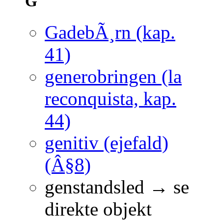
G
GadebÃ¸rn (kap.
41)
generobringen (la
reconquista, kap.
44)
genitiv (ejefald)
(Â§8)
genstandsled → se
direkte objekt