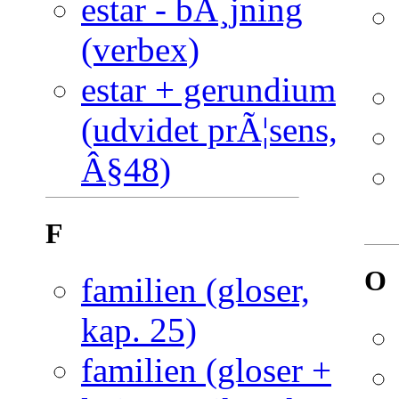
estar - bÃ¸jning
(verbex)
estar + gerundium
(udvidet prÃ¦sens,
Â§48)
F
O
familien (gloser,
kap. 25)
familien (gloser +