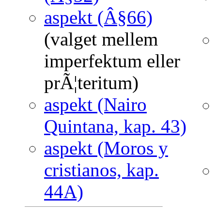
aspekt (Â§66)
(valget mellem
imperfektum eller
prÃ¦teritum)
aspekt (Nairo
Quintana, kap. 43)
aspekt (Moros y
cristianos, kap.
44A)