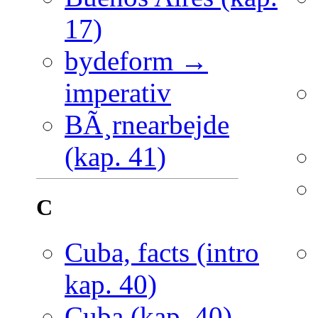
17)
bydeform →
imperativ
BÃ¸rnearbejde
(kap. 41)
C
Cuba, facts (intro
kap. 40)
Cuba (kap. 40)