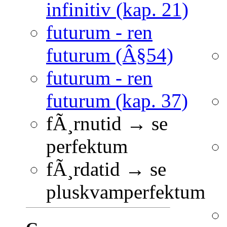
infinitiv (kap. 21)
futurum - ren
futurum (Â§54)
futurum - ren
futurum (kap. 37)
fÃ¸rnutid → se
perfektum
fÃ¸rdatid → se
pluskvamperfektum