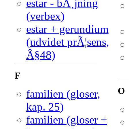
estar - bÃ¸jning
(verbex)
estar + gerundium
(udvidet prÃ¦sens,
Â§48)
F
O
familien (gloser,
kap. 25)
familien (gloser +