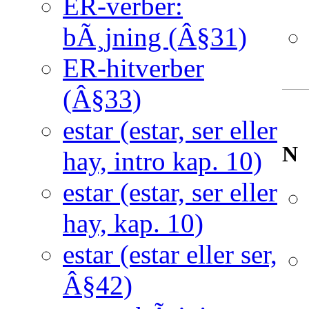
ER-verber:
bÃ¸jning (Â§31)
ER-hitverber
(Â§33)
estar (estar, ser eller
N
hay, intro kap. 10)
estar (estar, ser eller
hay, kap. 10)
estar (estar eller ser,
Â§42)