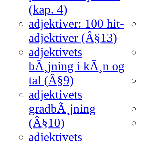
(kap. 4)
adjektiver: 100 hit-
adjektiver (Â§13)
adjektivets
bÃ¸jning i kÃ¸n og
tal (Â§9)
adjektivets
gradbÃ¸jning
(Â§10)
adjektivets