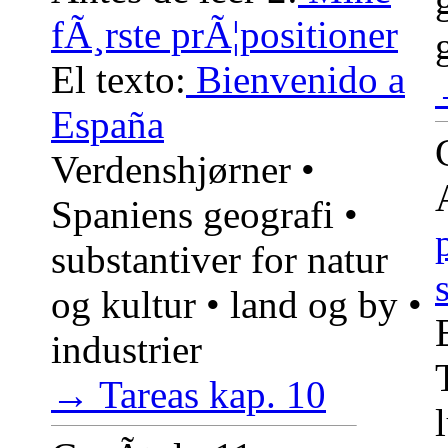
fÃ¸rste prÃ¦positioner
El texto:
Bienvenido a
España
Verdenshjørner •
Spaniens geografi •
substantiver for natur
og kultur • land og by •
industrier
→ Tareas kap. 10