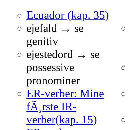
Ecuador (kap. 35)
ejefald → se
genitiv
ejestedord → se
possessive
pronominer
ER-verber: Mine
fÃ¸rste IR-
verber(kap. 15)