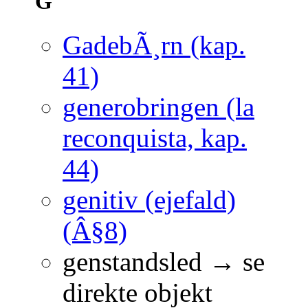
G
GadebÃ¸rn (kap.
41)
generobringen (la
reconquista, kap.
44)
genitiv (ejefald)
(Â§8)
genstandsled → se
direkte objekt