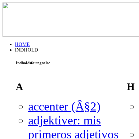
HOME
INDHOLD
Indholdsfortegnelse
A
H
accenter (Â§2)
adjektiver: mis
primeros adjetivos