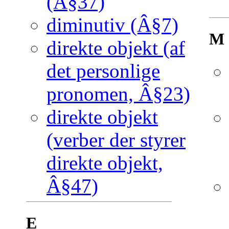
(Â§37)
diminutiv (Â§7)
M
direkte objekt (af
det personlige
pronomen, Â§23)
direkte objekt
(verber der styrer
direkte objekt,
Â§47)
E