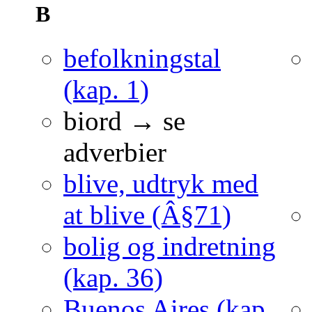
B
befolkningstal
(kap. 1)
biord → se
adverbier
blive, udtryk med
at blive (Â§71)
bolig og indretning
(kap. 36)
Buenos Aires (kap.