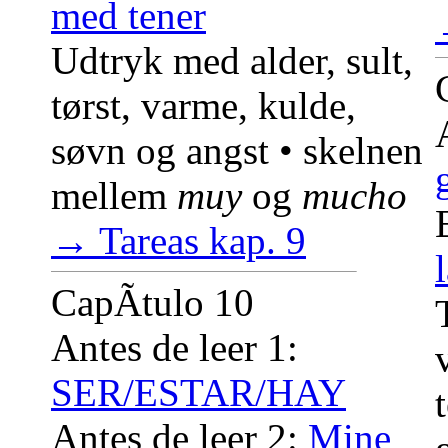
med tener
Udtryk med alder, sult,
tørst, varme, kulde,
søvn og angst • skelnen
mellem
muy
og
mucho
→ Tareas kap. 9
CapÃ­tulo 10
Antes de leer 1:
SER/ESTAR/HAY
Antes de leer 2:
Mine