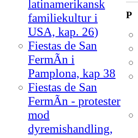
latinamerikansk
P
familiekultur i
USA, kap. 26)
Fiestas de San
FermÃ­n i
Pamplona, kap 38
Fiestas de San
FermÃ­n - protester
mod
dyremishandling,