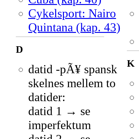
Cykelsport: Nairo
Quintana (kap. 43)
D
K
datid -pÃ¥ spansk
skelnes mellem to
datider:
datid 1 → se
imperfektum
datid 2 → se