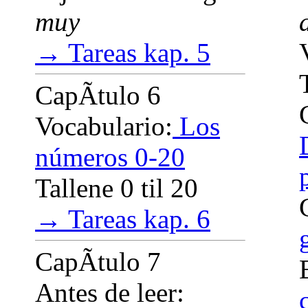
muy
→ Tareas kap. 5
CapÃ­tulo 6
Vocabulario:
Los
números 0-20
Tallene 0 til 20
→ Tareas kap. 6
CapÃ­tulo 7
Antes de leer: