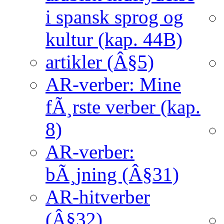
i spansk sprog og
kultur (kap. 44B)
artikler (Â§5)
AR-verber: Mine
fÃ¸rste verber (kap.
8)
AR-verber:
bÃ¸jning (Â§31)
AR-hitverber
(Â§32)