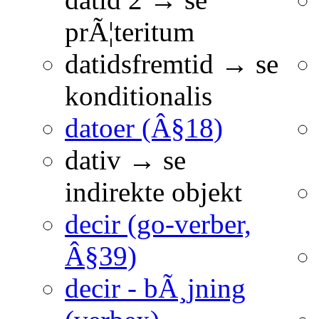
prÃ¦teritum
datidsfremtid → se
konditionalis
datoer (Â§18)
dativ → se
indirekte objekt
decir (go-verber,
Â§39)
decir - bÃ¸jning