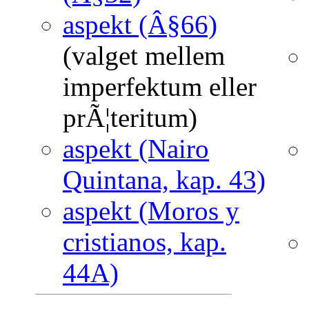
aspekt (Â§66)
(valget mellem
imperfektum eller
prÃ¦teritum)
aspekt (Nairo
Quintana, kap. 43)
aspekt (Moros y
cristianos, kap.
44A)