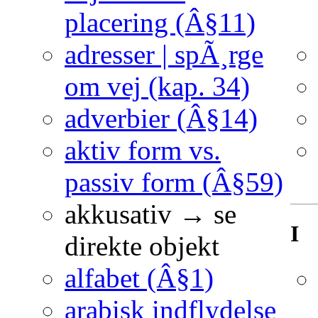
placering (Â§11)
adresser | spÃ¸rge
om vej (kap. 34)
adverbier (Â§14)
aktiv form vs.
passiv form (Â§59)
akkusativ → se
I
direkte objekt
alfabet (Â§1)
arabisk indflydelse