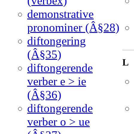
(verbex)
demonstrative
pronominer (Â§28)
diftongering
(Â§35)
L
diftongerende
verber e > ie
(Â§36)
diftongerende
verber o > ue