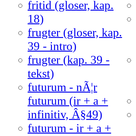
fritid (gloser, kap.
18)
frugter (gloser, kap.
39 - intro)
frugter (kap. 39 -
tekst)
futurum - nÃ¦r
futurum (ir + a +
infinitiv, Â§49)
futurum - ir + a +