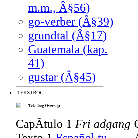
m.m., Â§56)
go-verber (Â§39)
grundtal (Â§17)
Guatemala (kap.
41)
gustar (Â§45)
TEKSTBOG
Tekstbog Oversigt
CapÃ­tulo 1
Fri adgang
Texto 1
Español tu