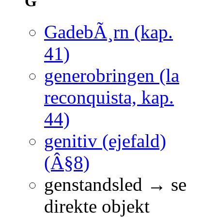
G
GadebÃ¸rn (kap.
41)
generobringen (la
reconquista, kap.
44)
genitiv (ejefald)
(Â§8)
genstandsled → se
direkte objekt