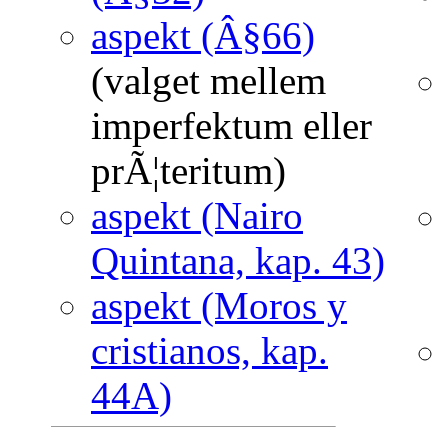
aspekt (Â§66)
(valget mellem
imperfektum eller
prÃ¦teritum)
aspekt (Nairo
Quintana, kap. 43)
aspekt (Moros y
cristianos, kap.
44A)