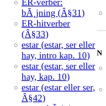
ER-verber:
bÃ¸jning (Â§31)
ER-hitverber
(Â§33)
estar (estar, ser eller
N
hay, intro kap. 10)
estar (estar, ser eller
hay, kap. 10)
estar (estar eller ser,
Â§42)