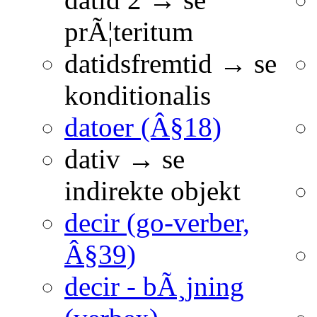
prÃ¦teritum
datidsfremtid → se
konditionalis
datoer (Â§18)
dativ → se
indirekte objekt
decir (go-verber,
Â§39)
decir - bÃ¸jning