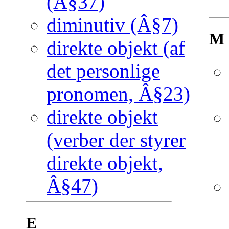
(Â§37)
diminutiv (Â§7)
M
direkte objekt (af
det personlige
pronomen, Â§23)
direkte objekt
(verber der styrer
direkte objekt,
Â§47)
E