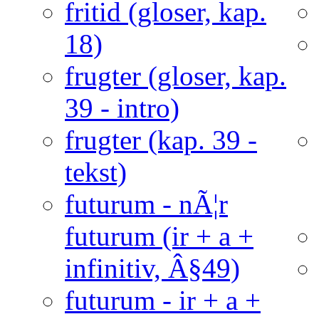
fritid (gloser, kap.
18)
frugter (gloser, kap.
39 - intro)
frugter (kap. 39 -
tekst)
futurum - nÃ¦r
futurum (ir + a +
infinitiv, Â§49)
futurum - ir + a +