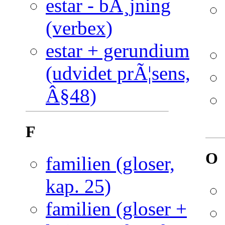
estar - bÃ¸jning
(verbex)
estar + gerundium
(udvidet prÃ¦sens,
Â§48)
F
O
familien (gloser,
kap. 25)
familien (gloser +