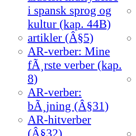
i spansk sprog og
kultur (kap. 44B)
artikler (Â§5)
AR-verber: Mine
fÃ¸rste verber (kap.
8)
AR-verber:
bÃ¸jning (Â§31)
AR-hitverber
(Â§32)