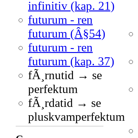
infinitiv (kap. 21)
futurum - ren
futurum (Â§54)
futurum - ren
futurum (kap. 37)
fÃ¸rnutid → se
perfektum
fÃ¸rdatid → se
pluskvamperfektum