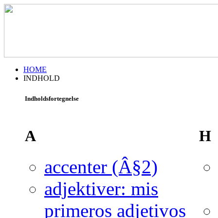
HOME
INDHOLD
Indholdsfortegnelse
A
H
accenter (Â§2)
adjektiver: mis
primeros adjetivos