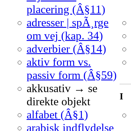
placering (Â§11)
adresser | spÃ¸rge
om vej (kap. 34)
adverbier (Â§14)
aktiv form vs.
passiv form (Â§59)
akkusativ → se
I
direkte objekt
alfabet (Â§1)
arabisk indflydelse