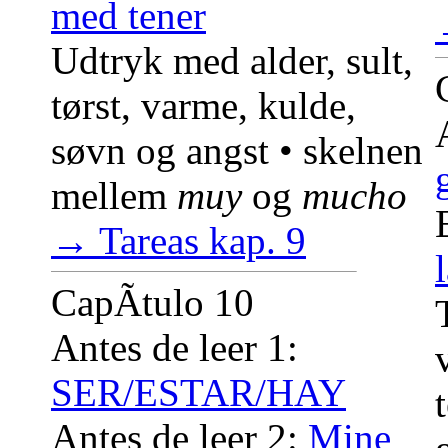
med tener
Udtryk med alder, sult,
tørst, varme, kulde,
søvn og angst • skelnen
mellem
muy
og
mucho
→ Tareas kap. 9
CapÃ­tulo 10
Antes de leer 1:
SER/ESTAR/HAY
Antes de leer 2:
Mine