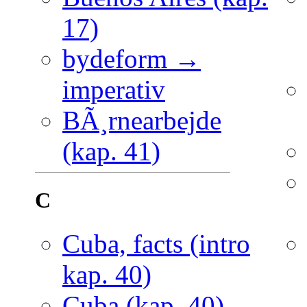
17)
bydeform →
imperativ
BÃ¸rnearbejde
(kap. 41)
C
Cuba, facts (intro
kap. 40)
Cuba (kap. 40)