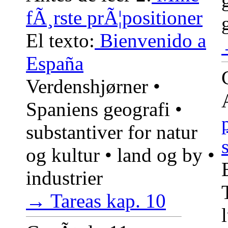
fÃ¸rste prÃ¦positioner
El texto:
Bienvenido a
España
Verdenshjørner •
Spaniens geografi •
substantiver for natur
og kultur • land og by •
industrier
→ Tareas kap. 10