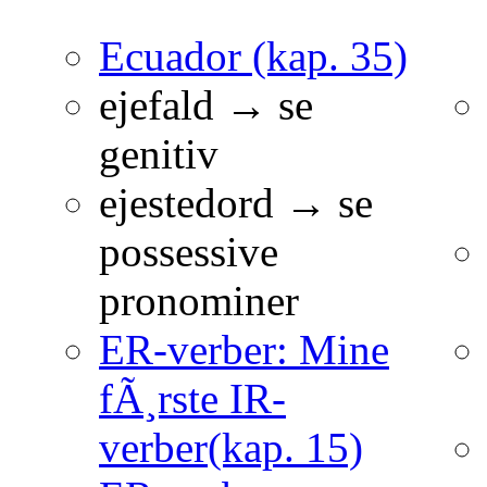
Ecuador (kap. 35)
ejefald → se
genitiv
ejestedord → se
possessive
pronominer
ER-verber: Mine
fÃ¸rste IR-
verber(kap. 15)