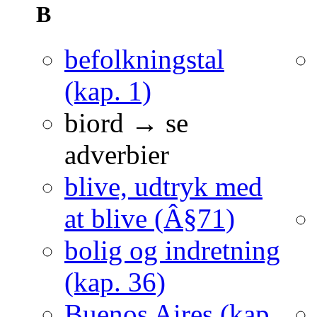
B
befolkningstal
(kap. 1)
biord → se
adverbier
blive, udtryk med
at blive (Â§71)
bolig og indretning
(kap. 36)
Buenos Aires (kap.