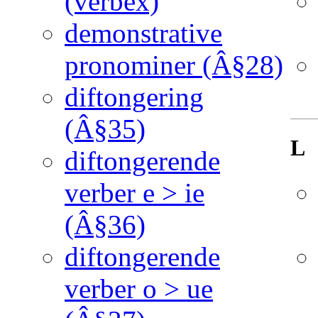
(verbex)
demonstrative
pronominer (Â§28)
diftongering
(Â§35)
L
diftongerende
verber e > ie
(Â§36)
diftongerende
verber o > ue