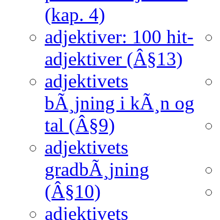
(kap. 4)
adjektiver: 100 hit-
adjektiver (Â§13)
adjektivets
bÃ¸jning i kÃ¸n og
tal (Â§9)
adjektivets
gradbÃ¸jning
(Â§10)
adjektivets