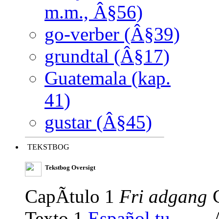
m.m., Â§56)
go-verber (Â§39)
grundtal (Â§17)
Guatemala (kap.
41)
gustar (Â§45)
TEKSTBOG
Tekstbog Oversigt
CapÃ­tulo 1
Fri adgang
Texto 1
Español tu