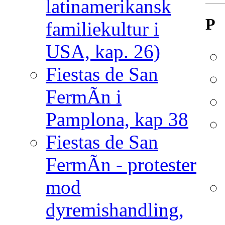
latinamerikansk
P
familiekultur i
USA, kap. 26)
Fiestas de San
FermÃ­n i
Pamplona, kap 38
Fiestas de San
FermÃ­n - protester
mod
dyremishandling,