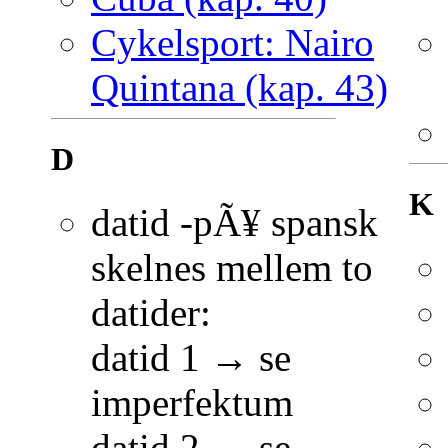
Cykelsport: Nairo
Quintana (kap. 43)
D
K
datid -pÃ¥ spansk
skelnes mellem to
datider:
datid 1 → se
imperfektum
datid 2 → se