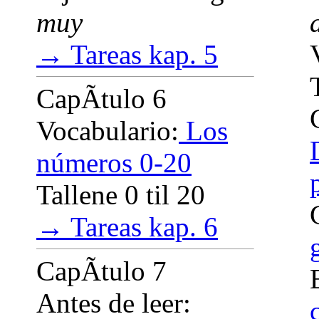
muy
→ Tareas kap. 5
CapÃ­tulo 6
Vocabulario:
Los
números 0-20
Tallene 0 til 20
→ Tareas kap. 6
CapÃ­tulo 7
Antes de leer: