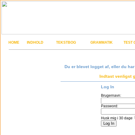
HOME
INDHOLD
TEKSTBOG
GRAMMATIK
TEST 
Du er blevet logget af, eller du ha
Indtast venligst
Log In
Brugernavn:
Password:
Husk mig i 30 dage